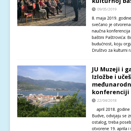
kulturnoj ba
09/05/2019
8. maja 2019. godin
svečano je otvorena
naučna konferencija 
baštini Paštrovića: B
budućnost, koju orga
Društvo za kulturni 
JU Muzeji i g
Izložbe i uče
međunarodno
konferenciji
22/04/2018
april 2018. godine O
Budve, odvijaju se z
ostalog, treba posebn
otvorene 19. aprila