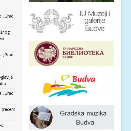
a „Grad
išnog
eni
a „Grad
glavlje
tra
a „Grad
a trećem
vić