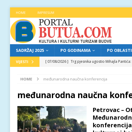
HOME
IMPRESUM
SADRŽAJ 2025
PO GODINAMA
PO OBLAST
[ 07/08/2026 ]
Trg pjesnika ugostio Mihajla Pantić
VIJESTI
FOKUS
HOME
međunarodna naučna konferencija
[ 06/08/2026 ]
Najava programa XL festivala „Grad t
[ 06/08/2026 ]
Od kultne TV serije do pozorišnog po
međunarodna naučna konfe
[ 05/08/2026 ]
Najava programa XL festivala „Grad t
Petrovac – O
[ 07/08/2026 ]
Najava programa XL festivala „Grad t
Međunarodn
konferencija