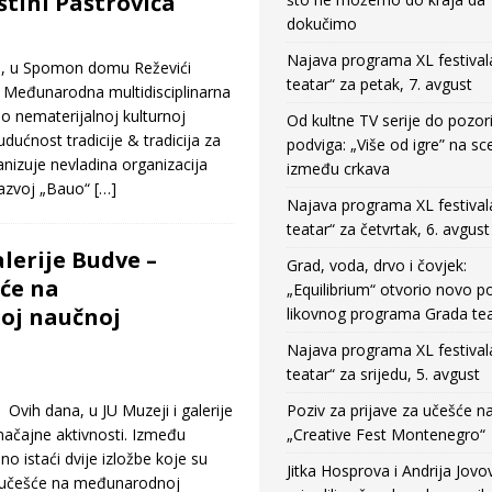
štini Paštrovića
dokučimo
Najava programa XL festival
e, u Spomon domu Reževići
teatar“ za petak, 7. avgust
 Međunarodna multidisciplinarna
o nematerijalnoj kulturnoj
Od kultne TV serije do pozor
udućnost tradicije & tradicija za
podviga: „Više od igre” na sc
nizuje nevladina organizacija
između crkava
razvoj „Bauo“
[…]
Najava programa XL festival
teatar“ za četvrtak, 6. avgust
alerije Budve –
Grad, voda, drvo i čovjek:
šće na
„Equilibrium“ otvorio novo po
j naučnoj
likovnog programa Grada tea
Najava programa XL festival
teatar“ za srijedu, 5. avgust
vih dana, u JU Muzeji i galerije
Poziv za prijave za učešće n
načajne aktivnosti. Između
„Creative Fest Montenegro“
o istaći dvije izložbe koje su
Jitka Hosprova i Andrija Jovo
 i učešće na međunarodnoj