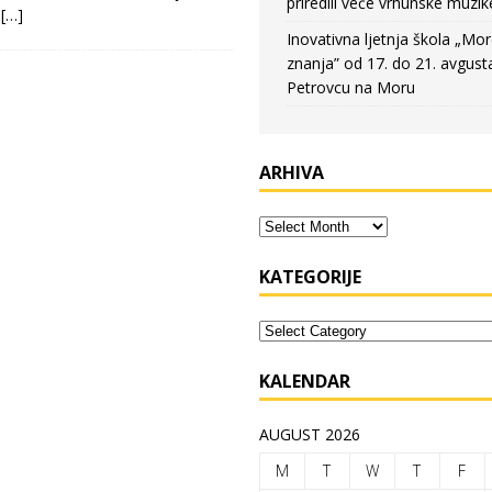
priredili veče vrhunske muzik
i
[…]
Inovativna ljetnja škola „Mo
znanja” od 17. do 21. avgust
Petrovcu na Moru
ARHIVA
KATEGORIJE
KALENDAR
AUGUST 2026
M
T
W
T
F