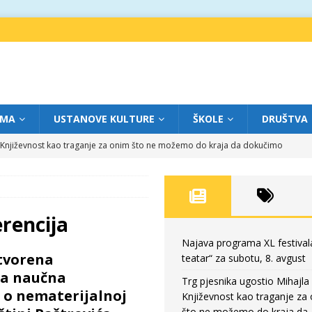
IMA
USTANOVE KULTURE
ŠKOLE
DRUŠTVA
a: Književnost kao traganje za onim što ne možemo do kraja da dokučimo
eatar“ za petak, 7. avgust
FOKUS
dviga: „Više od igre” na sceni između crkava
FOKUS
rencija
eatar“ za četvrtak, 6. avgust
FOKUS
Najava programa XL festival
tvorena
teatar“ za subotu, 8. avgust
eatar“ za subotu, 8. avgust
FOKUS
a naučna
Trg pjesnika ugostio Mihajla 
 o nematerijalnoj
Književnost kao traganje za
što ne možemo do kraja da