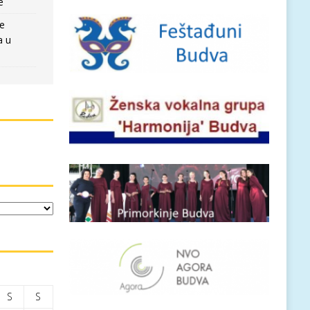
e
re
a u
S
S