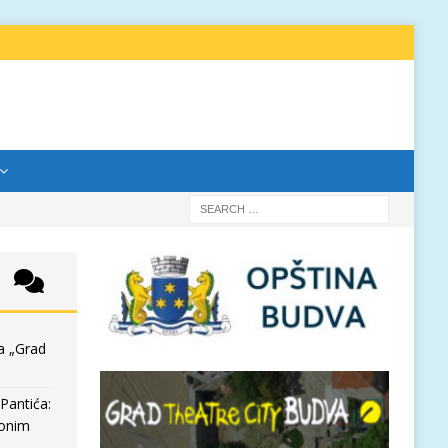
a „Grad
Pantića:
 onim