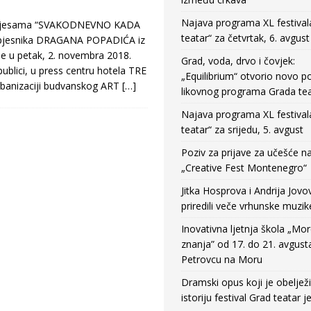
Najava programa XL festival
 pjesama “SVAKODNEVNO KADA
teatar“ za četvrtak, 6. avgust
pjesnika DRAGANA POPADIĆA iz
 je u petak, 2. novembra 2018.
Grad, voda, drvo i čovjek:
ublici, u press centru hotela TRE
„Equilibrium“ otvorio novo po
banizaciji budvanskog ART
[…]
likovnog programa Grada tea
Najava programa XL festival
teatar“ za srijedu, 5. avgust
Poziv za prijave za učešće n
„Creative Fest Montenegro“
Jitka Hosprova i Andrija Jovo
priredili veče vrhunske muzik
Inovativna ljetnja škola „Mo
znanja” od 17. do 21. avgust
Petrovcu na Moru
Dramski opus koji je obeljež
istoriju festival Grad teatar j