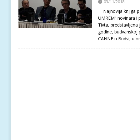
03/11/2018
Najnovija knjiga
UMREM” novinara i 
Tivta, predstavljena
godine, budvanskoj p
CANNE u Budvi, u or