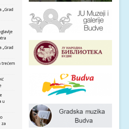
a „Grad
glavlje
tra
a „Grad
a trećem
vić
e
re
a u
io
e za