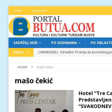
HOME
IMPRESUM
SADRŽAJ 2025
PO GODINAMA
PO OBLAST
[ 06/08/2026 ]
Od kultne TV serije do pozorišnog po
VIJESTI
[ 05/08/2026 ]
Najava programa XL festivala „Grad t
HOME
mašo čekić
[ 05/08/2026 ]
Grad, voda, drvo i čovjek: „Equilibr
[ 04/08/2026 ]
Najava programa XL festivala „Grad t
mašo čekić
[ 06/08/2026 ]
Najava programa XL festivala „Grad t
Hotel “Tre C
Predstavljen
“SVAKODNEV