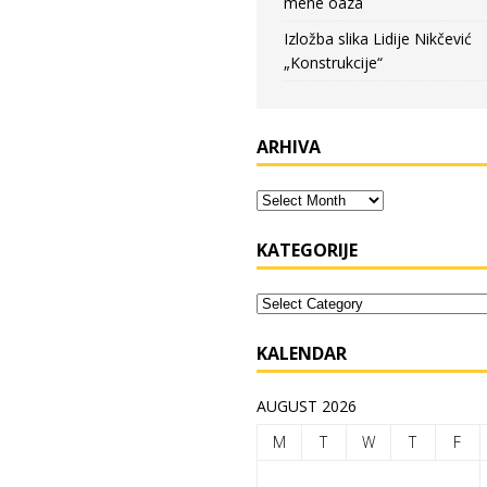
mene oaza
Izložba slika Lidije Nikčević
„Konstrukcije“
ARHIVA
KATEGORIJE
KALENDAR
AUGUST 2026
M
T
W
T
F