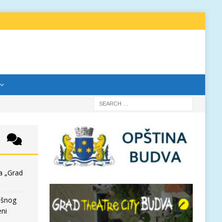
a „Grad
išnog
eni