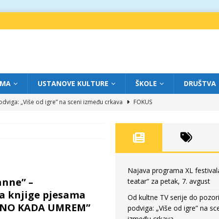
IMA
USTANOVE KULTURE
ŠKOLE
DRUŠTVA
dviga: „Više od igre” na sceni između crkava
FOKUS
eatar“ za četvrtak, 6. avgust
FOKUS
ium“ otvorio novo poglavlje likovnog programa Grada teatra
FOKUS
eatar“ za srijedu, 5. avgust
FOKUS
eatar“ za petak, 7. avgust
FOKUS
Najava programa XL festival
anne” –
teatar“ za petak, 7. avgust
a knjige pjesama
Od kultne TV serije do pozor
NO KADA UMREM”
podviga: „Više od igre” na sc
između crkava