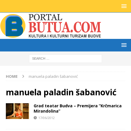
HOME
manuela paladin šabanović
manuela paladin šabanović
Grad teatar Budva – Premijera “Krčmarica
Mirandolina”
17/06/2012