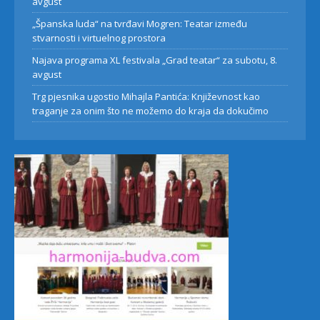
avgust
„Španska luda“ na tvrđavi Mogren: Teatar između
stvarnosti i virtuelnog prostora
Najava programa XL festivala „Grad teatar“ za subotu, 8.
avgust
Trg pjesnika ugostio Mihajla Pantića: Književnost kao
traganje za onim što ne možemo do kraja da dokučimo