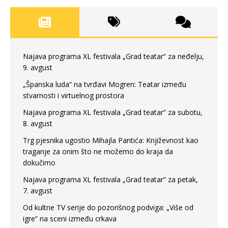
Najava programa XL festivala „Grad teatar“ za neđelju,
9. avgust
„Španska luda“ na tvrđavi Mogren: Teatar između
stvarnosti i virtuelnog prostora
Najava programa XL festivala „Grad teatar“ za subotu,
8. avgust
Trg pjesnika ugostio Mihajla Pantića: Književnost kao
traganje za onim što ne možemo do kraja da
dokučimo
Najava programa XL festivala „Grad teatar“ za petak,
7. avgust
Od kultne TV serije do pozorišnog podviga: „Više od
igre” na sceni između crkava