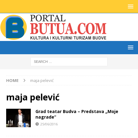
HOME
maja pelević
maja pelević
Grad teatar Budva – Predstava „Moje
nagrade“
25/06/2016