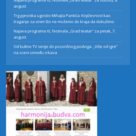
Najava programa XL festivala „Grad teatar“ za subotu, 8.
avgust
Trg pjesnika ugostio Mihajla Pantića: Književnost kao
traganje za onim što ne možemo do kraja da dokučimo
Najava programa XL festivala „Grad teatar“ za petak, 7.
avgust
Od kultne TV serije do pozorišnog podviga: „Više od igre”
na sceni između crkava