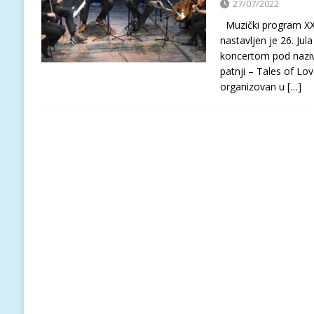
27/07/2022
Muzički program XXX
nastavljen je 26. Jul
koncertom pod nazivo
patnji – Tales of Lo
organizovan u
[…]