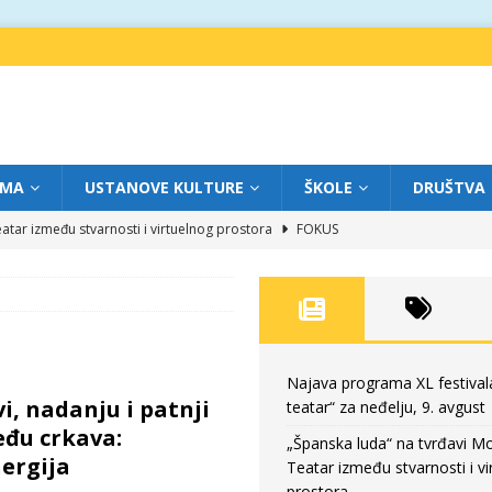
IMA
USTANOVE KULTURE
ŠKOLE
DRUŠTVA
atar između stvarnosti i virtuelnog prostora
FOKUS
eatar“ za subotu, 8. avgust
FOKUS
a: Književnost kao traganje za onim što ne možemo do kraja da dokučimo
eatar“ za petak, 7. avgust
FOKUS
Najava programa XL festival
vi, nadanju i patnji
teatar“ za neđelju, 9. avgust
eatar“ za neđelju, 9. avgust
FOKUS
eđu crkava:
„Španska luda“ na tvrđavi M
nergija
Teatar između stvarnosti i vi
prostora