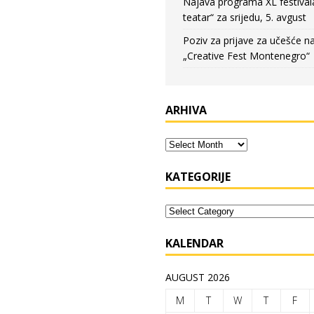
Najava programa XL festival
teatar“ za srijedu, 5. avgust
Poziv za prijave za učešće n
„Creative Fest Montenegro“
ARHIVA
KATEGORIJE
KALENDAR
AUGUST 2026
M
T
W
T
F