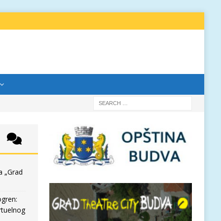
a „Grad
ogren:
rtuelnog