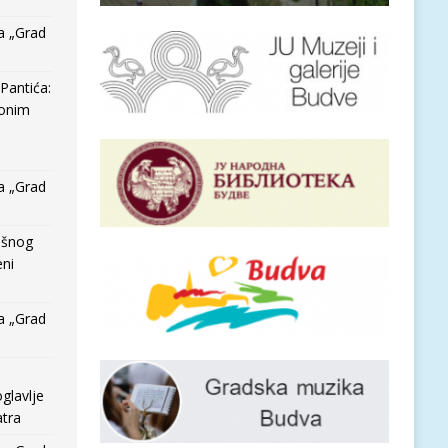
a „Grad
Pantića:
 onim
a „Grad
išnog
eni
a „Grad
glavlje
tra