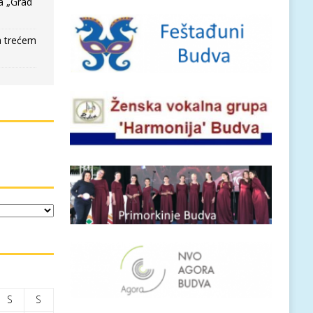
a „Grad
a trećem
S
S