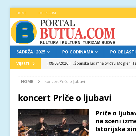
HOME
IMPRESUM
SADRŽAJ 2025
PO GODINAMA
PO OBLAST
[ 08/08/2026 ]
„Španska luda“ na tvrđavi Mogren: Te
VIJESTI
[ 07/08/2026 ]
Najava programa XL festivala „Grad t
HOME
koncert Priče o ljubavi
[ 07/08/2026 ]
Trg pjesnika ugostio Mihajla Pantić
FOKUS
koncert Priče o ljubavi
[ 06/08/2026 ]
Najava programa XL festivala „Grad t
Priče o ljuba
[ 08/08/2026 ]
Najava programa XL festivala „Grad t
na sceni izm
Istorijska si