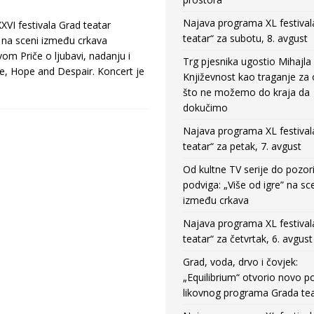
Najava programa XL festival
VI festivala Grad teatar
teatar“ za subotu, 8. avgust
a na sceni između crkava
m Priče o ljubavi, nadanju i
Trg pjesnika ugostio Mihajla 
ve, Hope and Despair. Koncert je
Književnost kao traganje za
što ne možemo do kraja da
dokučimo
Najava programa XL festival
teatar“ za petak, 7. avgust
Od kultne TV serije do pozor
podviga: „Više od igre” na sc
između crkava
Najava programa XL festival
teatar“ za četvrtak, 6. avgust
Grad, voda, drvo i čovjek:
„Equilibrium“ otvorio novo po
likovnog programa Grada tea