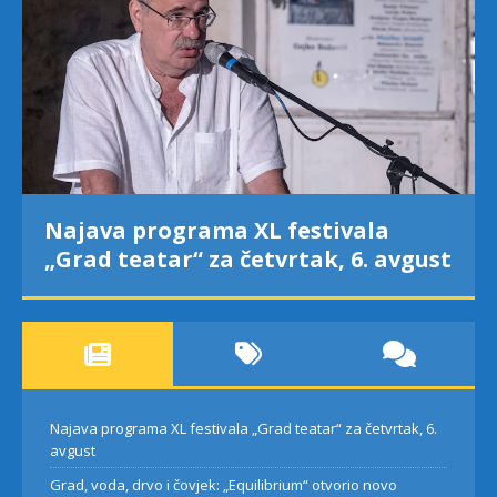
Najava programa XL festivala
„Grad teatar“ za četvrtak, 6. avgust
Najava programa XL festivala „Grad teatar“ za četvrtak, 6.
avgust
Grad, voda, drvo i čovjek: „Equilibrium“ otvorio novo