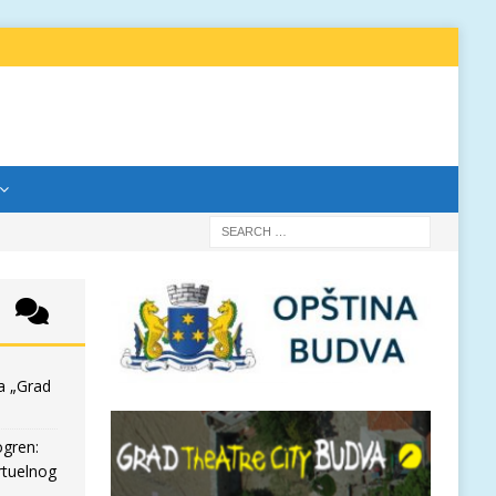
a „Grad
ogren:
rtuelnog