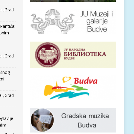
a „Grad
Pantića:
 onim
a „Grad
išnog
eni
a „Grad
glavlje
tra