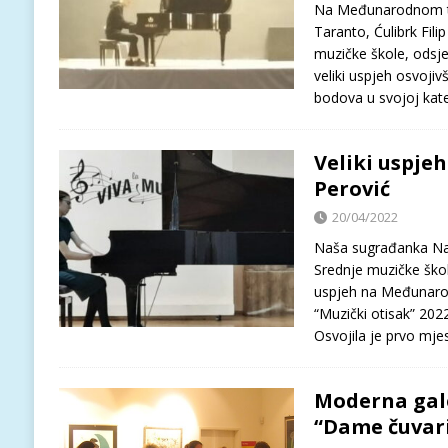
Na Međunarodnom ta
Taranto, Ćulibrk Fili
muzičke škole, odsjek
veliki uspjeh osvoji
bodova u svojoj kate
Veliki uspje
Perović
20/04/2022
Naša sugrađanka Nađ
Srednje muzičke škole
uspjeh na Međunaro
“Muzički otisak” 2022
Osvojila je prvo mje
Moderna gale
“Dame čuvari