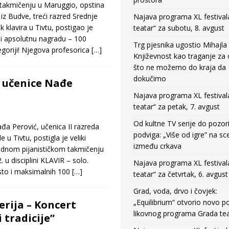
kmičenju u Maruggio, opstina
p iz Budve, treći razred Srednje
Najava programa XL festival
 klavira u Tivtu, postigao je
teatar“ za subotu, 8. avgust
vši apsolutnu nagradu – 100
Trg pjesnika ugostio Mihajla 
goriji! Njegova profesorica
[…]
Književnost kao traganje za
što ne možemo do kraja da
dokučimo
h učenice Nađe
Najava programa XL festival
teatar“ za petak, 7. avgust
Od kultne TV serije do pozor
a Perović, učenica II razreda
podviga: „Više od igre” na sc
 u Tivtu, postigla je veliki
između crkava
dnom pijanističkom takmičenju
. u disciplini KLAVIR – solo.
Najava programa XL festival
sto i maksimalnih 100
[…]
teatar“ za četvrtak, 6. avgust
Grad, voda, drvo i čovjek:
„Equilibrium“ otvorio novo po
rija – Koncert
likovnog programa Grada tea
 tradicije”