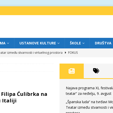
IMA
USTANOVE KULTURE
ŠKOLE
DRUŠTVA
atar između stvarnosti i virtuelnog prostora
FOKUS
eatar“ za subotu, 8. avgust
FOKUS
a: Književnost kao traganje za onim što ne možemo do kraja da dokučimo
eatar“ za petak, 7. avgust
FOKUS
Najava programa XL festival
 Filipa Ćulibrka na
teatar“ za neđelju, 9. avgust
eatar“ za neđelju, 9. avgust
FOKUS
Italiji
„Španska luda“ na tvrđavi M
Teatar između stvarnosti i vi
prostora