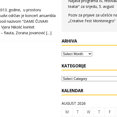
Najava programa XL festival
teatar“ za srijedu, 5. avgust
013. godine, u prostoru
Poziv za prijave za učešće n
Budvi održan je koncert ansambla
„Creative Fest Montenegro“
et pod nazivom “DAME ČUVARI
Vjera Nikolić kvintet
ć – flauta, Zorana Jovanović
[…]
ARHIVA
KATEGORIJE
KALENDAR
AUGUST 2026
M
T
W
T
F