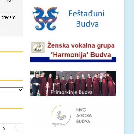
a „Grad
a trećem
S
S