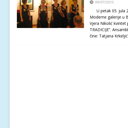
09/07/2013
U petak 05. jula 2
Moderne galerije u 
Vjera Nikolić kvint
TRADICIJE”. Ansambl 
čine: Tatjana Krkelji