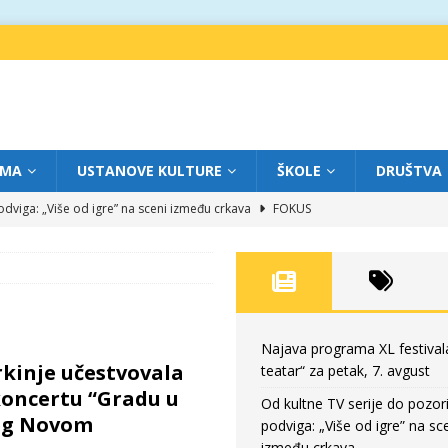
IMA
USTANOVE KULTURE
ŠKOLE
DRUŠTVA
dviga: „Više od igre” na sceni između crkava
FOKUS
eatar“ za četvrtak, 6. avgust
FOKUS
ium“ otvorio novo poglavlje likovnog programa Grada teatra
FOKUS
eatar“ za srijedu, 5. avgust
FOKUS
eatar“ za petak, 7. avgust
FOKUS
Najava programa XL festival
kinje učestvovala
teatar“ za petak, 7. avgust
oncertu “Gradu u
Od kultne TV serije do pozor
ceg Novom
podviga: „Više od igre” na sc
između crkava