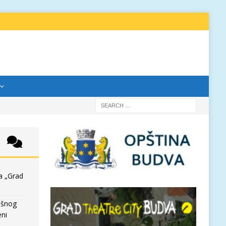
a „Grad
išnog
eni