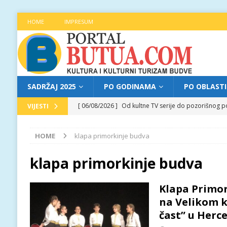
HOME
IMPRESUM
SADRŽAJ 2025
PO GODINAMA
PO OBLAST
[ 06/08/2026 ]
Od kultne TV serije do pozorišnog po
VIJESTI
[ 05/08/2026 ]
Najava programa XL festivala „Grad t
HOME
klapa primorkinje budva
[ 05/08/2026 ]
Grad, voda, drvo i čovjek: „Equilibr
[ 04/08/2026 ]
Najava programa XL festivala „Grad t
klapa primorkinje budva
[ 06/08/2026 ]
Najava programa XL festivala „Grad t
Klapa Primor
na Velikom k
čast” u Her