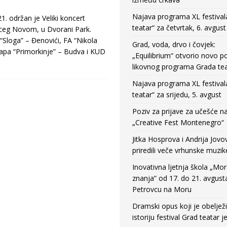
Najava programa XL festival
1. održan je Veliki koncert
teatar“ za četvrtak, 6. avgust
rceg Novom, u Dvorani Park.
“Sloga” – Đenovići, FA “Nikola
Grad, voda, drvo i čovjek:
lapa “Primorkinje” – Budva i KUD
„Equilibrium“ otvorio novo po
likovnog programa Grada tea
Najava programa XL festival
teatar“ za srijedu, 5. avgust
Poziv za prijave za učešće n
„Creative Fest Montenegro“
Jitka Hosprova i Andrija Jovo
priredili veče vrhunske muzik
Inovativna ljetnja škola „Mo
znanja” od 17. do 21. avgust
Petrovcu na Moru
Dramski opus koji je obeljež
istoriju festival Grad teatar j