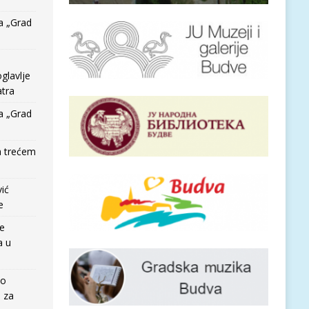
a „Grad
glavlje
tra
a „Grad
a trećem
vić
e
re
a u
io
e za