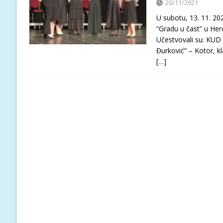
20/11/2021
U subotu, 13. 11. 202
“Gradu u čast” u He
Učestvovali su: KUD 
Đurković” – Kotor, k
[…]