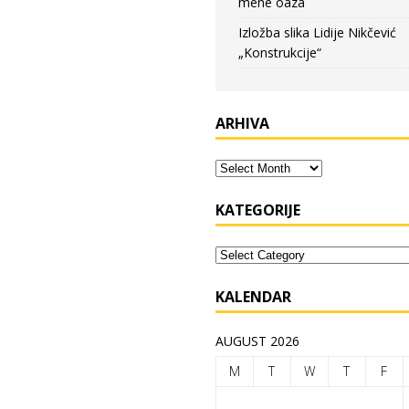
mene oaza
Izložba slika Lidije Nikčević
„Konstrukcije“
ARHIVA
KATEGORIJE
KALENDAR
AUGUST 2026
M
T
W
T
F