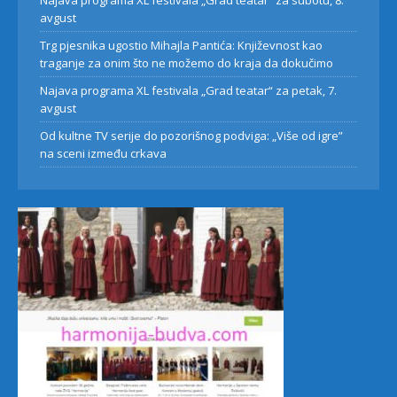
Najava programa XL festivala „Grad teatar“ za subotu, 8.
avgust
Trg pjesnika ugostio Mihajla Pantića: Književnost kao
traganje za onim što ne možemo do kraja da dokučimo
Najava programa XL festivala „Grad teatar“ za petak, 7.
avgust
Od kultne TV serije do pozorišnog podviga: „Više od igre”
na sceni između crkava