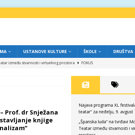
IMA
USTANOVE KULTURE
ŠKOLE
DRUŠTVA
atar između stvarnosti i virtuelnog prostora
FOKUS
eatar“ za subotu, 8. avgust
FOKUS
a: Književnost kao traganje za onim što ne možemo do kraja da dokučimo
eatar“ za petak, 7. avgust
FOKUS
Najava programa XL festival
– Prof. dr Snježana
teatar“ za neđelju, 9. avgust
eatar“ za neđelju, 9. avgust
FOKUS
stavljanje knjige
„Španska luda“ na tvrđavi M
onalizam”
Teatar između stvarnosti i vi
prostora