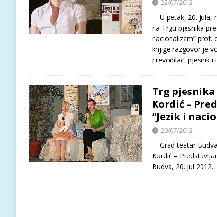
22/07/2012
U petak, 20. jula, n
na Trgu pjesnika pred
nacionalizam” prof. 
knjige razgovor je v
prevodilac, pjesnik i
Trg pjesnika 
Kordić – Pred
“Jezik i naci
20/07/2012
Grad teatar Budva, 
Kordić – Predstavljan
Budva, 20. jul 201