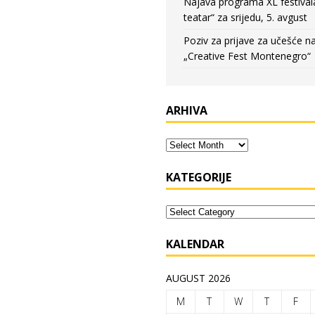
Najava programa XL festival
teatar“ za srijedu, 5. avgust
Poziv za prijave za učešće n
„Creative Fest Montenegro“
ARHIVA
KATEGORIJE
KALENDAR
AUGUST 2026
M
T
W
T
F