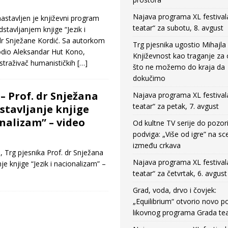
Najava programa XL festival
astavljen je književni program
teatar“ za subotu, 8. avgust
stavljanjem knjige “Jezik i
dr Snježane Kordić. Sa autorkom
Trg pjesnika ugostio Mihajla 
odio Aleksandar Hut Kono,
Književnost kao traganje za
 istraživač humanističkih
[…]
što ne možemo do kraja da
dokučimo
– Prof. dr Snježana
Najava programa XL festival
teatar“ za petak, 7. avgust
stavljanje knjige
onalizam” – video
Od kultne TV serije do pozor
podviga: „Više od igre” na sc
između crkava
Trg pjesnika Prof. dr Snježana
Najava programa XL festival
je knjige “Jezik i nacionalizam” –
teatar“ za četvrtak, 6. avgust
2.
Grad, voda, drvo i čovjek:
„Equilibrium“ otvorio novo po
likovnog programa Grada tea