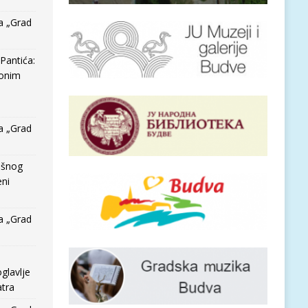
a „Grad
Pantića:
 onim
a „Grad
išnog
eni
a „Grad
glavlje
tra