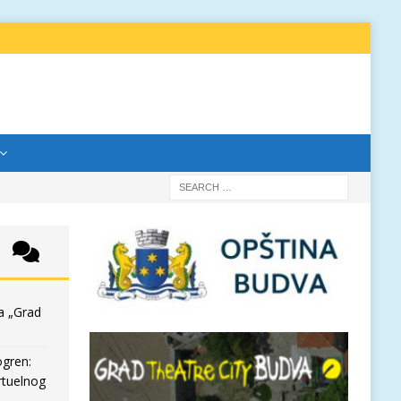
a „Grad
ogren:
rtuelnog