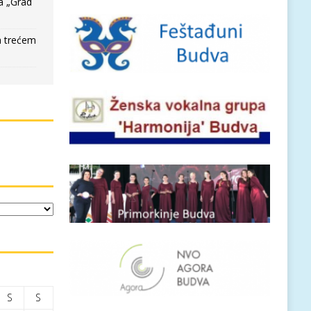
a „Grad
a trećem
S
S