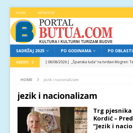
HOME
IMPRESUM
SADRŽAJ 2025
PO GODINAMA
PO OBLAST
[ 08/08/2026 ]
„Španska luda“ na tvrđavi Mogren: Te
VIJESTI
[ 07/08/2026 ]
Najava programa XL festivala „Grad t
HOME
jezik i nacionalizam
[ 07/08/2026 ]
Trg pjesnika ugostio Mihajla Pantić
FOKUS
jezik i nacionalizam
[ 06/08/2026 ]
Najava programa XL festivala „Grad t
Trg pjesnika 
[ 08/08/2026 ]
Najava programa XL festivala „Grad t
Kordić – Pred
“Jezik i naci