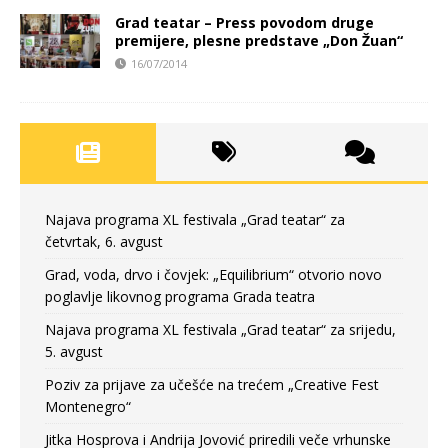
Grad teatar – Press povodom druge
premijere, plesne predstave „Don Žuan“
16/07/2014
Najava programa XL festivala „Grad teatar“ za
četvrtak, 6. avgust
Grad, voda, drvo i čovjek: „Equilibrium“ otvorio novo
poglavlje likovnog programa Grada teatra
Najava programa XL festivala „Grad teatar“ za srijedu,
5. avgust
Poziv za prijave za učešće na trećem „Creative Fest
Montenegro“
Jitka Hosprova i Andrija Jovović priredili veče vrhunske