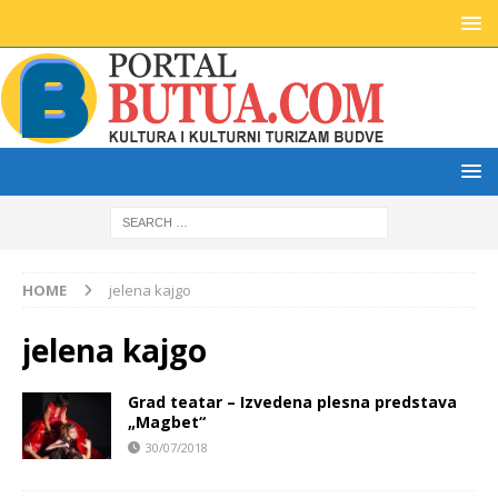
HOME
jelena kajgo
jelena kajgo
Grad teatar – Izvedena plesna predstava
„Magbet“
30/07/2018