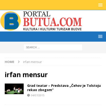
HOME
irfan mensur
irfan mensur
Grad teatar – Predstava „Čehov je Tolstoju
rekao zbogom“
04/07/2015