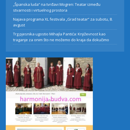
„Španska luda“ na tvrđavi Mogren: Teatar između
stvarnosti i virtuelnog prostora
Najava programa XL festivala „Grad teatar“ za subotu, 8.
avgust
Trg pjesnika ugostio Mihajla Pantića: Književnost kao
traganje za onim što ne možemo do kraja da dokučimo