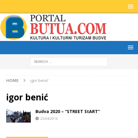
HOME
igor benić
igor benić
Budva 2020 – “STREET StART”
23/04/2016