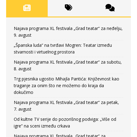
Najava programa XL festivala „Grad teatar“ za neđelju,
9. avgust
„Španska luda“ na tvrđavi Mogren: Teatar između
stvarnosti i virtuelnog prostora
Najava programa XL festivala „Grad teatar“ za subotu,
8. avgust
Trg pjesnika ugostio Mihajla Pantića: Književnost kao
traganje za onim što ne možemo do kraja da
dokučimo
Najava programa XL festivala „Grad teatar“ za petak,
7. avgust
Od kultne TV serije do pozorišnog podviga: „Više od
igre” na sceni između crkava
Najava programa XL festivala „Grad teatar“ za