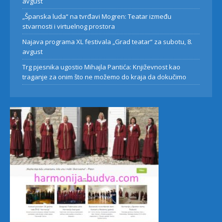
avgust
„Španska luda“ na tvrđavi Mogren: Teatar između
stvarnosti i virtuelnog prostora
Najava programa XL festivala „Grad teatar“ za subotu, 8.
avgust
Trg pjesnika ugostio Mihajla Pantića: Književnost kao
traganje za onim što ne možemo do kraja da dokučimo