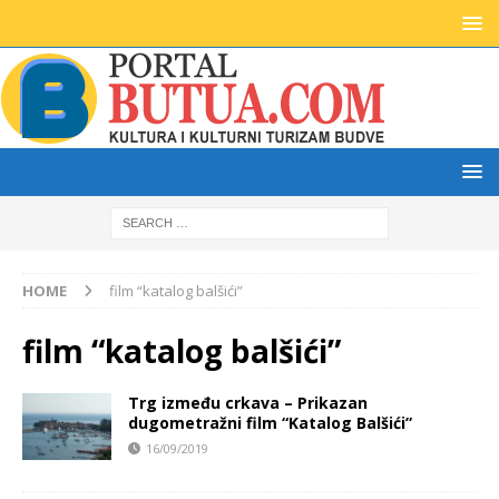
HOME
film “katalog balšići”
film “katalog balšići”
Trg između crkava – Prikazan
dugometražni film “Katalog Balšići”
16/09/2019