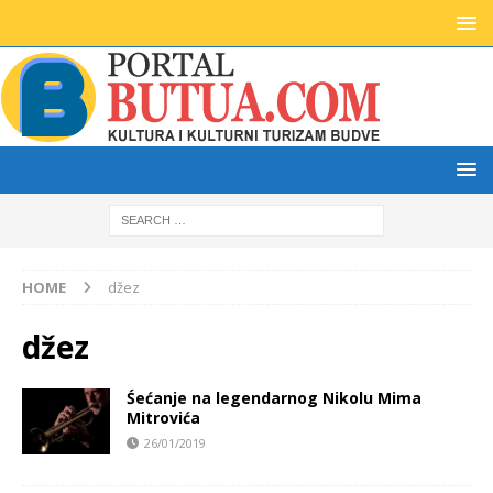
HOME
džez
džez
Śećanje na legendarnog Nikolu Mima
Mitrovića
26/01/2019