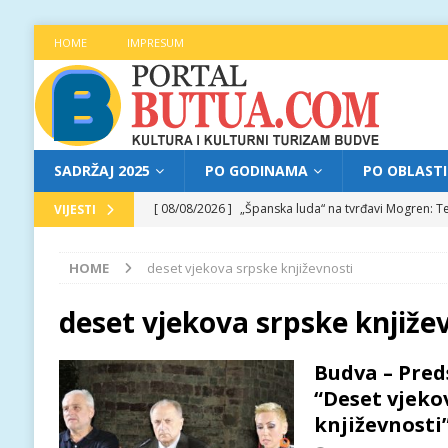
HOME
IMPRESUM
SADRŽAJ 2025
PO GODINAMA
PO OBLAST
[ 08/08/2026 ]
„Španska luda“ na tvrđavi Mogren: Te
VIJESTI
[ 07/08/2026 ]
Najava programa XL festivala „Grad t
HOME
deset vjekova srpske književnosti
[ 07/08/2026 ]
Trg pjesnika ugostio Mihajla Pantić
FOKUS
deset vjekova srpske knjiže
[ 06/08/2026 ]
Najava programa XL festivala „Grad t
Budva – Pred
[ 08/08/2026 ]
Najava programa XL festivala „Grad t
“Deset vjeko
književnosti