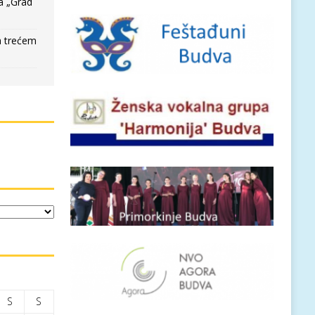
a „Grad
a trećem
S
S