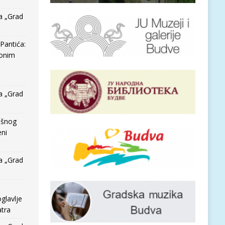
a „Grad
Pantića:
 onim
a „Grad
išnog
eni
a „Grad
glavlje
tra