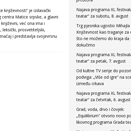
Najava programa XL festival
 književnosti” je izdavački
teatar“ za subotu, 8. avgust
centra Matice srpske, a glavni
o književni, već ona ima i
Trg pjesnika ugostio Mihajla 
, leksički, prosvetiteljski,
Književnost kao traganje za
značaj i predstavlja svojevrsnu
što ne možemo do kraja da
dokučimo
Najava programa XL festival
teatar“ za petak, 7. avgust
Od kultne TV serije do pozor
podviga: „Više od igre” na sc
između crkava
Najava programa XL festival
teatar“ za četvrtak, 6. avgust
Grad, voda, drvo i čovjek:
„Equilibrium“ otvorio novo po
likovnog programa Grada tea