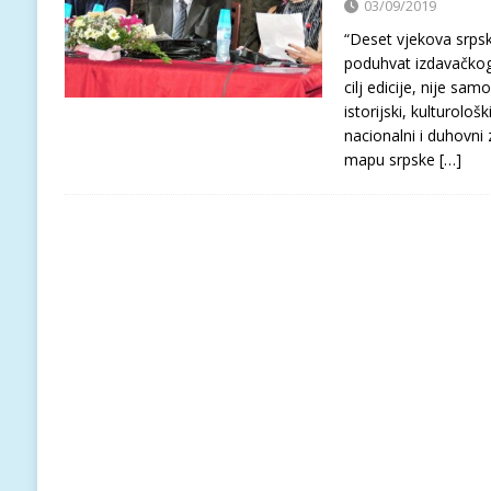
03/09/2019
“Deset vjekova srpske
poduhvat izdavačkog 
cilj edicije, nije sam
istorijski, kulturološki
nacionalni i duhovni 
mapu srpske
[…]