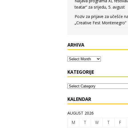
Najava programa XL festival
teatar“ za srijedu, 5. avgust
Poziv za prijave za učešće n
„Creative Fest Montenegro“
ARHIVA
KATEGORIJE
KALENDAR
AUGUST 2026
M
T
W
T
F