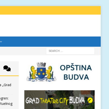
a „Grad
ogren:
rtuelnog