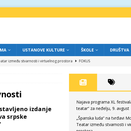
IMA
USTANOVE KULTURE
ŠKOLE
DRUŠTVA
atar između stvarnosti i virtuelnog prostora
FOKUS
eatar“ za subotu, 8. avgust
FOKUS
a: Književnost kao traganje za onim što ne možemo do kraja da dokučimo
vnosti
eatar“ za petak, 7. avgust
FOKUS
Najava programa XL festival
stavljeno izdanje
teatar“ za neđelju, 9. avgust
eatar“ za neđelju, 9. avgust
FOKUS
va srpske
„Španska luda“ na tvrđavi M
”
Teatar između stvarnosti i vi
prostora