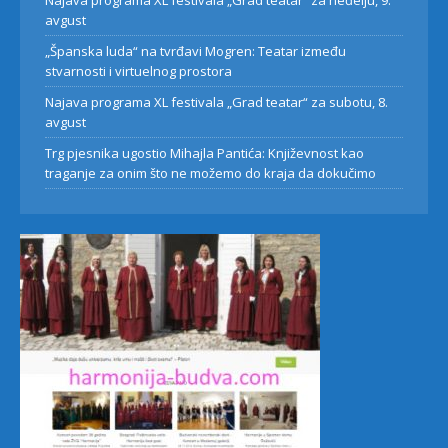
Najava programa XL festivala „Grad teatar“ za neđelju, 9.
avgust
„Španska luda“ na tvrđavi Mogren: Teatar između
stvarnosti i virtuelnog prostora
Najava programa XL festivala „Grad teatar“ za subotu, 8.
avgust
Trg pjesnika ugostio Mihajla Pantića: Književnost kao
traganje za onim što ne možemo do kraja da dokučimo