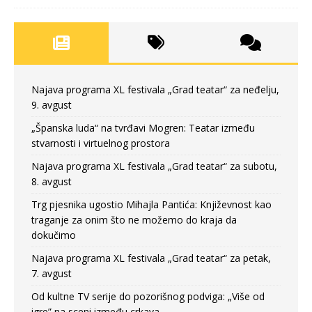
Najava programa XL festivala „Grad teatar“ za neđelju,
9. avgust
„Španska luda“ na tvrđavi Mogren: Teatar između
stvarnosti i virtuelnog prostora
Najava programa XL festivala „Grad teatar“ za subotu,
8. avgust
Trg pjesnika ugostio Mihajla Pantića: Književnost kao
traganje za onim što ne možemo do kraja da
dokučimo
Najava programa XL festivala „Grad teatar“ za petak,
7. avgust
Od kultne TV serije do pozorišnog podviga: „Više od
igre” na sceni između crkava