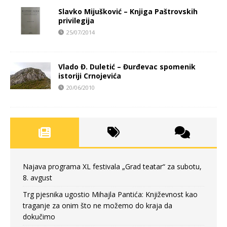
Slavko Mijušković – Knjiga Paštrovskih
privilegija
25/07/2014
Vlado Đ. Duletić – Đurđevac spomenik
istoriji Crnojevića
20/06/2010
Najava programa XL festivala „Grad teatar“ za subotu,
8. avgust
Trg pjesnika ugostio Mihajla Pantića: Književnost kao
traganje za onim što ne možemo do kraja da
dokučimo