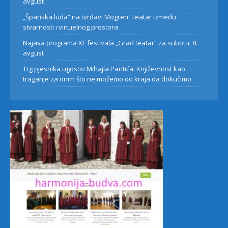
avgust
„Španska luda“ na tvrđavi Mogren: Teatar između
stvarnosti i virtuelnog prostora
Najava programa XL festivala „Grad teatar“ za subotu, 8.
avgust
Trg pjesnika ugostio Mihajla Pantića: Književnost kao
traganje za onim što ne možemo do kraja da dokučimo