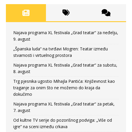
Najava programa XL festivala „Grad teatar“ za neđelju,
9. avgust
„Španska luda“ na tvrđavi Mogren: Teatar između
stvarnosti i virtuelnog prostora
Najava programa XL festivala „Grad teatar“ za subotu,
8. avgust
Trg pjesnika ugostio Mihajla Pantića: Književnost kao
traganje za onim što ne možemo do kraja da
dokučimo
Najava programa XL festivala „Grad teatar“ za petak,
7. avgust
Od kultne TV serije do pozorišnog podviga: „Više od
igre” na sceni između crkava