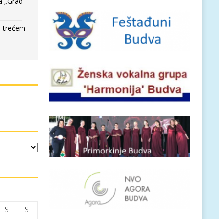
a „Grad
a trećem
S
S