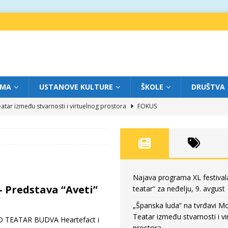
IMA
USTANOVE KULTURE
ŠKOLE
DRUŠTVA
atar između stvarnosti i virtuelnog prostora
FOKUS
eatar“ za subotu, 8. avgust
FOKUS
a: Književnost kao traganje za onim što ne možemo do kraja da dokučimo
eatar“ za petak, 7. avgust
FOKUS
Najava programa XL festival
– Predstava “Aveti”
teatar“ za neđelju, 9. avgust
eatar“ za neđelju, 9. avgust
FOKUS
„Španska luda“ na tvrđavi M
Teatar između stvarnosti i vi
TEATAR BUDVA Heartefact i
prostora