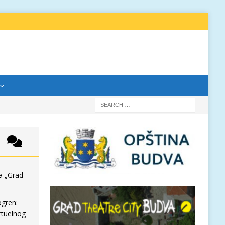
a „Grad
ogren:
rtuelnog