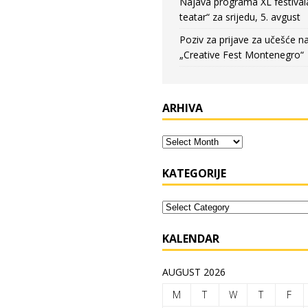
Najava programa XL festival
teatar“ za srijedu, 5. avgust
Poziv za prijave za učešće n
„Creative Fest Montenegro“
ARHIVA
KATEGORIJE
KALENDAR
AUGUST 2026
M
T
W
T
F