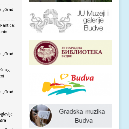
a „Grad
Pantića:
 onim
a „Grad
išnog
eni
a „Grad
glavlje
tra