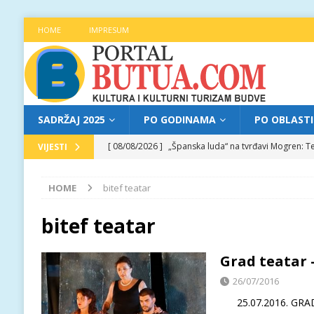
HOME
IMPRESUM
SADRŽAJ 2025
PO GODINAMA
PO OBLAST
[ 08/08/2026 ]
„Španska luda“ na tvrđavi Mogren: Te
VIJESTI
[ 07/08/2026 ]
Najava programa XL festivala „Grad t
HOME
bitef teatar
[ 07/08/2026 ]
Trg pjesnika ugostio Mihajla Pantić
FOKUS
bitef teatar
[ 06/08/2026 ]
Najava programa XL festivala „Grad t
Grad teatar 
[ 08/08/2026 ]
Najava programa XL festivala „Grad t
26/07/2016
25.07.2016. GRAD 