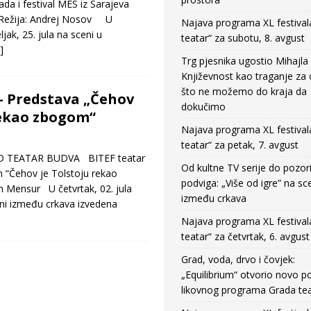
ada i festival MES iz Sarajeva
“ Režija: Andrej Nosov U
Najava programa XL festival
jak, 25. jula na sceni u
teatar“ za subotu, 8. avgust
]
Trg pjesnika ugostio Mihajla 
Književnost kao traganje za
što ne možemo do kraja da
– Predstava „Čehov
dokučimo
rekao zbogom“
Najava programa XL festival
teatar“ za petak, 7. avgust
 TEATAR BUDVA BITEF teatar
Od kultne TV serije do pozor
n “Čehov je Tolstoju rekao
podviga: „Više od igre” na sc
n Mensur U četvrtak, 02. jula
između crkava
eni između crkava izvedena
Najava programa XL festival
teatar“ za četvrtak, 6. avgust
Grad, voda, drvo i čovjek:
„Equilibrium“ otvorio novo po
likovnog programa Grada tea