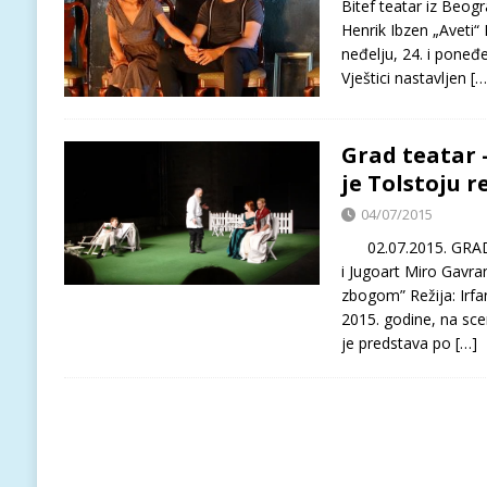
Bitef teatar iz Beogr
Henrik Ibzen „Aveti
neđelju, 24. i poneđel
Vještici nastavljen
[…
Grad teatar 
je Tolstoju 
04/07/2015
02.07.2015. GRAD
i Jugoart Miro Gavra
zbogom” Režija: Irfa
2015. godine, na sc
je predstava po
[…]