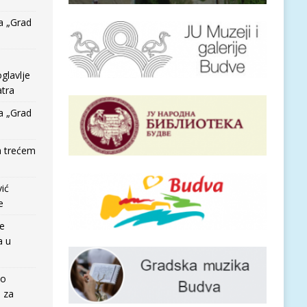
a „Grad
glavlje
tra
a „Grad
a trećem
vić
e
re
a u
io
e za