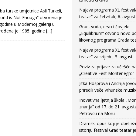
Najava programa XL festival
turske umjetnice Asli Turkeli,
teatar“ za četvrtak, 6. avgust
rld is Not Enough” otvorena je
odine u Modernoj galeriji u
Grad, voda, drvo i čovjek:
 rođena je 1985. godine
[…]
„Equilibrium“ otvorio novo po
likovnog programa Grada tea
Najava programa XL festival
teatar“ za srijedu, 5. avgust
Poziv za prijave za učešće n
„Creative Fest Montenegro“
Jitka Hosprova i Andrija Jovo
priredili veče vrhunske muzik
Inovativna ljetnja škola „Mo
znanja” od 17. do 21. avgust
Petrovcu na Moru
Dramski opus koji je obeljež
istoriju festival Grad teatar j