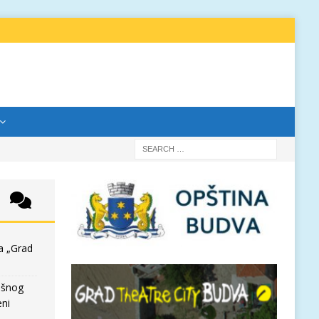
a „Grad
išnog
eni