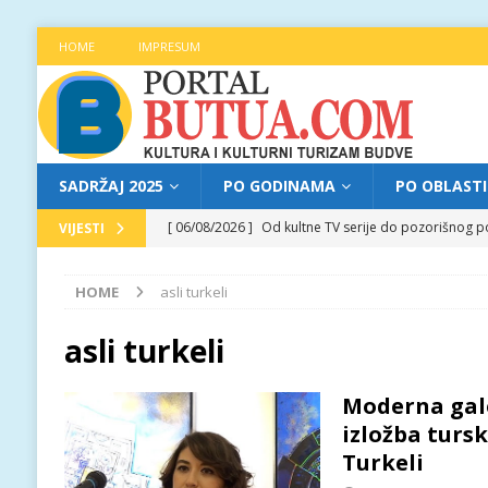
HOME
IMPRESUM
SADRŽAJ 2025
PO GODINAMA
PO OBLAST
[ 06/08/2026 ]
Od kultne TV serije do pozorišnog po
VIJESTI
[ 05/08/2026 ]
Najava programa XL festivala „Grad t
HOME
asli turkeli
[ 05/08/2026 ]
Grad, voda, drvo i čovjek: „Equilibr
[ 04/08/2026 ]
Najava programa XL festivala „Grad t
asli turkeli
[ 06/08/2026 ]
Najava programa XL festivala „Grad t
Moderna gal
izložba tursk
Turkeli