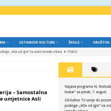
IMA
USTANOVE KULTURE
ŠKOLE
DRUŠTVA
dviga: „Više od igre” na sceni između crkava
FOKUS
eatar“ za četvrtak, 6. avgust
FOKUS
ium“ otvorio novo poglavlje likovnog programa Grada teatra
FOKUS
eatar“ za srijedu, 5. avgust
FOKUS
eatar“ za petak, 7. avgust
FOKUS
Najava programa XL festival
erija – Samostalna
teatar“ za petak, 7. avgust
e umjetnice Asli
Od kultne TV serije do pozor
podviga: „Više od igre” na sc
između crkava