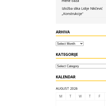
mene oaza
Izložba slika Lidije Nikčević
„Konstrukcije“
ARHIVA
KATEGORIJE
KALENDAR
AUGUST 2026
M
T
W
T
F