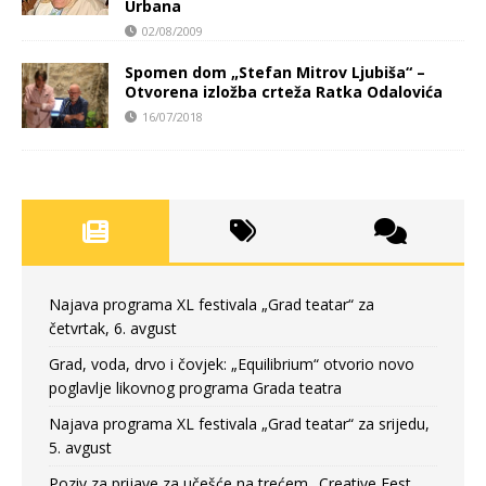
Urbana
02/08/2009
Spomen dom „Stefan Mitrov Ljubiša“ –
Otvorena izložba crteža Ratka Odalovića
16/07/2018
Najava programa XL festivala „Grad teatar“ za
četvrtak, 6. avgust
Grad, voda, drvo i čovjek: „Equilibrium“ otvorio novo
poglavlje likovnog programa Grada teatra
Najava programa XL festivala „Grad teatar“ za srijedu,
5. avgust
Poziv za prijave za učešće na trećem „Creative Fest