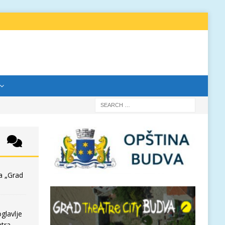
a „Grad
glavlje
tra