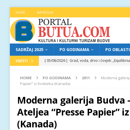
HOME
IMPRESUM
SADRŽAJ 2025
PO GODINAMA
PO OBLAST
[ 05/08/2026 ]
Grad, voda, drvo i čovjek: „Equilibr
VIJESTI
[ 04/08/2026 ]
Najava programa XL festivala „Grad t
HOME
PO GODINAMA
2011
Moderna galerija
[ 04/08/2026 ]
Poziv za prijave za učešće na treće
Papier” iz Kvebeka (Kanada)
[ 04/08/2026 ]
Jitka Hosprova i Andrija Jovović prir
Moderna galerija Budva –
[ 05/08/2026 ]
Najava programa XL festivala „Grad t
Ateljea “Presse Papier” i
(Kanada)