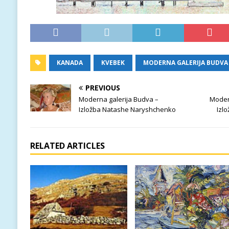
KANADA
KVEBEK
MODERNA GALERIJA BUDVA
PREVIOUS
Moderna galerija Budva –
Moder
Izložba Natashe Naryshchenko
Izl
RELATED ARTICLES