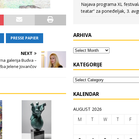
Najava programa XL festival
teatar“ za poneđeljak, 3. avg
ARHIVA
PRESSE PAPIER
NEXT
na galerija Budva –
KATEGORIJE
ožba Jelene Jovančov
KALENDAR
AUGUST 2026
M
T
W
T
F