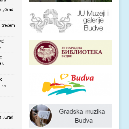
a „Grad
a trećem
vić
e
re
a u
io
e za
a „Grad