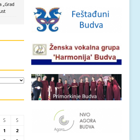
a „Grad
ust
S
S
1
2