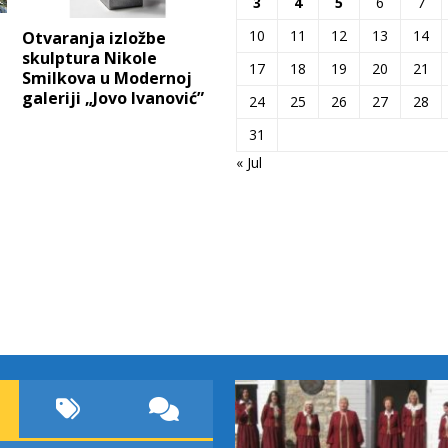
3
4
5
6
7
10
11
12
13
14
Otvaranja izložbe
skulptura Nikole
17
18
19
20
21
Smilkova u Modernoj
galeriji „Jovo Ivanović”
24
25
26
27
28
31
« Jul