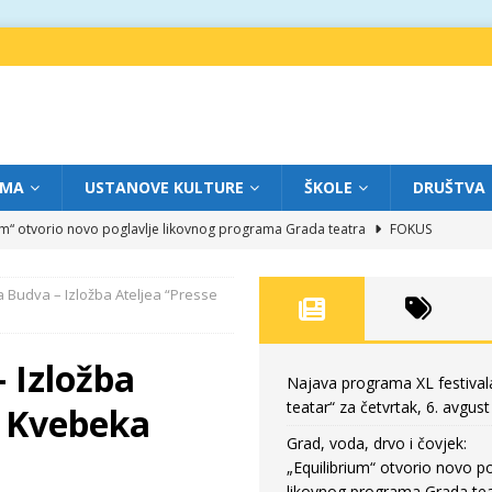
IMA
USTANOVE KULTURE
ŠKOLE
DRUŠTVA
ium“ otvorio novo poglavlje likovnog programa Grada teatra
FOKUS
eatar“ za srijedu, 5. avgust
FOKUS
 Budva – Izložba Ateljea “Presse
m „Creative Fest Montenegro“
BAUO
edili veče vrhunske muzike
GRAD TEATAR
 Izložba
eatar“ za četvrtak, 6. avgust
FOKUS
Najava programa XL festival
teatar“ za četvrtak, 6. avgust
z Kvebeka
Grad, voda, drvo i čovjek:
„Equilibrium“ otvorio novo po
likovnog programa Grada tea