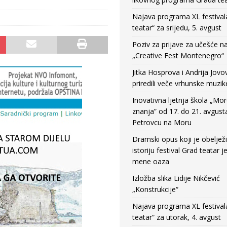
Najava programa XL festival
teatar“ za srijedu, 5. avgust
Poziv za prijave za učešće n
„Creative Fest Montenegro“
Jitka Hosprova i Andrija Jovo
priredili veče vrhunske muzik
Inovativna ljetnja škola „Mo
znanja” od 17. do 21. avgust
Petrovcu na Moru
Dramski opus koji je obeljež
istoriju festival Grad teatar j
mene oaza
Izložba slika Lidije Nikčević
„Konstrukcije“
Najava programa XL festival
teatar“ za utorak, 4. avgust