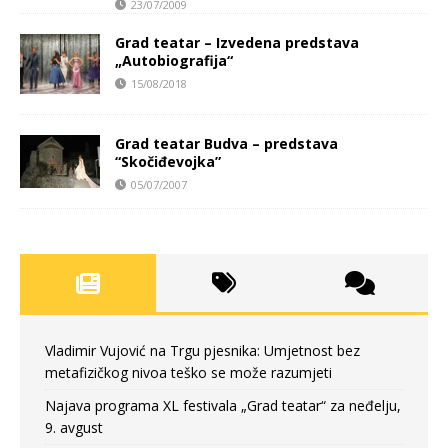
23/07/2009
Grad teatar – Izvedena predstava
„Autobiografija“
15/08/2018
Grad teatar Budva – predstava
“Skočiđevojka”
05/07/2007
Vladimir Vujović na Trgu pjesnika: Umjetnost bez
metafizičkog nivoa teško se može razumjeti
Najava programa XL festivala „Grad teatar“ za neđelju,
9. avgust