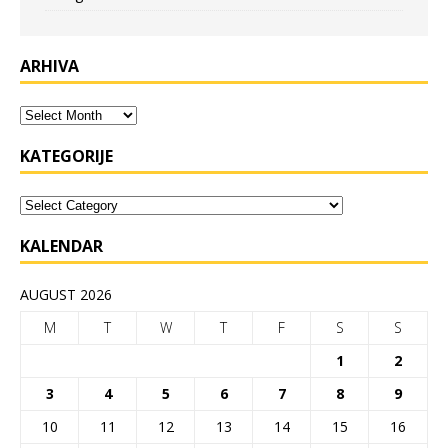
ARHIVA
KATEGORIJE
KALENDAR
AUGUST 2026
M
T
W
T
F
S
S
1
2
3
4
5
6
7
8
9
10
11
12
13
14
15
16