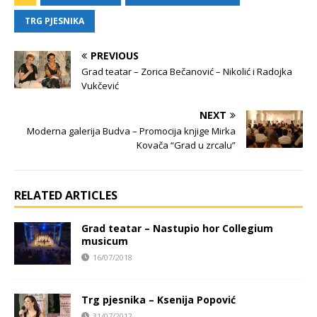
TRG PJESNIKA
PREVIOUS
Grad teatar – Zorica Bečanović – Nikolić i Radojka
Vukčević
NEXT
Moderna galerija Budva – Promocija knjige Mirka
Kovača “Grad u zrcalu”
RELATED ARTICLES
Grad teatar – Nastupio hor Collegium
musicum
16/07/2018
Trg pjesnika – Ksenija Popović
31/07/2012