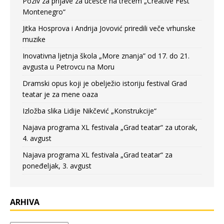
Poziv za prijave za učešće na trećem „Creative Fest
Montenegro“
Jitka Hosprova i Andrija Jovović priredili veče vrhunske
muzike
Inovativna ljetnja škola „More znanja” od 17. do 21.
avgusta u Petrovcu na Moru
Dramski opus koji je obelježio istoriju festival Grad
teatar je za mene oaza
Izložba slika Lidije Nikčević „Konstrukcije“
Najava programa XL festivala „Grad teatar“ za utorak,
4. avgust
Najava programa XL festivala „Grad teatar“ za
poneđeljak, 3. avgust
ARHIVA