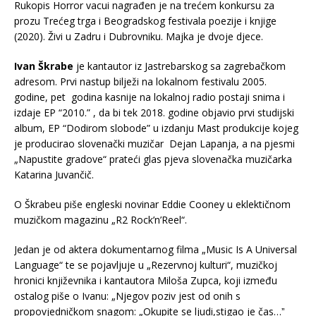
Rukopis Horror vacui nagrađen je na trećem konkursu za
prozu Trećeg trga i Beogradskog festivala poezije i knjige
(2020). Živi u Zadru i Dubrovniku. Majka je dvoje djece.
Ivan Škrabe
je kantautor iz Jastrebarskog sa zagrebačkom
adresom. Prvi nastup bilježi na lokalnom festivalu 2005.
godine, pet godina kasnije na lokalnoj radio postaji snima i
izdaje EP “2010.” , da bi tek 2018. godine objavio prvi studijski
album, EP “Dodirom slobode” u izdanju Mast produkcije kojeg
je producirao slovenački muzičar Dejan Lapanja, a na pjesmi
„Napustite gradove“ prateći glas pjeva slovenačka muzičarka
Katarina Juvančič.
O Škrabeu piše engleski novinar Eddie Cooney u eklektičnom
muzičkom magazinu „R2 Rock’n’Reel“.
Jedan je od aktera dokumentarnog filma „Music Is A Universal
Language“ te se pojavljuje u „Rezervnoj kulturi“, muzičkoj
hronici književnika i kantautora Miloša Zupca, koji između
ostalog piše o Ivanu: „Njegov poziv jest od onih s
propovjedničkom snagom: „Okupite se ljudi,stigao je čas…ˮ