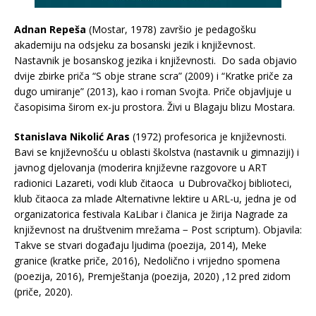
Adnan Repeša
(Mostar, 1978) završio je pedagošku
akademiju na odsjeku za bosanski jezik i književnost.
Nastavnik je bosanskog jezika i književnosti. Do sada objavio
dvije zbirke priča “S obje strane scra” (2009) i “Kratke priče za
dugo umiranje” (2013), kao i roman Svojta. Priče objavljuje u
časopisima širom ex-ju prostora. Živi u Blagaju blizu Mostara.
Stanislava Nikolić Aras
(1972) profesorica je književnosti.
Bavi se književnošću u oblasti školstva (nastavnik u gimnaziji) i
javnog djelovanja (moderira književne razgovore u ART
radionici Lazareti, vodi klub čitaoca u Dubrovačkoj biblioteci,
klub čitaoca za mlade Alternativne lektire u ARL-u, jedna je od
organizatorica festivala KaLibar i članica je žirija Nagrade za
književnost na društvenim mrežama − Post scriptum). Objavila:
Takve se stvari događaju ljudima (poezija, 2014), Meke
granice (kratke priče, 2016), Nedolično i vrijedno spomena
(poezija, 2016), Premještanja (poezija, 2020) ,12 pred zidom
(priče, 2020).