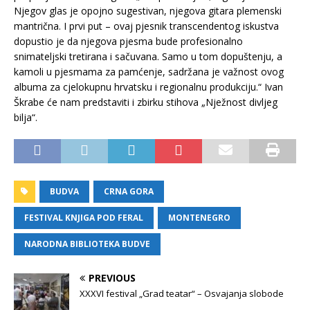
Njegov glas je opojno sugestivan, njegova gitara plemenski
mantrična. I prvi put – ovaj pjesnik transcendentog iskustva
dopustio je da njegova pjesma bude profesionalno
snimateljski tretirana i sačuvana. Samo u tom dopuštenju, a
kamoli u pjesmama za pamćenje, sadržana je važnost ovog
albuma za cjelokupnu hrvatsku i regionalnu produkciju.“ Ivan
Škrabe će nam predstaviti i zbirku stihova „Nježnost divljeg
bilja“.
BUDVA
CRNA GORA
FESTIVAL KNJIGA POD FERAL
MONTENEGRO
NARODNA BIBLIOTEKA BUDVE
PREVIOUS
XXXVI festival „Grad teatar“ – Osvajanja slobode