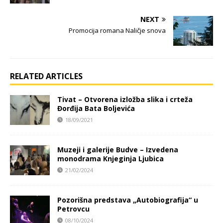
NEXT
Promocija romana Naličje snova
RELATED ARTICLES
Tivat – Otvorena izložba slika i crteža
Đorđija Bata Boljevića
18/09/2021
Muzeji i galerije Budve – Izvedena
monodrama Knjeginja Ljubica
21/02/2024
Pozorišna predstava „Autobiografija“ u
Petrovcu
08/10/2024