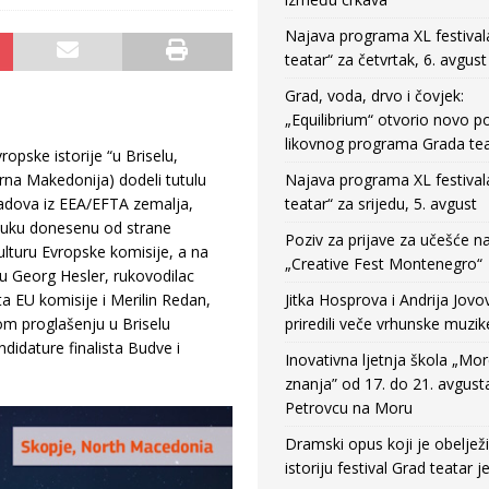
Najava programa XL festival
teatar“ za četvrtak, 6. avgust
Grad, voda, drvo i čovjek:
„Equilibrium“ otvorio novo po
likovnog programa Grada tea
pske istorije “u Briselu,
rna Makedonija) dodeli tutulu
Najava programa XL festival
gradova iz EEA/EFTA zemalja,
teatar“ za srijedu, 5. avgust
dluku donesenu od strane
Poziv za prijave za učešće n
lturu Evropske komisije, a na
„Creative Fest Montenegro“
su Georg Hesler, rukovodilac
ta EU komisije i Merilin Redan,
Jitka Hosprova i Andrija Jovo
om proglašenju u Briselu
priredili veče vrhunske muzik
ndidature finalista Budve i
Inovativna ljetnja škola „Mo
znanja” od 17. do 21. avgust
Petrovcu na Moru
Dramski opus koji je obeljež
istoriju festival Grad teatar j