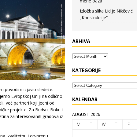
mene oaza
Izložba slika Lidije Nikčević
„Konstrukcije“
ARHIVA
KATEGORIJE
im povodim izjavio sledeće:
jemo Evropskoj Uniji na odličnoj
KALENDAR
i, već partneri koji jedni od
ičke projekte. Za Budvu, Boku i
AUGUST 2026
etina zainteresovanih gradova iz
M
T
W
T
F
na, kvalitetnu i otvorenu