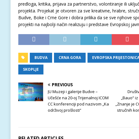
predloga, kritika, prijava za partnerstvo, volontiranje ili uklju
projekta. Projekat je otvoren za sve kreativne, hrabre, str
Budve, Boke i Crne Gore i dobra prilika da se sve njihove spo
projekti na najbolji način realizuju i predstave Evropskoj javn
BUDVA
CRNA GORA
EVROPSKA PRIJESTONIC
SKOPLJE
PREVIOUS
JU Muzeji i galerije Budve –
Društv
Učešće na 20-oj Trijenalnoj ICOM
„Bauo“ iz
CC konferenciji pod nazivom „Ka
„Znanje je 
održivoj prošlosti”
stručnih ko
RELATED ARTICLES