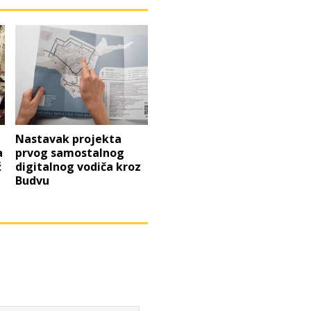
e
Nastavak projekta
a
prvog samostalnog
ž
digitalnog vodiča kroz
Budvu