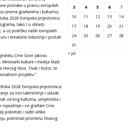
itivne pomake u pravcu evropskih
3
4
5
6
7
u prema građanima i kulturnoj
10
11
12
13
14
-Boka 2028 Evropska prijestonica
ograma, tako I u oblasti
17
18
19
20
21
e, a uz podršku naših evropskih
24
25
26
27
28
u i kreativne industrije i postati
31
« Jul
sjedniku Crne Gore Jakovu
Ministarki kulture i medija Maši
a Herceg Novi, Tivat i Kotor, te
cionalnom projektu.”
-Boka 2028 Evropska prijestonica
ovanje za ovo takmičenje i ulazak
tak od kog kulturna, umjetnička i
je najvažnije i svi građani Crne
 pokretati i raditi velike
nju, pokrenuti promenu čitavog