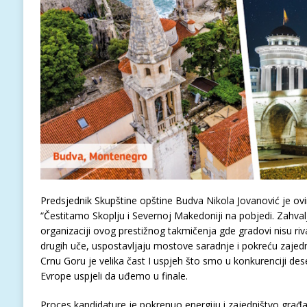
Predsjednik Skupštine opštine Budva Nikola Jovanović je ov
“Čestitamo Skoplju i Severnoj Makedoniji na pobjedi. Zahval
organizaciji ovog prestižnog takmičenja gde gradovi nisu rival
drugih uče, uspostavljaju mostove saradnje i pokreću zajedn
Crnu Goru je velika čast I uspjeh što smo u konkurenciji des
Evrope uspjeli da uđemo u finale.
Proces kandidature je pokrenuo energiju i zajedništvo građa