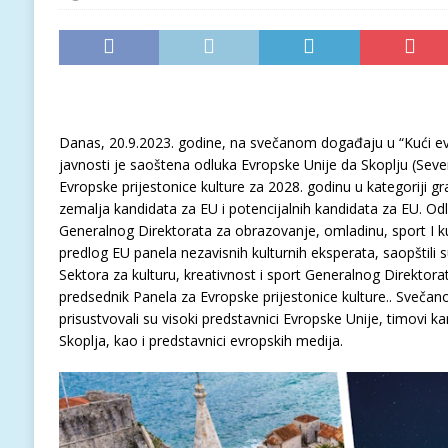
Danas, 20.9.2023. godine, na svečanom događaju u “Kući evro
javnosti je saoštena odluka Evropske Unije da Skoplju (Seve
Evropske prijestonice kulture za 2028. godinu u kategoriji 
zemalja kandidata za EU i potencijalnih kandidata za EU. O
Generalnog Direktorata za obrazovanje, omladinu, sport I ku
predlog EU panela nezavisnih kulturnih eksperata, saopštili 
Sektora za kulturu, kreativnost i sport Generalnog Direktora
predsednik Panela za Evropske prijestonice kulture.. Svečan
prisustvovali su visoki predstavnici Evropske Unije, timovi ka
Skoplja, kao i predstavnici evropskih medija.