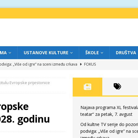
IMA
USTANOVE KULTURE
ŠKOLE
DRUŠTVA
dviga: „Više od igre” na sceni između crkava
FOKUS
eatar“ za četvrtak, 6. avgust
FOKUS
titulu Evropske prijestonice
ium“ otvorio novo poglavlje likovnog programa Grada teatra
FOKUS
eatar“ za srijedu, 5. avgust
FOKUS
vropske
eatar“ za petak, 7. avgust
FOKUS
Najava programa XL festival
teatar“ za petak, 7. avgust
028. godinu
Od kultne TV serije do pozor
podviga: „Više od igre” na sc
između crkava