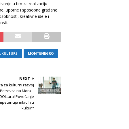
čivanje u tim za realizaciju
učne, uporne i sposobne građane
sobnosti, kreativne ideje i
osti.
A KULTURE
MONTENEGRO
NEXT
a za kulturni razvoj
 Petrovca na Moru –
COOLtura! Povećanje
mpetencija mladih u
kulturi“