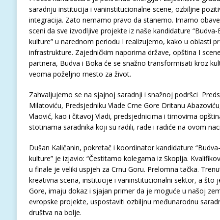
saradnju institucija i vaninstitucionalne scene, ozbiljne poz
integracija. Zato nemamo pravo da stanemo. Imamo obavez
sceni da sve izvodljive projekte iz naše kandidature “Budva
kulture” u narednom periodu I realizujemo, kako u oblasti pr
infrastrukture. Zajedničkim naporima države, opština I scen
partnera, Budva i Boka će se snažno transformisati kroz kultur
veoma poželjno mesto za život.
Zahvaljujemo se na sjajnoj saradnji i snažnoj podršci Pred
Milatoviću, Predsjedniku Vlade Crne Gore Dritanu Abazoviću, 
Vlaović, kao i čitavoj Vladi, predsjednicima i timovima opštin
stotinama saradnika koji su radili, rade i radiće na ovom na
Dušan Kaličanin, pokretač i koordinator kandidature “Budva
kulture” je izjavio: “Čestitamo kolegama iz Skoplja. Kvalifik
u finale je veliki uspjeh za Crnu Goru. Prelomna tačka. Trenu
kreativna scena, institucije i vaninstitucionalni sektor, a što 
Gore, imaju dokaz i sjajan primer da je moguće u našoj zemlji
evropske projekte, uspostaviti ozbiljnu međunarodnu sarad
društva na bolje.