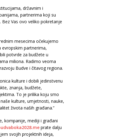
titucijama, državnim i
anijama, partnerima koji su
. Bez Vas ovo veliko pokretanje
 U narednim mesecima očekujemo
m evropskim partnerima,
ili potvrde za budžete u
inama miliona. Radimo veoma
 razvoju Budve i čitavog regiona.
nica kulture i dobili jedinstvenu
kte, znanja, budžete,
ktima. To je prilika koju smo
 naše kulture, umjetnosti, nauke,
itet života naših građana.”
ije, kompanije, mediji i građani
udvaboka2028.me
prate dalju
njem svojih projektnih ideja,