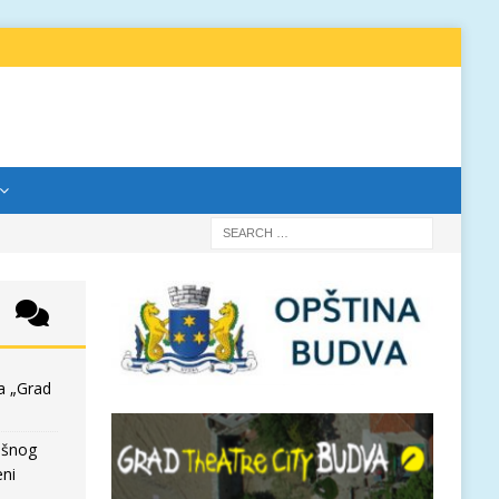
a „Grad
išnog
eni