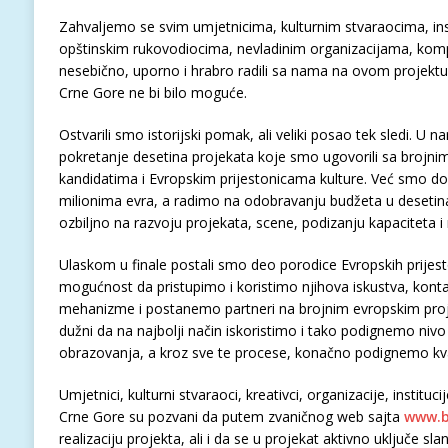
Zahvaljemo se svim umjetnicima, kulturnim stvaraocima, ins
opštinskim rukovodiocima, nevladinim organizacijama, komp
nesebično, uporno i hrabro radili sa nama na ovom projektu
Crne Gore ne bi bilo moguće.
Ostvarili smo istorijski pomak, ali veliki posao tek sledi.
pokretanje desetina projekata koje smo ugovorili sa brojni
kandidatima i Evropskim prijestonicama kulture. Već smo dob
milionima evra, a radimo na odobravanju budžeta u deset
ozbiljno na razvoju projekata, scene, podizanju kapaciteta i
Ulaskom u finale postali smo deo porodice Evropskih prijesto
mogućnost da pristupimo i koristimo njihova iskustva, konta
mehanizme i postanemo partneri na brojnim evropskim proje
dužni da na najbolji način iskoristimo i tako podignemo nivo
obrazovanja, a kroz sve te procese, konačno podignemo kval
Umjetnici, kulturni stvaraoci, kreativci, organizacije, instituc
Crne Gore su pozvani da putem zvaničnog web sajta
www.b
realizaciju projekta, ali i da se u projekat aktivno uključe sla