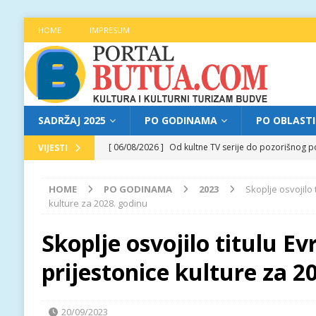
HOME
IMPRESUM
SADRŽAJ 2025
PO GODINAMA
PO OBLAST
[ 06/08/2026 ]
Od kultne TV serije do pozorišnog po
VIJESTI
[ 05/08/2026 ]
Najava programa XL festivala „Grad t
HOME
PO GODINAMA
2023
Skoplje osvojilo 
[ 05/08/2026 ]
Grad, voda, drvo i čovjek: „Equilibr
kulture za 2028. godinu
[ 04/08/2026 ]
Najava programa XL festivala „Grad t
Skoplje osvojilo titulu E
[ 06/08/2026 ]
Najava programa XL festivala „Grad t
prijestonice kulture za 2
20/09/2023