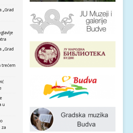
a „Grad
glavlje
tra
a „Grad
a trećem
vić
e
re
a u
io
e za