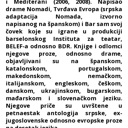
i Mediterani (2006, 2008). Napisao
drame Nomadi, Tvrđava Evropa (srpska
adaptacija Nomada, izvorno
napisanog na španskom) i Bar sam svoj
čovek koje su igrane u produkciji
barselonskog Instituta za teatar,
BELEF-a odnosno BDR. Knjige i odlomci
njegove proze, odnosno drame,
objavljivani su na španskom,
katalonskom, portugalskom,
makedonskom, nemačkom,
italijanskom, engleskom, češkom,
danskom, ukrajinskom, bugarskom,
mađarskom i slovenačkom jeziku.
Njegove priče su uvrštene u
petnaestak antologija srpske, ex-
jugoslovenske odnosno evropske proze
na desetak jezika.