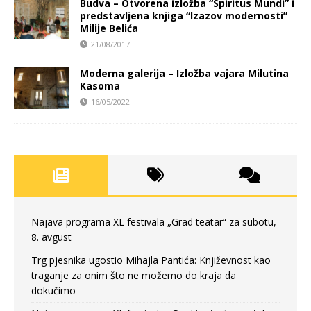
Budva – Otvorena izložba “Spiritus Mundi” i
predstavljena knjiga “Izazov modernosti”
Milije Belića
21/08/2017
Moderna galerija – Izložba vajara Milutina
Kasoma
16/05/2022
Najava programa XL festivala „Grad teatar“ za subotu,
8. avgust
Trg pjesnika ugostio Mihajla Pantića: Književnost kao
traganje za onim što ne možemo do kraja da
dokučimo