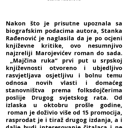
Nakon što je prisutne upoznala sa
biografskim podacima autora, Stanka
Rađenović je naglasila da je po ocjeni
književne kritike, ovo nesumnjivo
najzreliji Marojevićev roman do sada.
„Majčina ruka“ prvi put u srpskoj
književnosti otvoreno i ubjedljivo
rasvjetljava osjetljivu i bolnu temu
odnosa novih vlasti i domaćeg
stanovništva prema folksdojčerima
poslije Drugog svjetskog rata. Od
izlaska u oktobru prošle godine,
roman je doživio više od 15 promocija,
rasprodat je i tiraž drugog izdanja, a i
dalje budi interesovanje čitalaca i ne