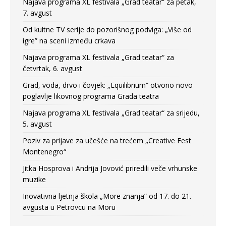
Najava programa XL festivala „Grad teatar“ za petak,
7. avgust
Od kultne TV serije do pozorišnog podviga: „Više od
igre” na sceni između crkava
Najava programa XL festivala „Grad teatar“ za
četvrtak, 6. avgust
Grad, voda, drvo i čovjek: „Equilibrium“ otvorio novo
poglavlje likovnog programa Grada teatra
Najava programa XL festivala „Grad teatar“ za srijedu,
5. avgust
Poziv za prijave za učešće na trećem „Creative Fest
Montenegro“
Jitka Hosprova i Andrija Jovović priredili veče vrhunske
muzike
Inovativna ljetnja škola „More znanja” od 17. do 21.
avgusta u Petrovcu na Moru