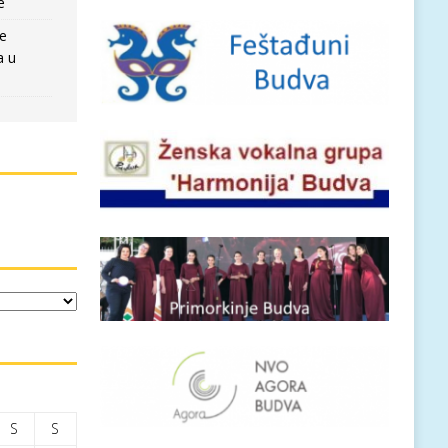
e
re
a u
S
S