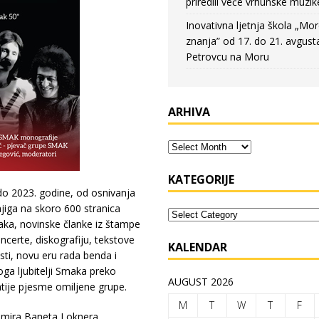
priredili veče vrhunske muzik
Inovativna ljetnja škola „Mo
znanja” od 17. do 21. avgust
Petrovcu na Moru
ARHIVA
KATEGORIJE
do 2023. godine, od osnivanja
jiga na skoro 600 stranica
maka, novinske članke iz štampe
oncerte, diskografiju, tekstove
KALENDAR
ti, novu eru rada benda i
ga ljubitelji Smaka preko
AUGUST 2026
atije pjesme omiljene grupe.
M
T
W
T
F
animira Baneta Loknera