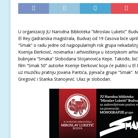
U organizaciji JU Narodna Biblioteka “Miroslav Luketić” Budva
El Rey (Jadranska magistrala, Budva) od 19 časova biće upr
“Smak” o radu jedne od najpopularnijih rok grupa nekadašnje J
Ksenija Đerković, novinarka i arhivistkinja u Istorijskom arh
bubnjara “Smaka” Slobodana Stojanovića Kepe. Takođe, biće
film “Smak 50” autorke Ksenije Đerković koja će publici u El
uz muzičku pratnju Jovana Pantića, pjevača grupe “Smak”. 
Gregović i Stanka Stanojević. Ulaz je slobodan.