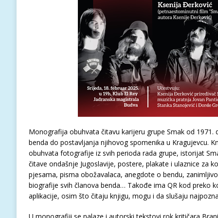
Monografija obuhvata čitavu karijeru grupe Smak od 1971. 
benda do postavljanja njihovog spomenika u Kragujevcu. Kn
obuhvata fotografije iz svih perioda rada grupe, istorijat S
čitave ondašnje Jugoslavije, postere, plakate i ulaznice za k
pjesama, pisma obožavalaca, anegdote o bendu, zanimljivos
biografije svih članova benda… Takođe ima QR kod preko ko
aplikacije, osim što čitaju knjigu, mogu i da slušaju najpozn
U monografiji se nalaze i autorski tekstovi rok kritičara Br