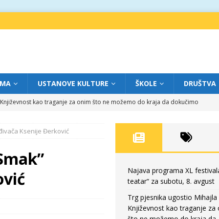
IMA
USTANOVE KULTURE
ŠKOLE
DRUŠTVA
a: Književnost kao traganje za onim što ne možemo do kraja da dokučimo
đivača Ksenije Đerković
eatar“ za petak, 7. avgust
FOKUS
dviga: „Više od igre” na sceni između crkava
FOKUS
“Smak”
eatar“ za četvrtak, 6. avgust
FOKUS
Najava programa XL festival
ović
teatar“ za subotu, 8. avgust
eatar“ za subotu, 8. avgust
FOKUS
Trg pjesnika ugostio Mihajla 
Književnost kao traganje za
što ne možemo do kraja da