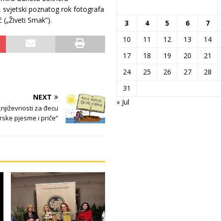
, svjetski poznatog rok fotografa
 („Živeti Smak”).
3
4
5
6
7
10
11
12
13
14
17
18
19
20
21
24
25
26
27
28
31
NEXT
« Jul
književnosti za đecu
ske pjesme i priče”