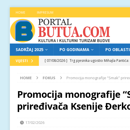
HOME
IMPRESUM
SADRŽAJ 2025
PO GODINAMA
PO OBLAST
[ 07/08/2026 ]
Trg pjesnika ugostio Mihajla Pantić
VIJESTI
FOKUS
HOME
FOKUS
Promocija monografije “Smak” prire
[ 06/08/2026 ]
Najava programa XL festivala „Grad t
[ 06/08/2026 ]
Od kultne TV serije do pozorišnog po
Promocija monografije 
[ 05/08/2026 ]
Najava programa XL festivala „Grad t
priređivača Ksenije Đerk
[ 07/08/2026 ]
Najava programa XL festivala „Grad t
17/02/2026