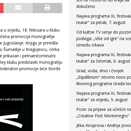
dokučimo
Najava programa XL festival
teatar“ za petak, 7. avgust
 u srijedu, 18. februara u klubu
Od kultne TV serije do pozor
iličena promocija monografije
podviga: „Više od igre” na sc
ugoslavije. Knjigu je priredila
između crkava
ivu Šumadije u Kragujevcu, ćerka
Najava programa XL festival
 prikazan i petnaestominutni
teatar“ za četvrtak, 6. avgust
 Rey klubu predstaviti monografiju
Moderatori promocije biće Đorđe
Grad, voda, drvo i čovjek:
„Equilibrium“ otvorio novo po
likovnog programa Grada tea
Najava programa XL festival
teatar“ za srijedu, 5. avgust
Poziv za prijave za učešće n
„Creative Fest Montenegro“
Jitka Hosprova i Andrija Jovo