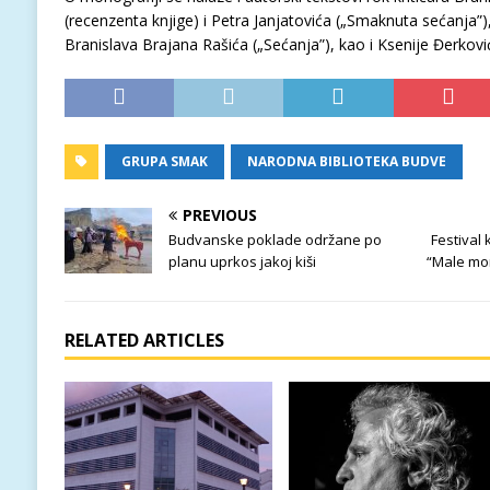
(recenzenta knjige) i Petra Janjatovića („Smaknuta sećanja”)
Branislava Brajana Rašića („Sećanja”), kao i Ksenije Đerković
GRUPA SMAK
NARODNA BIBLIOTEKA BUDVE
PREVIOUS
Budvanske poklade održane po
Festival 
planu uprkos jakoj kiši
“Male mor
RELATED ARTICLES