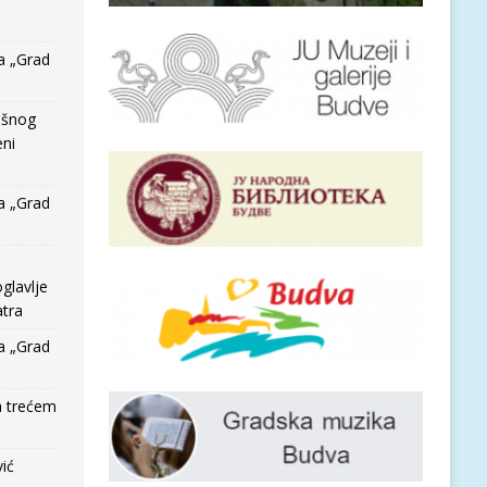
a „Grad
išnog
eni
a „Grad
glavlje
tra
a „Grad
a trećem
vić