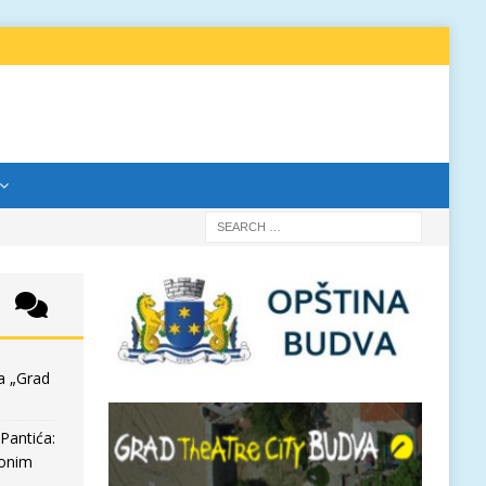
a „Grad
Pantića:
 onim