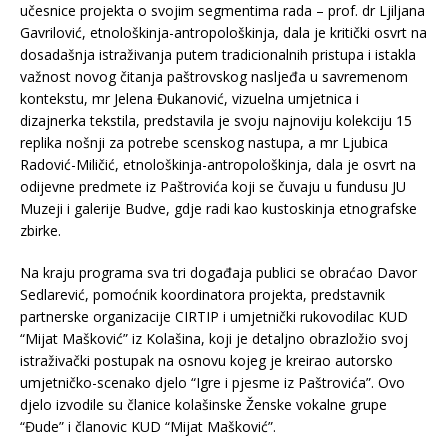
učesnice projekta o svojim segmentima rada – prof. dr Ljiljana
Gavrilović, etnološkinja-antropološkinja, dala je kritički osvrt na
dosadašnja istraživanja putem tradicionalnih pristupa i istakla
važnost novog čitanja paštrovskog nasljeđa u savremenom
kontekstu, mr Jelena Đukanović, vizuelna umjetnica i
dizajnerka tekstila, predstavila je svoju najnoviju kolekciju 15
replika nošnji za potrebe scenskog nastupa, a mr Ljubica
Radović-Miličić, etnološkinja-antropološkinja, dala je osvrt na
odijevne predmete iz Paštrovića koji se čuvaju u fundusu JU
Muzeji i galerije Budve, gdje radi kao kustoskinja etnografske
zbirke.
Na kraju programa sva tri događaja publici se obraćao Davor
Sedlarević, pomoćnik koordinatora projekta, predstavnik
partnerske organizacije CIRTIP i umjetnički rukovodilac KUD
“Mijat Mašković” iz Kolašina, koji je detaljno obrazložio svoj
istraživački postupak na osnovu kojeg je kreirao autorsko
umjetničko-scenako djelo “Igre i pjesme iz Paštrovića”. Ovo
djelo izvodile su članice kolašinske Ženske vokalne grupe
“Đude” i članovic KUD “Mijat Mašković”.