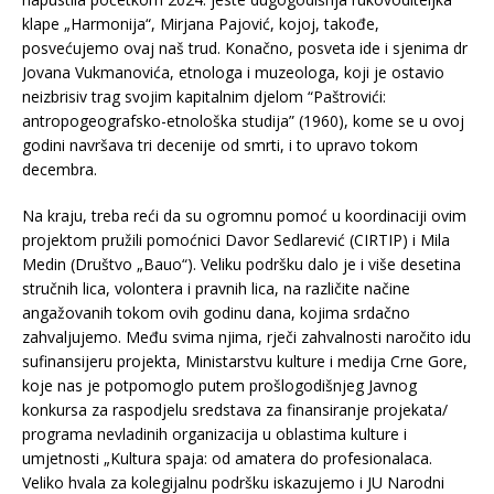
klape „Harmonija“, Mirjana Pajović, kojoj, takođe,
posvećujemo ovaj naš trud. Konačno, posveta ide i sjenima dr
Jovana Vukmanovića, etnologa i muzeologa, koji je ostavio
neizbrisiv trag svojim kapitalnim djelom “Paštrovići:
antropogeografsko-etnološka studija” (1960), kome se u ovoj
godini navršava tri decenije od smrti, i to upravo tokom
decembra.
Na kraju, treba reći da su ogromnu pomoć u koordinaciji ovim
projektom pružili pomoćnici Davor Sedlarević (CIRTIP) i Mila
Medin (Društvo „Bauo“). Veliku podršku dalo je i više desetina
stručnih lica, volontera i pravnih lica, na različite načine
angažovanih tokom ovih godinu dana, kojima srdačno
zahvaljujemo. Među svima njima, rječi zahvalnosti naročito idu
sufinansijeru projekta, Ministarstvu kulture i medija Crne Gore,
koje nas je potpomoglo putem prošlogodišnjeg Javnog
konkursa za raspodjelu sredstava za finansiranje projekata/
programa nevladinih organizacija u oblastima kulture i
umjetnosti „Kultura spaja: od amatera do profesionalaca.
Veliko hvala za kolegijalnu podršku iskazujemo i JU Narodni