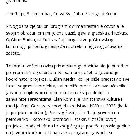
grad Budva
– neđelja, 8. decembar, Crkva Sv. Duha, Stari grad Kotor
Prvog dana cjelokupni program ovr manifestacije otvorila je
svojim obraćanjem mr Jelena Lazić, glavna gradska arhitektica
Opštine Budva, ističući značaj i bogatstvo paštrovskog
kulturnog i prirodnog nasljeđa i potrebu njegovog očuvanja i
zaštite.
Tokom tri večeri u ovim primorskim gradovima bio je priređen
program sličnog sadržaja. Na samom početku govorio je
koordinator projekta, Dušan Medin, koji je bliže predstavio sve
faze i segmente projekta, zatim bliže predstavio sve učesnike i
govorio o njihovom doprinosu, te na kraju i dodijelio
zahvalnice saradnicima. Član Komisije Ministarstva kulture i
medija Crne Gore za raspodjelu sredstava NVO za 2023. (kada
je projekat podržan), Predrag Šušić, takođe je govorio na
petrovačkoj i kotorskoj promociji, istakavši značaj ovog
projekta i podsjetivši na to zbog čega je podržan prošle godine
na Javnom konkursu. U nastavku programa govorile su