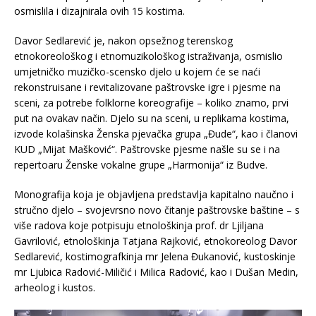
osmislila i dizajnirala ovih 15 kostima.
Davor Sedlarević je, nakon opsežnog terenskog
etnokoreološkog i etnomuzikološkog istraživanja, osmislio
umjetničko muzičko-scensko djelo u kojem će se naći
rekonstruisane i revitalizovane paštrovske igre i pjesme na
sceni, za potrebe folklorne koreografije – koliko znamo, prvi
put na ovakav način. Djelo su na sceni, u replikama kostima,
izvode kolašinska Ženska pjevačka grupa „Đude“, kao i članovi
KUD „Mijat Mašković“. Paštrovske pjesme našle su se i na
repertoaru Ženske vokalne grupe „Harmonija“ iz Budve.
Monografija koja je objavljena predstavlja kapitalno naučno i
stručno djelo – svojevrsno novo čitanje paštrovske baštine – s
više radova koje potpisuju etnološkinja prof. dr Ljiljana
Gavrilović, etnološkinja Tatjana Rajković, etnokoreolog Davor
Sedlarević, kostimografkinja mr Jelena Đukanović, kustoskinje
mr Ljubica Radović-Miličić i Milica Radović, kao i Dušan Medin,
arheolog i kustos.