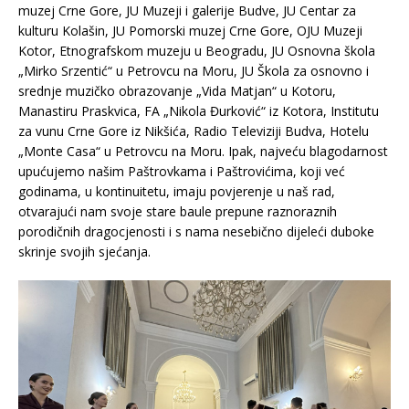
muzej Crne Gore, JU Muzeji i galerije Budve, JU Centar za
kulturu Kolašin, JU Pomorski muzej Crne Gore, OJU Muzeji
Kotor, Etnografskom muzeju u Beogradu, JU Osnovna škola
„Mirko Srzentić“ u Petrovcu na Moru, JU Škola za osnovno i
srednje muzičko obrazovanje „Vida Matjan“ u Kotoru,
Manastiru Praskvica, FA „Nikola Đurković“ iz Kotora, Institutu
za vunu Crne Gore iz Nikšića, Radio Televiziji Budva, Hotelu
„Monte Casa“ u Petrovcu na Moru. Ipak, najveću blagodarnost
upućujemo našim Paštrovkama i Paštrovićima, koji već
godinama, u kontinuitetu, imaju povjerenje u naš rad,
otvarajući nam svoje stare baule prepune raznoraznih
porodičnih dragocjenosti i s nama nesebično dijeleći duboke
skrinje svojih sjećanja.