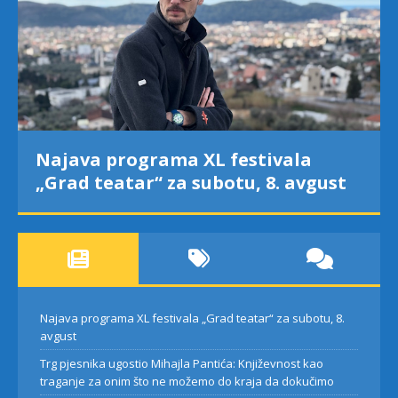
java programa XL festivala
Trg pj
rad teatar“ za subotu, 8. avgust
Pantić
za on
dokuč
Najava programa XL festivala „Grad teatar“ za subotu, 8.
avgust
Trg pjesnika ugostio Mihajla Pantića: Književnost kao
traganje za onim što ne možemo do kraja da dokučimo