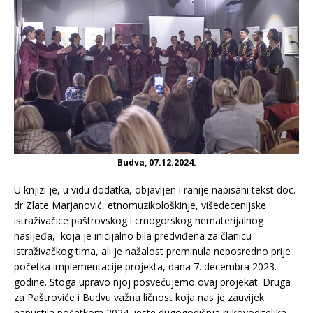
Budva, 07.12.2024.
U knjizi je, u vidu dodatka, objavljen i ranije napisani tekst doc.
dr Zlate Marjanović, etnomuzikološkinje, višedecenijske
istraživačice paštrovskog i crnogorskog nematerijalnog
nasljeđa, koja je inicijalno bila predviđena za članicu
istraživačkog tima, ali je nažalost preminula neposredno prije
početka implementacije projekta, dana 7. decembra 2023.
godine. Stoga upravo njoj posvećujemo ovaj projekat. Druga
za Paštroviće i Budvu važna ličnost koja nas je zauvijek
napustila početkom 2024. jeste dugogodišnja rukovoditeljka