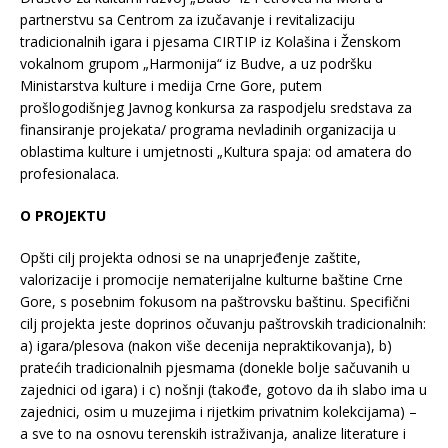
partnerstvu sa Centrom za izučavanje i revitalizaciju
tradicionalnih igara i pjesama CIRTIP iz Kolašina i Ženskom
vokalnom grupom „Harmonija“ iz Budve, a uz podršku
Ministarstva kulture i medija Crne Gore, putem
prošlogodišnjeg Javnog konkursa za raspodjelu sredstava za
finansiranje projekata/ programa nevladinih organizacija u
oblastima kulture i umjetnosti „Kultura spaja: od amatera do
profesionalaca.
O PROJEKTU
Opšti cilj projekta odnosi se na unaprjeđenje zaštite,
valorizacije i promocije nematerijalne kulturne baštine Crne
Gore, s posebnim fokusom na paštrovsku baštinu. Specifični
cilj projekta jeste doprinos očuvanju paštrovskih tradicionalnih:
a) igara/plesova (nakon više decenija nepraktikovanja), b)
pratećih tradicionalnih pjesmama (donekle bolje sačuvanih u
zajednici od igara) i c) nošnji (takođe, gotovo da ih slabo ima u
zajednici, osim u muzejima i rijetkim privatnim kolekcijama) –
a sve to na osnovu terenskih istraživanja, analize literature i