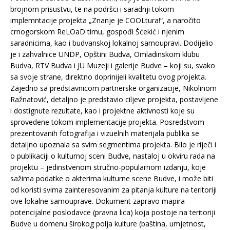
brojnom prisustvu, te na podršci i saradnji tokom
implemntacije projekta „Znanje je COOLtura!“, a naročito
crnogorskom ReLOaD timu, gospođi Šćekić i njenim
saradnicima, kao i budvanskoj lokalnoj samoupravi. Dodijelio
je i zahvalnice UNDP, Opštini Budva, Omladinskom klubu
Budva, RTV Budva i JU Muzeji i galerije Budve – koji su, svako
sa svoje strane, direktno doprinijeli kvalitetu ovog projekta.
Zajedno sa predstavnicom partnerske organizacije, Nikolinom
Ražnatović, detaljno je predstavio ciljeve projekta, postavljene
i dostignute rezultate, kao i projektne aktivnosti koje su
sprovedene tokom implementacije projekta. Posredstvom
prezentovanih fotografija i vizuelnih materijala publika se
detaljno upoznala sa svim segmentima projekta. Bilo je riječi i
o publikaciji o kulturnoj sceni Budve, nastaloj u okviru rada na
projektu – jedinstvenom stručno-popularnom izdanju, koje
sažima podatke o akterima kulturne scene Budve, i može biti
od koristi svima zainteresovanim za pitanja kulture na teritoriji
ove lokalne samouprave. Dokument zapravo mapira
potencijalne poslodavce (pravna lica) koja postoje na teritoriji
Budve u domenu širokog polja kulture (baština, umjetnost,