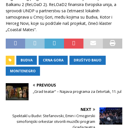
Balkanu 2 (ReLOaD 2). ReLOaD2 finansira Evropska unija, a
sprovodi UNDP u partnerstvu sa četrnaest lokalnih
samouprava u Crnoj Gori, među kojima su Budva, Kotor i
Herceg Novi, koje su podržale naš projekat, čineći klaster
„Coastal Mates“.
BUDVA
CRNA GORA
DRUŠTVO BAUO
MONTENEGRO
PREVIOUS
„Grad teatar“ – Najava programa za četvrtak, 11. jul
NEXT
Spektakl u Budvi: Stefanovski, Emin i Crnogorski
simofonijski orkestar otvorili muzički program
Grada teatra