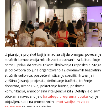
U pitanju je projekat koji je imao za cilj da omogući povećanje
stručnih kompetencija mladih zainteresovanih za kulturu, koje
nemaju priliku da steknu tokom školovanja i zaposlenja. Stoga
je od oktobra do juna organizovano 12 dvodnevnih besplatnih
stručnih radionica, posvećenih sticanju specifičnih znanja i
vještina (pisanje projekata, definisanje budžeta, traženje
donatora, izrada CV-a, pokretanje biznisa, poslovna
komunikacija, emocionalna inteligencija itd.). Detaljnije o svim
obukama navedeno je u
katalogu programa obuka
koji je
objavljen, kao i na promotivnim i
motivacijskim video
snimcima
sa svake od obuka.