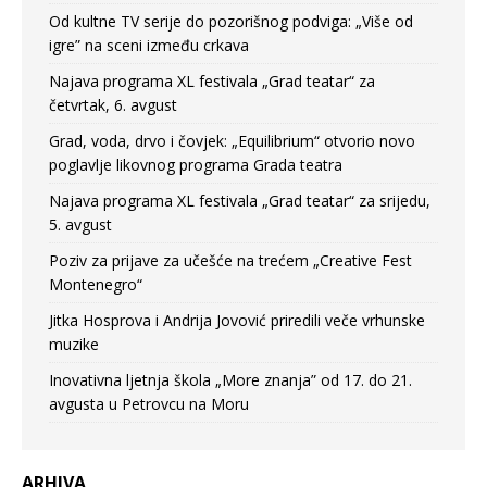
Od kultne TV serije do pozorišnog podviga: „Više od
igre” na sceni između crkava
Najava programa XL festivala „Grad teatar“ za
četvrtak, 6. avgust
Grad, voda, drvo i čovjek: „Equilibrium“ otvorio novo
poglavlje likovnog programa Grada teatra
Najava programa XL festivala „Grad teatar“ za srijedu,
5. avgust
Poziv za prijave za učešće na trećem „Creative Fest
Montenegro“
Jitka Hosprova i Andrija Jovović priredili veče vrhunske
muzike
Inovativna ljetnja škola „More znanja” od 17. do 21.
avgusta u Petrovcu na Moru
ARHIVA