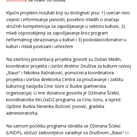
Ključni projektni rezultati koji su dostignuti jesu: 1) uvećan nivo
svijesti i informisanja javnosti, posebno mladih o značaju
stručnih kompetencija za zapošljavanje u sektoru kulture, 2)
mladi osposobljeniji za zapošljavanje kroz program
neformalnog obrazovanja u kulturi i 3) poslodavci/donatori u
kulturi i mladi povezani i umreženi
Na završnoj prezentaciji projekta govorili su Dušan Medin,
koordinator projekta i izvršni direktor Društva za kulturni razvoj
„Bauo“ i Nikolina Ražnatović, pomoćnica koordinatora
projekta i izvršna direktorka Centra za proučavanje i zaštitu
kulturnog nasljeđa Crne Gore iz Budve (partnerska
organizacija). U ime donatora govorila je Dženana Šćekić,
koordinatorka ReLOaD2 programa za Crnu Goru, a ispred
Opštine Budva Nevenka Božović Jovović, gradska
administratorka.
Na samom početku programa obratila se Dženana Šćekić
(UNDP), ističući zadovoljstvo saradnje sa Društvom „Bauo“ i i