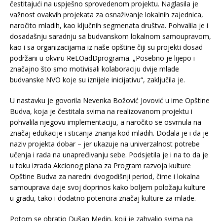
čestitajući na uspješno sprovedenom projektu. Naglasila je
važnost ovakvih projekata za osnaživanje lokalnih zajednica,
naročito mladih, kao ključnih segmenata društva. Pohvalila je i
dosadašnju saradnju sa budvanskom lokalnom samoupravom,
kao i sa organizacijama iz naše opštine čiji su projekti dosad
podržani u okviru ReLOadDprograma. „Posebno je lijepo i
značajno što smo motivisali kolaboraciju dvije mlade
budvanske NVO koje su iznijele inicijativu“, zaključila je.
U nastavku je govorila Nevenka Božović Jovović u ime Opštine
Budva, koja je čestitala svima na realizovanom projektu i
pohvalila njegovu implementaciju, a naročito se osvrnula na
značaj edukacije i sticanja znanja kod mladih. Dodala je i da je
naziv projekta dobar – jer ukazuje na univerzalnost potrebe
učenja i rada na unapređivanju sebe. Podsjetila je i na to da je
u toku izrada Akcionog plana za Program razvoja kulture
Opštine Budva za naredni dvogodišnji period, čime i lokalna
samouprava daje svoj doprinos kako boljem položaju kulture
u gradu, tako i dodatno potencira značaj kulture za mlade.
Potom se obratio Dušan Medin, koji je zahvalio svima na