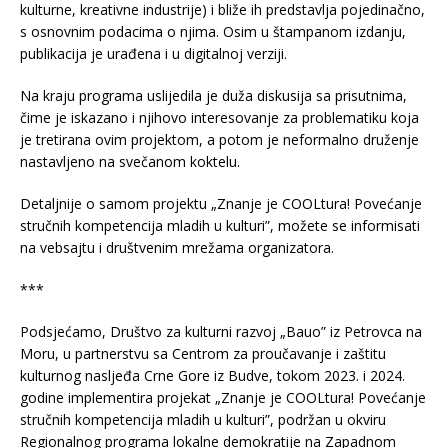
kulturne, kreativne industrije) i bliže ih predstavlja pojedinačno,
s osnovnim podacima o njima. Osim u štampanom izdanju,
publikacija je urađena i u digitalnoj verziji.
Na kraju programa uslijedila je duža diskusija sa prisutnima,
čime je iskazano i njihovo interesovanje za problematiku koja
je tretirana ovim projektom, a potom je neformalno druženje
nastavljeno na svečanom koktelu.
Detaljnije o samom projektu „Znanje je COOLtura! Povećanje
stručnih kompetencija mladih u kulturi”, možete se informisati
na vebsajtu i društvenim mrežama organizatora.
***
Podsjećamo, Društvo za kulturni razvoj „Bauo” iz Petrovca na
Moru, u partnerstvu sa Centrom za proučavanje i zaštitu
kulturnog nasljeđa Crne Gore iz Budve, tokom 2023. i 2024.
godine implementira projekat „Znanje je COOLtura! Povećanje
stručnih kompetencija mladih u kulturi”, podržan u okviru
Regionalnog programa lokalne demokratije na Zapadnom