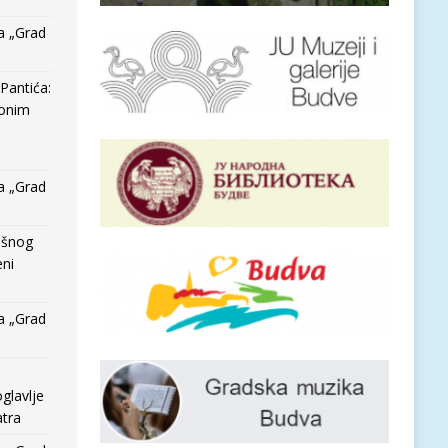
a „Grad
Pantića:
 onim
a „Grad
išnog
eni
a „Grad
glavlje
tra