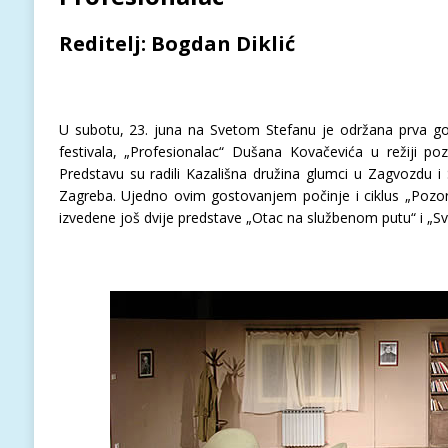
Reditelj: Bogdan Diklić
U subotu, 23. juna na Svetom Stefanu je održana prva g
festivala, „Profesionalac“ Dušana Kovačevića u režiji p
Predstavu su radili Kazališna družina glumci u Zagvozdu i 
Zagreba. Ujedno ovim gostovanjem počinje i ciklus „Pozoriš
izvedene još dvije predstave „Otac na službenom putu“ i „Sv