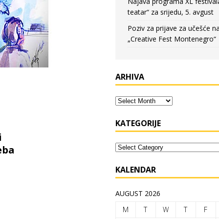
Najava programa XL festival
teatar“ za srijedu, 5. avgust
Poziv za prijave za učešće n
„Creative Fest Montenegro“
ARHIVA
KATEGORIJE
i
eba
KALENDAR
AUGUST 2026
M
T
W
T
F