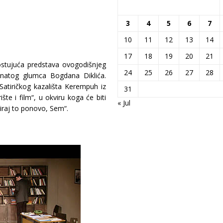
3
4
5
6
7
10
11
12
13
14
17
18
19
20
21
ostujuća predstava ovogodišnjeg
24
25
26
27
28
oznatog glumca Bogdana Diklića.
Satiričkog kazališta Kerempuh iz
31
te i film“, u okviru koga će biti
« Jul
iraj to ponovo, Sem“.