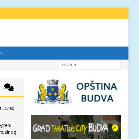
a „Grad
ogren:
rtuelnog