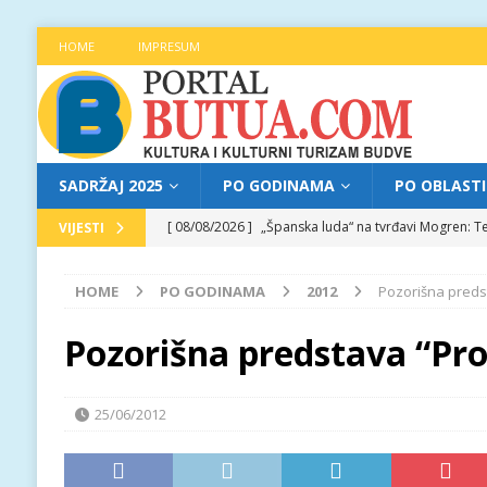
HOME
IMPRESUM
SADRŽAJ 2025
PO GODINAMA
PO OBLAST
[ 08/08/2026 ]
„Španska luda“ na tvrđavi Mogren: Te
VIJESTI
[ 07/08/2026 ]
Najava programa XL festivala „Grad t
HOME
PO GODINAMA
2012
Pozorišna preds
[ 07/08/2026 ]
Trg pjesnika ugostio Mihajla Pantić
FOKUS
Pozorišna predstava “Pro
[ 06/08/2026 ]
Najava programa XL festivala „Grad t
[ 08/08/2026 ]
Najava programa XL festivala „Grad t
25/06/2012