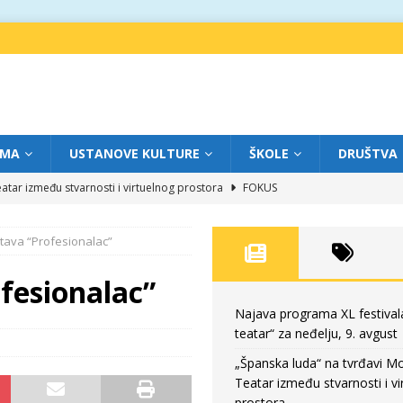
IMA
USTANOVE KULTURE
ŠKOLE
DRUŠTVA
atar između stvarnosti i virtuelnog prostora
FOKUS
eatar“ za subotu, 8. avgust
FOKUS
tava “Profesionalac”
a: Književnost kao traganje za onim što ne možemo do kraja da dokučimo
fesionalac”
eatar“ za petak, 7. avgust
FOKUS
Najava programa XL festival
teatar“ za neđelju, 9. avgust
eatar“ za neđelju, 9. avgust
FOKUS
„Španska luda“ na tvrđavi M
Teatar između stvarnosti i vi
prostora