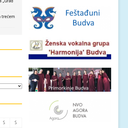
a „Grad
a trećem
S
S