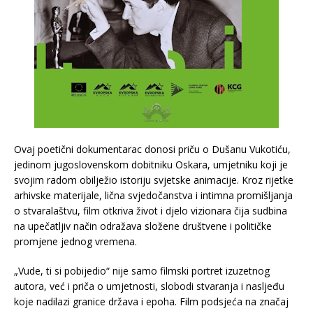
Ovaj poetični dokumentarac donosi priču o Dušanu Vukotiću,
jedinom jugoslovenskom dobitniku Oskara, umjetniku koji je
svojim radom obilježio istoriju svjetske animacije. Kroz rijetke
arhivske materijale, lična svjedočanstva i intimna promišljanja
o stvaralaštvu, film otkriva život i djelo vizionara čija sudbina
na upečatljiv način odražava složene društvene i političke
promjene jednog vremena.
„Vude, ti si pobijedio“ nije samo filmski portret izuzetnog
autora, već i priča o umjetnosti, slobodi stvaranja i nasljeđu
koje nadilazi granice država i epoha. Film podsjeća na značaj