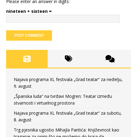
Please enter an answer in digits:
nineteen + sixteen =
Najava programa XL festivala „Grad teatar“ za neđelju,
9. avgust
„Španska luda“ na tvrđavi Mogren: Teatar između
stvarnosti i virtuelnog prostora
Najava programa XL festivala „Grad teatar“ za subotu,
8. avgust
Trg pjesnika ugostio Mihajla Pantića: Književnost kao
traganje za onim što ne možemo do kraja da