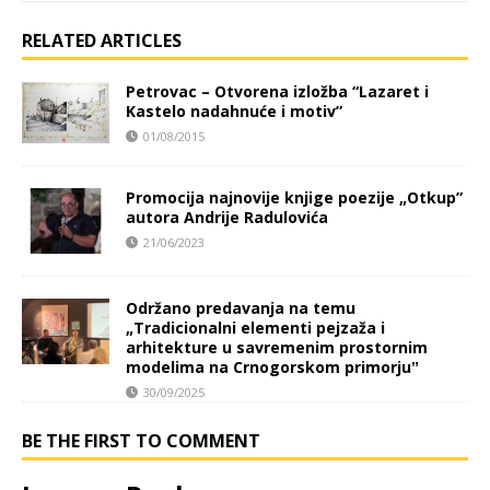
RELATED ARTICLES
Petrovac – Otvorena izložba “Lazaret i
Kastelo nadahnuće i motiv”
01/08/2015
Promocija najnovije knjige poezije „Otkup”
autora Andrije Radulovića
21/06/2023
Održano predavanja na temu
„Tradicionalni elementi pejzaža i
arhitekture u savremenim prostornim
modelima na Crnogorskom primorjuˮ
30/09/2025
BE THE FIRST TO COMMENT