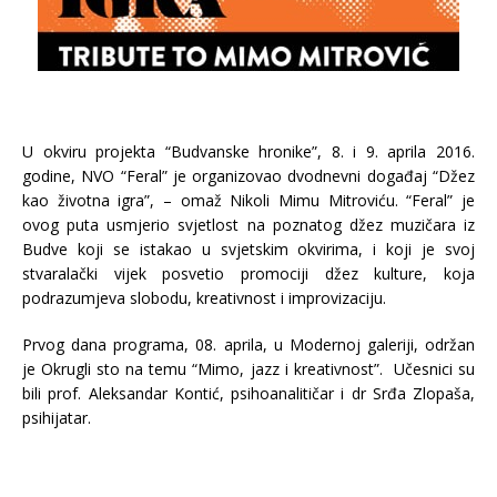
U okviru projekta “Budvanske hronike”, 8. i 9. aprila 2016.
godine, NVO “Feral” je organizovao dvodnevni događaj “Džez
kao životna igra”, – omaž Nikoli Mimu Mitroviću. “Feral” je
ovog puta usmjerio svjetlost na poznatog džez muzičara iz
Budve koji se istakao u svjetskim okvirima, i koji je svoj
stvaralački vijek posvetio promociji džez kulture, koja
podrazumjeva slobodu, kreativnost i improvizaciju.
Prvog dana programa, 08. aprila, u Modernoj galeriji, održan
je Okrugli sto na temu “Mimo, jazz i kreativnost”. Učesnici su
bili prof. Aleksandar Kontić, psihoanalitičar i dr Srđa Zlopaša,
psihijatar.