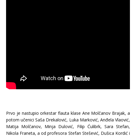
Prvo je nastupio orkestar flauta klase Ane Molčanov Brajak, a
potom učenici Saša Drekalović, Luka Marković, Anđela Vlaović,
Matija Molčanov, Minja Dulović, Filip Ćulibrk, Sara Stefan,
Nikola Franeta, a od profesora Stefan Stešević, Dušica Kordić i