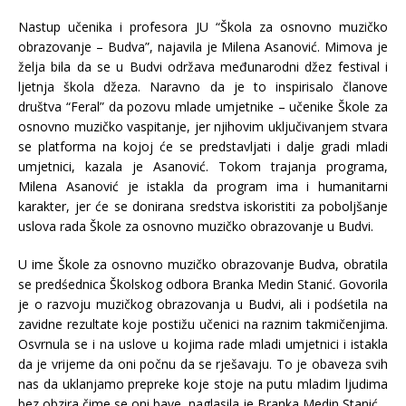
Nastup učenika i profesora JU “Škola za osnovno muzičko
obrazovanje – Budva”, najavila je Milena Asanović. Mimova je
želja bila da se u Budvi održava međunarodni džez festival i
ljetnja škola džeza. Naravno da je to inspirisalo članove
društva “Feral” da pozovu mlade umjetnike – učenike Škole za
osnovno muzičko vaspitanje, jer njihovim uključivanjem stvara
se platforma na kojoj će se predstavljati i dalje gradi mladi
umjetnici, kazala je Asanović. Tokom trajanja programa,
Milena Asanović je istakla da program ima i humanitarni
karakter, jer će se donirana sredstva iskoristiti za poboljšanje
uslova rada Škole za osnovno muzičko obrazovanje u Budvi.
U ime Škole za osnovno muzičko obrazovanje Budva, obratila
se predśednica Školskog odbora Branka Medin Stanić. Govorila
je o razvoju muzičkog obrazovanja u Budvi, ali i podśetila na
zavidne rezultate koje postižu učenici na raznim takmičenjima.
Osvrnula se i na uslove u kojima rade mladi umjetnici i istakla
da je vrijeme da oni počnu da se rješavaju. To je obaveza svih
nas da uklanjamo prepreke koje stoje na putu mladim ljudima
bez obzira čime se oni bave, naglasila je Branka Medin Stanić.