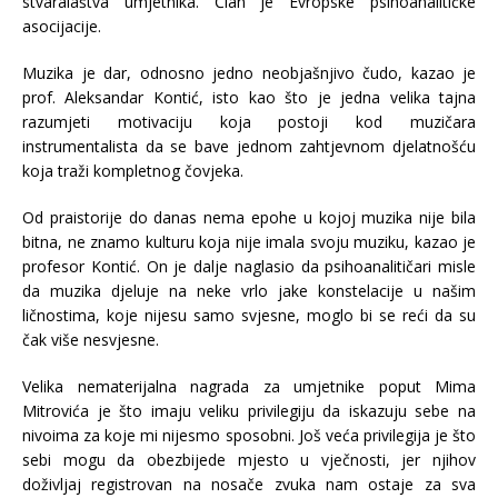
stvaralaštva umjetnika. Član je Evropske psihoanalitičke
asocijacije.
Muzika je dar, odnosno jedno neobjašnjivo čudo, kazao je
prof. Aleksandar Kontić, isto kao što je jedna velika tajna
razumjeti motivaciju koja postoji kod muzičara
instrumentalista da se bave jednom zahtjevnom djelatnošću
koja traži kompletnog čovjeka.
Od praistorije do danas nema epohe u kojoj muzika nije bila
bitna, ne znamo kulturu koja nije imala svoju muziku, kazao je
profesor Kontić. On je dalje naglasio da psihoanalitičari misle
da muzika djeluje na neke vrlo jake konstelacije u našim
ličnostima, koje nijesu samo svjesne, moglo bi se reći da su
čak više nesvjesne.
Velika nematerijalna nagrada za umjetnike poput Mima
Mitrovića je što imaju veliku privilegiju da iskazuju sebe na
nivoima za koje mi nijesmo sposobni. Još veća privilegija je što
sebi mogu da obezbijede mjesto u vječnosti, jer njihov
doživljaj registrovan na nosače zvuka nam ostaje za sva