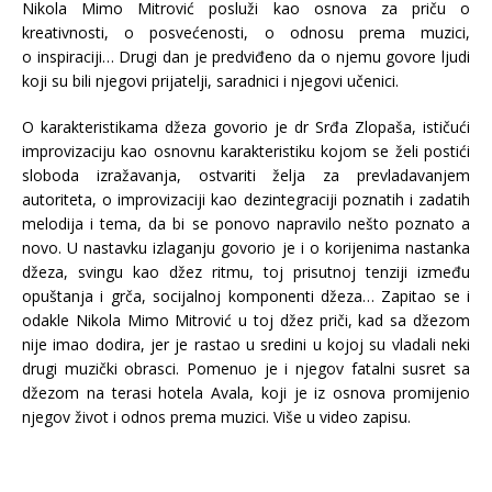
Nikola Mimo Mitrović posluži kao osnova za priču o
kreativnosti, o posvećenosti, o odnosu prema muzici,
o inspiraciji… Drugi dan je predviđeno da o njemu govore ljudi
koji su bili njegovi prijatelji, saradnici i njegovi učenici.
O karakteristikama džeza govorio je dr Srđa Zlopaša, ističući
improvizaciju kao osnovnu karakteristiku kojom se želi postići
sloboda izražavanja, ostvariti želja za prevladavanjem
autoriteta, o improvizaciji kao dezintegraciji poznatih i zadatih
melodija i tema, da bi se ponovo napravilo nešto poznato a
novo. U nastavku izlaganju govorio je i o korijenima nastanka
džeza, svingu kao džez ritmu, toj prisutnoj tenziji između
opuštanja i grča, socijalnoj komponenti džeza… Zapitao se i
odakle Nikola Mimo Mitrović u toj džez priči, kad sa džezom
nije imao dodira, jer je rastao u sredini u kojoj su vladali neki
drugi muzički obrasci. Pomenuo je i njegov fatalni susret sa
džezom na terasi hotela Avala, koji je iz osnova promijenio
njegov život i odnos prema muzici. Više u video zapisu.