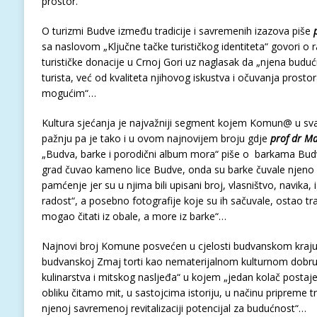
prostor.
O turizmi Budve između tradicije i savremenih izazova piše
sa naslovom „Ključne tačke turističkog identiteta“ govori o
turističke donacije u Crnoj Gori uz naglasak da „njena budu
turista, već od kvaliteta njihovog iskustva i očuvanja prostora
mogućim“…
Kultura sjećanja je najvažniji segment kojem Komun@ u 
pažnju pa je tako i u ovom najnovijem broju gdje
prof dr Ma
„Budva, barke i porodični album mora“ piše o barkama Budv
grad čuvao kameno lice Budve, onda su barke čuvale njeno p
pamćenje jer su u njima bili upisani broj, vlasništvo, navika, 
radost“, a posebno fotografije koje su ih sačuvale, ostao 
mogao čitati iz obale, a more iz barke“…
Najnovi broj Komune posvećen u cjelosti budvanskom kraju 
budvanskoj Zmaj torti kao nematerijalnom kulturnom dob
kulinarstva i mitskog nasljeđa“ u kojem „jedan kolač postaje 
obliku čitamo mit, u sastojcima istoriju, u načinu pripreme 
njenoj savremenoj revitalizaciji potencijal za budućnost“…