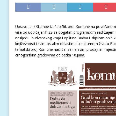
Upravo je iz štampe izašao 56. broj Komune na povećanom 
više od uobičajenih 28 sa bogatim programskim sadržajem
nasljeđu budvanskog kraja i opštine Budva i dijelom onih koj
književnosti i svim ostalim oblastima u kulturnom životu B
tematski broj Komune naći će se na svim prodajnim mjesti
crnogorskim gradovima od petka 10.juna.