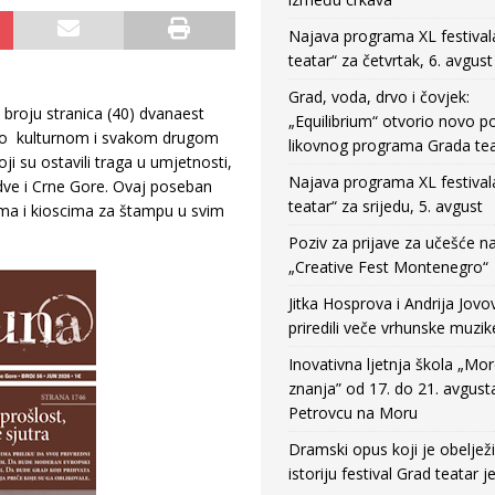
Najava programa XL festival
teatar“ za četvrtak, 6. avgust
Grad, voda, drvo i čovjek:
broju stranica (40) dvanaest
„Equilibrium“ otvorio novo po
 o kulturnom i svakom drugom
likovnog programa Grada tea
i su ostavili traga u umjetnosti,
Najava programa XL festival
udve i Crne Gore. Ovaj poseban
teatar“ za srijedu, 5. avgust
ma i kioscima za štampu u svim
Poziv za prijave za učešće n
„Creative Fest Montenegro“
Jitka Hosprova i Andrija Jovo
priredili veče vrhunske muzik
Inovativna ljetnja škola „Mo
znanja” od 17. do 21. avgust
Petrovcu na Moru
Dramski opus koji je obeljež
istoriju festival Grad teatar j