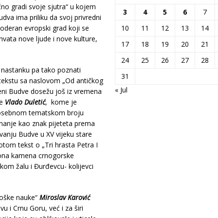
no gradi svoje sjutra“ u kojem
3
4
5
6
7
dva ima priliku da svoj privredni
oderan evropski grad koji se
10
11
12
13
14
hvata nove ljude i nove kulture,
17
18
19
20
21
24
25
26
27
28
m nastanku pa tako poznati
31
tekstu sa naslovom „Od antičkog
« Jul
jeni Budve dosežu još iz vremena
ne
Vlado Duletić
, kome je
 posebnom tematskom broju
znanje kao znak pijeteta prema
vanju Budve u XV vijeku stare
tom tekst o „Tri hrasta Petra I
gaona kamena crnogorske
kom žalu i Đurđevcu- kolijevci
loške nauke“
Miroslav Karović
u i Crnu Goru, već i za širi