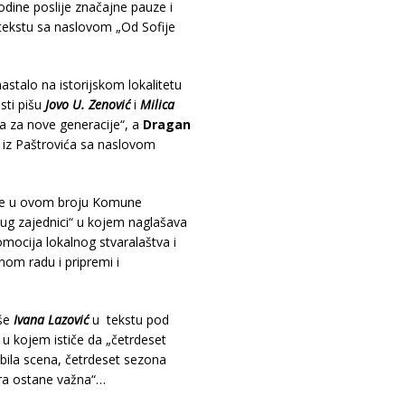
odine poslije značajne pauze i
tekstu sa naslovom „Od Sofije
talo na istorijskom lokalitetu
sti pišu
Jovo U. Zenović
i
Milica
a za nove generacije“, a
Dragan
i iz Paštrovića sa naslovom
piše u ovom broju Komune
ug zajednici“ u kojem naglašava
omocija lokalnog stvaralaštva i
nom radu i pripremi i
iše
Ivana Lazović
u tekstu pod
u kojem ističe da „četrdeset
 bila scena, četrdeset sezona
ura ostane važna“…