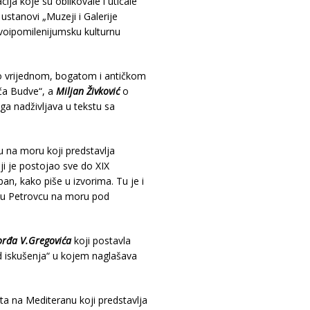
cija koje su oblikovale i uticale
j ustanovi „Muzeji i Galerije
voipomilenijumsku kulturnu
 vrijednom, bogatom i antičkom
ča Budve“, a
Miljan Živković
o
ga nadživljava u tekstu sa
u na moru koji predstavlja
ji je postojao sve do XIX
ban, kako piše u izvorima. Tu je i
i u Petrovcu na moru pod
rđa V.Gregovića
koji postavla
d iskušenja“ u kojem naglašava
ta na Mediteranu koji predstavlja