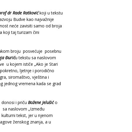
prof dr Rade Ratković
koji u tekstu
 razvoju Budve kao najvažnije
ćnost neće zavisiti samo od broja
 koji taj turizam čini
svakom broju posvećuje posebnu
ja Đurić
u tekstu sa naslovom
e u kojem ističe „Ako je Stari
okretno, ljetnje i porodično
igra, siromaštvo, vještina i
trag jednog vremena kada se grad
donosi i priču
Božene Jelušić
o
ru sa naslovom „Između
kulturni tekst, jer u njenom
tragove ženskog znanja, a u