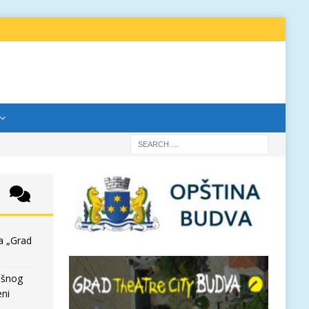
a „Grad
išnog
eni