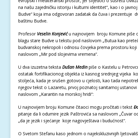
evropski i mediteranski prostor, jer svjedoči o susretu civiliza
na našu zajedničku istoriju i kulturni identitet“, kao i o javno
Budve“ koja ima odgovoran zadatak da čuva i prezentuje d
baštinu Budve.
Profesor
Veselin Konjević
u najnovijem broju Komune piše o
blagu stare Budve u tekstu pod naslovom „Butua kao prete
budvanskoj nekropoli i odnosu čovjeka prema prostoru koji 
naslovom „Mir pod slojevima vremena“.
U dva izuzetna teksta
Dušan Medin
piše o Kastelu u Petrovc
ostatak fortifikacionog objekta iz kasnog srednjeg vijeka ko
stoljeća, kada je srušen gotovo u cjelosti, kao tada nepotre
njegov tekst o Lazaretu, prvoj poznatoj sanitarnoj ustanov
naslovom „Karantin na morskoj hridi“:
U najnovijem broju Komune čitaoci mogu pročitati i tekst
Đo
pitanje da li odumire jezik Paštrovića sa naslovom „Čuvar o
„da je jezik i sjećanje koje nagovještava i budućnost“.
O Svetom Stefanu kaso jednom o najekskluzivnijih ljetovališ