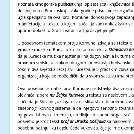
Poznata crnogorska publicistkinja, spisateljica i književnica
B
decenijama u Francuskoj svake godine prisustvuje događanj
ugla specijalno za ovaj broj Komune donosi svoja zapažanja 
manifetacije u tekstu u kojem ističe „Ja sam dokaz kako se 
uporno dolaziti u Grad Teatar- radi prosvjetljenja!“
U posebnom tematskom broju Komune izdvaja se i tekst o v
gradske muzike u Budvi u kojem autori teksta
Stanislava Ra
da je „Gradska muzika najstarija i najdugovječnija kulturna 
pravnom smislu, u svakom drugom predstavlja budvansku ins
tokom dva svjetska rata) živi i učestvuje u gradskim zbivanji
organizaciju koja se može dičiti da u svom sastavu ima pre
Ovaj poseban tematski broj Komune predstavlja dva značaj
Slovinića iz pera
mr Željka Rutovića
u tekstu sa naslovom „Rar
ističe da je Slovinić „uzdigao svoje slikarstvo do poeme za
zasebnog likovnog sistema, a da njegovo seriozno stvaralašt
njegovu duhovnu dimenziju, erudiciju i misaonu bogastvo“
posvetio je kroz tekst
prof dr Draška Došljaka
sa naslovom „D
posebnu pažnju liku i djelu Čeda Vukovića, čije je ime ukori