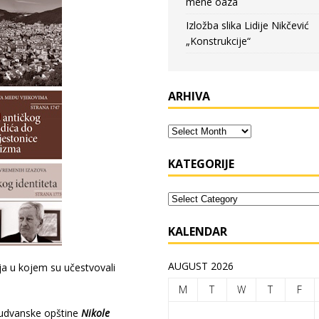
mene oaza
Izložba slika Lidije Nikčević
„Konstrukcije“
ARHIVA
KATEGORIJE
KALENDAR
AUGUST 2026
a u kojem su učestvovali
M
T
W
T
F
budvanske opštine
Nikole