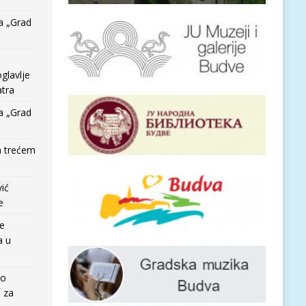
a „Grad
glavlje
tra
a „Grad
a trećem
vić
e
re
a u
io
e za