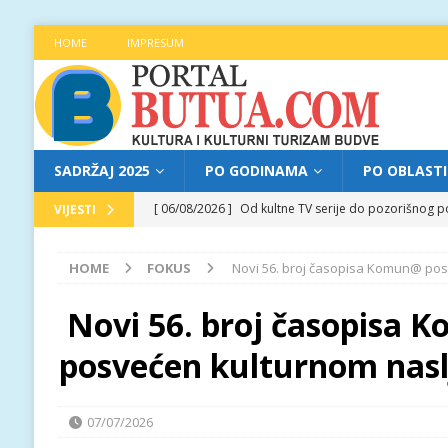
HOME
IMPRESUM
SADRŽAJ 2025
PO GODINAMA
PO OBLAST
[ 06/08/2026 ]
Od kultne TV serije do pozorišnog po
VIJESTI
[ 05/08/2026 ]
Najava programa XL festivala „Grad t
HOME
FOKUS
Novi 56. broj časopisa Komun@ po
[ 05/08/2026 ]
Grad, voda, drvo i čovjek: „Equilibr
[ 04/08/2026 ]
Najava programa XL festivala „Grad t
Novi 56. broj časopisa
[ 06/08/2026 ]
Najava programa XL festivala „Grad t
posvećen kulturnom nas
07/07/2026