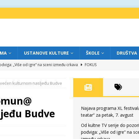
IMA
USTANOVE KULTURE
ŠKOLE
DRUŠTVA
dviga: „Više od igre” na sceni između crkava
FOKUS
eatar“ za četvrtak, 6. avgust
FOKUS
svećen kulturnom nasljeđu Budve
ium“ otvorio novo poglavlje likovnog programa Grada teatra
FOKUS
eatar“ za srijedu, 5. avgust
FOKUS
 Komun@
eatar“ za petak, 7. avgust
FOKUS
Najava programa XL festival
ljeđu Budve
teatar“ za petak, 7. avgust
Od kultne TV serije do pozor
podviga: „Više od igre” na sc
između crkava