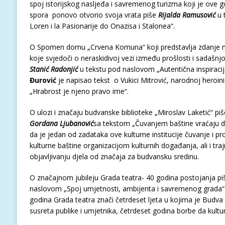
spoj istorijskog nasljeđa i savremenog turizma koji je ove g
spora ponovo otvorio svoja vrata piše
Rijalda Ramusović
u 
Loren i la Pasionarije do Onazisa i Stalonea“.
O Spomen domu „Crvena Komuna“ koji predstavlja zdanje nas
koje svjedoči o neraskidivoj vezi između prošlosti i sadašnjo
Stanić Radonjić
u tekstu pod naslovom „Autentična inspiracij
Đurović
je napisao tekst o Vukici Mitrović, narodnoj heroin
„Hrabrost je njeno pravo ime“.
O ulozi i značaju budvanske biblioteke „Miroslav Laketić“ 
Gordana
Ljubanović
sa tekstom „Čuvanjem baštine vraćaju d
da je jedan od zadataka ove kulturne institucije čuvanje i pr
kulturne baštine organizacijom kulturnih događanja, ali i traj
objavljivanju djela od značaja za budvansku sredinu.
O značajnom jubileju Grada teatra- 40 godina postojanja p
naslovom „Spoj umjetnosti, ambijenta i savremenog grada“ 
godina Grada teatra znači četrdeset ljeta u kojima je Budva
susreta publike i umjetnika, četrdeset godina borbe da kult