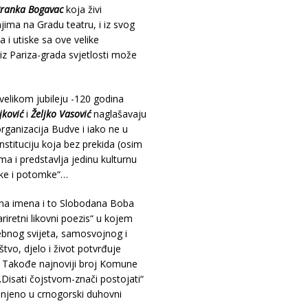
ranka Bogavac
koja živi
ima na Gradu teatru, i iz svog
i utiske sa ove velike
iz Pariza-grada svjetlosti može
elikom jubileju -120 godina
jković
i
Željko Vasović
naglašavaju
organizacija Budve i iako ne u
tituciju koja bez prekida (osim
ma i predstavlja jedinu kulturnu
tke i potomke“…
na imena i to Slobodana Boba
iretni likovni poezis“ u kojem
sebnog svijeta, samosvojnog i
vo, djelo i život potvrđuje
… Takođe najnoviji broj Komune
isati čojstvom-znači postojati“
jenjeno u crnogorski duhovni