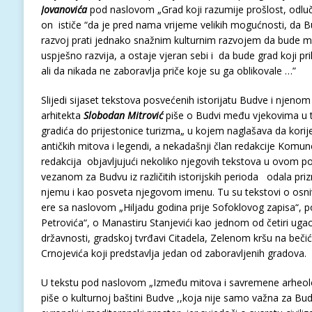
Jovanovića
pod naslovom „Grad koji razumije prošlost, odluč
on ističe “da je pred nama vrijeme velikih mogućnosti, da Bu
razvoj prati jednako snažnim kulturnim razvojem da bude m
uspješno razvija, a ostaje vjeran sebi i da bude grad koji pri
ali da nikada ne zaboravlja priče koje su ga oblikovale …”
Slijedi sijaset tekstova posvećenih istorijatu Budve i njeno
arhitekta
Slobodan Mitrović
piše o Budvi među vjekovima u 
gradića do prijestonice turizma„ u kojem naglašava da kori
antičkih mitova i legendi, a nekadašnji član redakcije Komu
redakcija objavljujući nekoliko njegovih tekstova u ovom
vezanom za Budvu iz različitih istorijskih perioda odala pri
njemu i kao posveta njegovom imenu. Tu su tekstovi o osni
ere sa naslovom „Hiljadu godina prije Sofoklovog zapisa“, po
Petrovića“, o Manastiru Stanjevići kao jednom od četiri u
državnosti, gradskoj tvrđavi Citadela, Zelenom kršu na bečić
Crnojevića koji predstavlja jedan od zaboravljenih gradova.
U tekstu pod naslovom „Između mitova i savremene arheo
piše o kulturnoj baštini Budve ,,koja nije samo važna za Budv