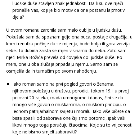
ljudske duše stavljen znak jednakosti. Da li su ove riječi
pronašle Vas, koji je bio motiv da one postanu lajtmotiv
djela?
U ovom romanu zaronila sam malo dublje u ljudsku dušu.
Pokušala sam da spoznam gdje ona puca, postaje drugačija, u
kom trenutku počinje da se mijenja, bude bolja ili gora verzija
sebe. Ta dubina zaista se mjeri visinama do neba. Zato sam
riječi Mirka Božića prevela od čovjeka do ljudske duše. Po
meni, one u oba slučaja pripadaju njemu. Samo sam se
osmjelila da ih tumačim po svom nahođenju.
Iako roman samo na prvi pogled govori o ženama,
njihovom položaju u društvu, porodici, tokom 19. i u prvoj
polovini 20. vijeka, mada umnogome i danas, čini se da
mnogo više govori o muškarcima, o muškom principu, o
jednom patrijarhalnom svijetu i moralu. Iako više pišete da
biste spasili od zaborava one čiji smo potomci, ipak Vaši
likovi mnogo toga poručuju čtaocima. Koje su to vrijednosti
koje ne bismo smjeli zaboraviti?