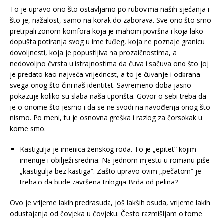
To je upravo ono što ostavljamo po rubovima naših sjećanja i
što je, nažalost, samo na korak do zaborava. Sve ono što smo
pretrpali zonom komfora koja je mahom površna i koja lako
dopušta potiranja svog u ime tuđeg, koja ne poznaje granicu
dovoljnosti, koja je popustljiva na prozaičnostima, a
nedovoljno čvrsta u istrajnostima da čuva i sačuva ono što joj
je predato kao najveća vrijednost, a to je čuvanje i odbrana
svega onog što čini naš identitet. Savremeno doba jasno
pokazuje koliko su slaba naša uporišta. Govor o sebi treba da
je o onome što jesmo i da se ne svodi na navođenja onog što
nismo. Po meni, tu je osnovna greška i razlog za čorsokak u
kome smo.
Kastigulja je imenica ženskog roda. To je „epitet“ kojim
imenuje i obilježi sredina. Na jednom mjestu u romanu piše
„kastigulja bez kastiga“. Zašto upravo ovim „pečatom“ je
trebalo da bude završena trilogija Brda od pelina?
Ovo je vrijeme lakih predrasuda, još lakših osuda, vrijeme lakih
odustajanja od čovjeka u čovjeku. Često razmišljam o tome