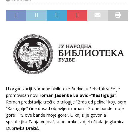
U organizaciji Narodne biblioteke Budve, u četvrtak veče je
promovisan novi
roman Jasenke Lalovi
ć
-“Kastigulja”
.
Roman predstavlja treći dio trilogije “Brda od pelina” koju sem
“Kastigulje” čine dosad objavljeni romani: “S one bande moje
gore” i “S ove bande moje gore”. O knjizi je govorila
spisateljica Tanja Vujović, a odlomke iz djela čitala je glumica
Dubravka Drakić.