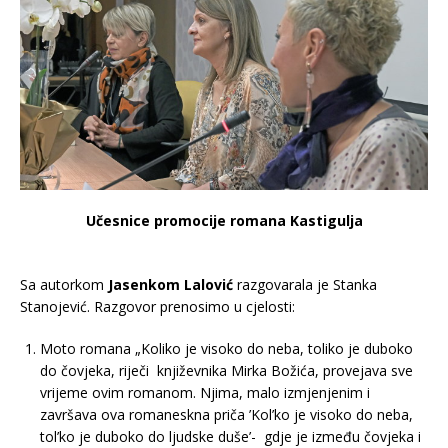
Učesnice promocije romana Kastigulja
Sa autorkom
Jasenkom Lalović
razgovarala je Stanka
Stanojević. Razgovor prenosimo u cjelosti:
Moto romana „Koliko je visoko do neba, toliko je duboko
do čovjeka, riječi književnika Mirka Božića, provejava sve
vrijeme ovim romanom. Njima, malo izmjenjenim i
završava ova romaneskna priča ’Kol’ko je visoko do neba,
tol’ko je duboko do ljudske duše’- gdje je između čovjeka i