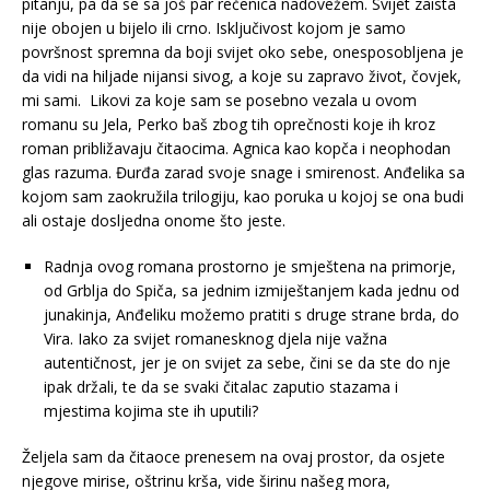
pitanju, pa da se sa još par rečenica nadovežem. Svijet zaista
nije obojen u bijelo ili crno. Isključivost kojom je samo
površnost spremna da boji svijet oko sebe, onesposobljena je
da vidi na hiljade nijansi sivog, a koje su zapravo život, čovjek,
mi sami. Likovi za koje sam se posebno vezala u ovom
romanu su Jela, Perko baš zbog tih oprečnosti koje ih kroz
roman približavaju čitaocima. Agnica kao kopča i neophodan
glas razuma. Đurđa zarad svoje snage i smirenost. Anđelika sa
kojom sam zaokružila trilogiju, kao poruka u kojoj se ona budi
ali ostaje dosljedna onome što jeste.
Radnja ovog romana prostorno je smještena na primorje,
od Grblja do Spiča, sa jednim izmiještanjem kada jednu od
junakinja, Anđeliku možemo pratiti s druge strane brda, do
Vira. Iako za svijet romanesknog djela nije važna
autentičnost, jer je on svijet za sebe, čini se da ste do nje
ipak držali, te da se svaki čitalac zaputio stazama i
mjestima kojima ste ih uputili?
Željela sam da čitaoce prenesem na ovaj prostor, da osjete
njegove mirise, oštrinu krša, vide širinu našeg mora,