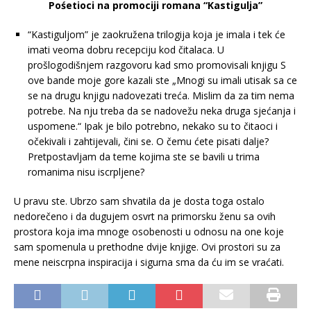
Pośetioci na promociji romana “Kastigulja”
“Kastiguljom” je zaokružena trilogija koja je imala i tek će
imati veoma dobru recepciju kod čitalaca. U
prošlogodišnjem razgovoru kad smo promovisali knjigu S
ove bande moje gore kazali ste „Mnogi su imali utisak sa ce
se na drugu knjigu nadovezati treća. Mislim da za tim nema
potrebe. Na nju treba da se nadovežu neka druga sjećanja i
uspomene.“ Ipak je bilo potrebno, nekako su to čitaoci i
očekivali i zahtijevali, čini se. O čemu ćete pisati dalje?
Pretpostavljam da teme kojima ste se bavili u trima
romanima nisu iscrpljene?
U pravu ste. Ubrzo sam shvatila da je dosta toga ostalo
nedorečeno i da dugujem osvrt na primorsku ženu sa ovih
prostora koja ima mnoge osobenosti u odnosu na one koje
sam spomenula u prethodne dvije knjige. Ovi prostori su za
mene neiscrpna inspiracija i sigurna sma da ću im se vraćati.