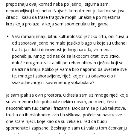
prepoznaju ovaj komad neba po jednoj, sigurna sam,
neponovljivoj boji neba. Najveći kompliment je kad mi se jave
čitaoci i kažu da traže tragove mojih junakinja po mjestima
kroz koja prolaze, a koja sam spomenula u knjigama.
Vaši romani imaju bitnu kulturološko-jezičku crtu, oni čuvaju
od zaborava jedno ne malo jezičko blago u koje su utkane i
tradicija i duh i duhovnost jednog naroda, vremena,
podneblja. Mnogi od nas će sa lakoćom čitati ovo štivo,
dok će drugima zaista biti potreban obiman rječnik koji se
nalazi na kraju. Koliko je Vama bilo naporno da uvežete sve
te, mnoge i zaboravljene, riječi koje nisu odavno dio ni
svakodnevnog ni savremenog vokabulara?
Ja sam ipak sa ovih prostora. Odrasla sam uz mnoge riječi koje
su vremenom bile potisnute nekim novim, po meni, često
nepotrebnim tuđicama i frazama. Dok sam se pišući tekstove,
trudila da ih oslobodim svih tih viškova, počele su naviru sve
one stare riječi, koje kao da su čekale u red da budu
spomenute i zapisane. Beskrajno sam uživala u tom čeprkanju