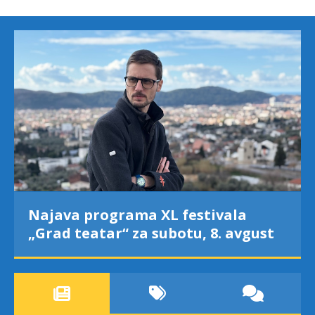
rama XL festivala
Trg pjesnika ug
“ za subotu, 8. avgust
Pantića: Knjiže
za onim što ne
dokučimo