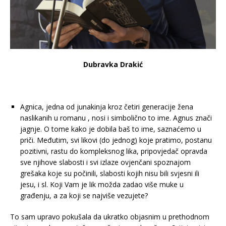
Dubravka Drakić
Agnica, jedna od junakinja kroz četiri generacije žena
naslikanih u romanu , nosi i simbolično to ime. Agnus znači
jagnje. O tome kako je dobila baš to ime, saznaćemo u
priči. Međutim, svi likovi (do jednog) koje pratimo, postanu
pozitivni, rastu do kompleksnog lika, pripovjedač opravda
sve njihove slabosti i svi izlaze ovjenčani spoznajom
grešaka koje su počinili, slabosti kojih nisu bili svjesni ili
jesu, i sl. Koji Vam je lik možda zadao više muke u
građenju, a za koji se najviše vezujete?
To sam upravo pokušala da ukratko objasnim u prethodnom