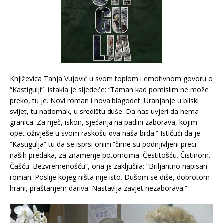
Književica Tanja Vujović u svom toplom i emotivnom govoru o
“Kastigulji” istakla je sljedeće: “Taman kad pomislim ne može
preko, tu je. Novi roman i nova blagodet. Uranjanje u bliski
svijet, tu nadomak, u središtu duše. Da nas uvjeri da nema
granica. Za riječ, iskon, sjećanja na padini zaborava, kojim
opet oživješe u svom raskošu ova naša brda.” Ističući da je
“Kastigulja” tu da se isprsi onim “čime su podnjivljeni preci
naših predaka, za znamenje potomcima. Čestitošću. Čistinom.
Čašću. Bezvremenošću”, ona je zaključila: “Briljantno napisan
roman. Poslije kojeg ništa nije isto. Dušom se diše, dobrotom
hrani, praštanjem dariva. Nastavlja zavjet nezaborava.”