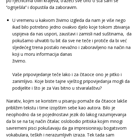
po rječnicima ovih krajeva, tražeći sve ono o šta sam se
’’ogriješila’’ i dopustila da zaboravim.
U vremenu u kakvom živimo izgleda da nam je više nego
ikad bilo potrebno jedno ovakvo djelo koje tokom zbivanja
uspijeva da nas uspori, zaustavi i zamisli nad suštinama, da
pokušamo uhvatiti tu bit da sve ne teče i protiče da bi već
sljedećeg trena postalo nevažno i zaboravljeno na način na
koji u moru informacija danas
živimo.
Vaše pripovijedanje teče lako i za čitaoce ono je pitko i
zanimljivo. Koje biste tajne vještog pripovijedanja mogli da
podijelite i što je za Vas bitno u stvaralaštvu?
Narativ, kojim se koristim u pisanju pomaže da čitaoce lakše
približim tekstu i time izopštim sebe kao autora. Bilo je
neophodno da se pojednostavi jezik do lakog razumijevanja
da bi se na taj način čitalac oslobodio pritiska kojim mnogi
savremeni pisci pokušavaju da ga impresioniraju bogatsvom
vokabulara, teških i nerazumljivih izraza. Tek tada sam