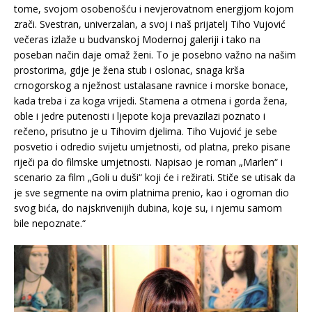
tome, svojom osobenošću i nevjerovatnom energijom kojom
zrači. Svestran, univerzalan, a svoj i naš prijatelj Tiho Vujović
večeras izlaže u budvanskoj Modernoj galeriji i tako na
poseban način daje omaž ženi. To je posebno važno na našim
prostorima, gdje je žena stub i oslonac, snaga krša
crnogorskog a nježnost ustalasane ravnice i morske bonace,
kada treba i za koga vrijedi. Stamena a otmena i gorda žena,
oble i jedre putenosti i ljepote koja prevazilazi poznato i
rečeno, prisutno je u Tihovim djelima. Tiho Vujović je sebe
posvetio i odredio svijetu umjetnosti, od platna, preko pisane
riječi pa do filmske umjetnosti. Napisao je roman „Marlen“ i
scenario za film „Goli u duši“ koji će i režirati. Stiče se utisak da
je sve segmente na ovim platnima prenio, kao i ogroman dio
svog bića, do najskrivenijih dubina, koje su, i njemu samom
bile nepoznate.“