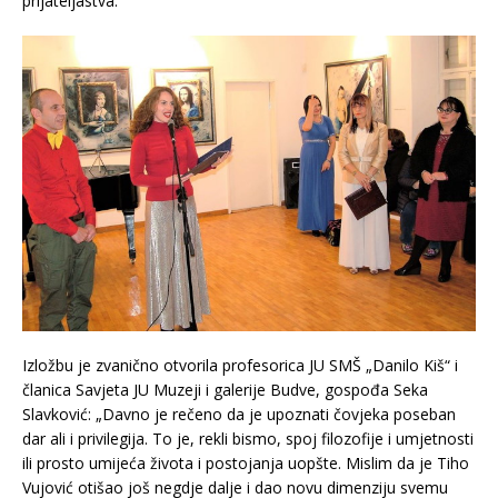
prijateljastva.“
Izložbu je zvanično otvorila profesorica JU SMŠ „Danilo Kiš“ i
članica Savjeta JU Muzeji i galerije Budve, gospođa Seka
Slavković: „Davno je rečeno da je upoznati čovjeka poseban
dar ali i privilegija. To je, rekli bismo, spoj filozofije i umjetnosti
ili prosto umijeća života i postojanja uopšte. Mislim da je Tiho
Vujović otišao još negdje dalje i dao novu dimenziju svemu