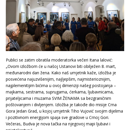
Publici se zatim obratila moderatorka večeri Itana lalović:
„Ovom izložbom će u našoj Ustanovi biti obilježen 8. mart,
međunarodni dan žena. Kako naš umjetnik kaže, izložba je
posvećena najuzvišenijim, najljepšim, najmisterioznijim,
najplemenitijim bićima u ovoj dimenziji našeg postojanja –
majkama, sestrama, suprugama, ćerkama, ljubavnicama,
prijateljicama i muzama SVIM ŽENAMA sa bezgraničnim
poštovanjem i divljenjem. Izložba je takođe dio misije Crna
Gora Jedan Grad, u kojoj umjetnik Tiho Vujović svojim dijelima
i pozitivnom energijom spaja sve gradove u Crnoj Gori.
Večeras, Budva je nova tačka na njegovoj mapi ljubavi i