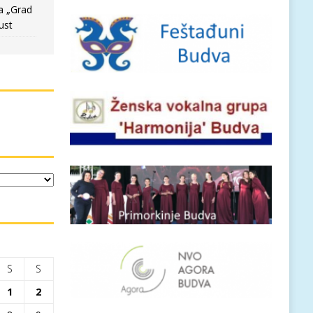
a „Grad
ust
S
S
1
2