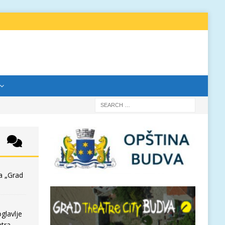
a „Grad
glavlje
tra