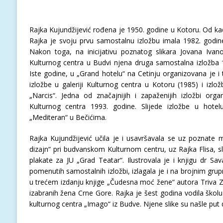
Rajka Kujundžijević rođena je 1950. godine u Kotoru. Od kad
Rajka je svoju prvu samostalnu izložbu imala 1982. godin
Nakon toga, na inicijativu poznatog slikara Jovana Ivan
Kulturnog centra u Budvi njena druga samostalna izložba 
Iste godine, u „Grand hotelu“ na Cetinju organizovana je i 
izložbe u galeriji Kulturnog centra u Kotoru (1985) i izlo
„Narcis“. Jedna od značajnijih i zapaženijih izložbi org
Kulturnog centra 1993. godine. Slijede izložbe u hotel
„Mediteran“ u Bečićima.
Rajka Kujundžijević učila je i usavršavala se uz poznate m
dizajn“ pri budvanskom Kulturnom centru, uz Rajka Flisa, sli
plakate za JU „Grad Teatar“. Ilustrovala je i knjigu dr Sa
pomenutih samostalnih izložbi, izlagala je i na brojnim gr
u trećem izdanju knjige „Čudesna moć žene“ autora Triva Zo
izabranih žena Crne Gore. Rajka je šest godina vodila školu 
kulturnog centra „Imago“ iz Budve. Njene slike su našle put