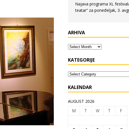
Najava programa XL festival
teatar“ za poneđeljak, 3. avg
ARHIVA
KATEGORIJE
KALENDAR
AUGUST 2026
M
T
W
T
F