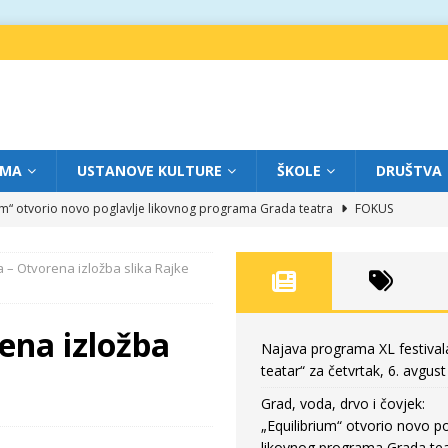
IMA
USTANOVE KULTURE
ŠKOLE
DRUŠTVA
ium“ otvorio novo poglavlje likovnog programa Grada teatra
FOKUS
eatar“ za srijedu, 5. avgust
FOKUS
 – Otvorena izložba slika Rajke
m „Creative Fest Montenegro“
BAUO
edili veče vrhunske muzike
GRAD TEATAR
ena izložba
eatar“ za četvrtak, 6. avgust
FOKUS
Najava programa XL festival
teatar“ za četvrtak, 6. avgust
Grad, voda, drvo i čovjek:
„Equilibrium“ otvorio novo po
likovnog programa Grada tea