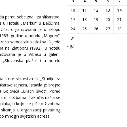
3
4
5
6
7
10
11
12
13
14
a pamti sebe zna i za slikarstvo.
17
18
19
20
21
e u Hotelu „Merkur“ u Bečićima.
24
25
26
27
28
ovića, organizovana je u sklopu
1983. godine u hotelu „Mogren“.
31
treća samostalna izložba. Slijede
« Jul
žba na Zlatiboru (1992), u hotelu
anizovana je u Vrbasu u galeriji
u „Slovenska plaža“ i u hotelu
ajstore slikarstva. U „Studiju za
kara-dizajnera, izradila je brojne
va Bojovića „Bračni život“. Pored
upnim izložbama. Takođe, našla se
laka, u kojoj se piše o životima
slikanja, u organizaciji privatnog
 do mnogih svjetskih adresa.