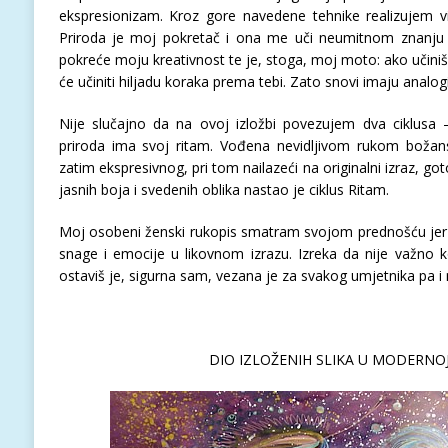
ekspresionizam. Kroz gore navedene tehnike realizujem vi
Priroda je moj pokretač i ona me uči neumitnom znanju
pokreće moju kreativnost te je, stoga, moj moto: ako učin
će učiniti hiljadu koraka prema tebi. Zato snovi imaju analogiju
Nije slučajno da na ovoj izložbi povezujem dva ciklusa 
priroda ima svoj ritam. Vođena nevidljivom rukom božan
zatim ekspresivnog, pri tom nailazeći na originalni izraz, g
jasnih boja i svedenih oblika nastao je ciklus Ritam.
Moj osobeni ženski rukopis smatram svojom prednošću jer 
snage i emocije u likovnom izrazu. Izreka da nije važno 
ostaviš je, sigurna sam, vezana je za svakog umjetnika pa i
DIO IZLOŽENIH SLIKA U MODERNOJ