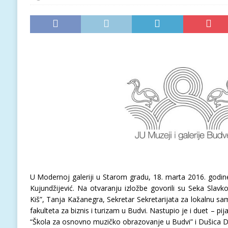
U Modernoj galeriji u Starom gradu, 18. marta 2016. godine
Kujundžijević. Na otvaranju izložbe govorili su Seka Slavko
Kiš”, Tanja Kažanegra, Sekretar Sekretarijata za lokalnu s
fakulteta za biznis i turizam u Budvi. Nastupio je i duet – pij
“Škola za osnovno muzičko obrazovanje u Budvi” i Dušica Dun