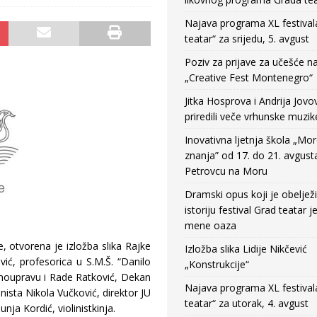
Najava programa XL festival
teatar“ za srijedu, 5. avgust
Poziv za prijave za učešće n
„Creative Fest Montenegro“
Jitka Hosprova i Andrija Jovo
priredili veče vrhunske muzik
Inovativna ljetnja škola „Mo
znanja” od 17. do 21. avgust
Petrovcu na Moru
Dramski opus koji je obeljež
istoriju festival Grad teatar j
mene oaza
, otvorena je izložba slika Rajke
Izložba slika Lidije Nikčević
vić, profesorica u S.M.Š. “Danilo
„Konstrukcije“
amoupravu i Rade Ratković, Dekan
Najava programa XL festival
anista Nikola Vučković, direktor JU
teatar“ za utorak, 4. avgust
ja Kordić, violinistkinja.