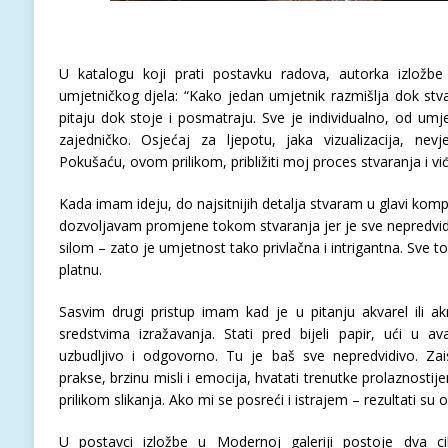
U katalogu koji prati postavku radova, autorka izložbe
umjetničkog djela: “Kako jedan umjetnik razmišlja dok st
pitaju dok stoje i posmatraju. Sve je individualno, od umj
zajedničko. Osjećaj za ljepotu, jaka vizualizacija, ne
Pokušaću, ovom prilikom, približiti moj proces stvaranja i vi
Kada imam ideju, do najsitnijih detalja stvaram u glavi komp
dozvoljavam promjene tokom stvaranja jer je sve nepredvi
silom – zato je umjetnost tako privlačna i intrigantna. Sve t
platnu.
Sasvim drugi pristup imam kad je u pitanju akvarel ili akr
sredstvima izražavanja. Stati pred bijeli papir, ući u av
uzbudljivo i odgovorno. Tu je baš sve nepredvidivo. Za
prakse, brzinu misli i emocija, hvatati trenutke prolaznosti
prilikom slikanja. Ako mi se posreći i istrajem – rezultati su 
U postavci izložbe u Modernoj galeriji postoje dva cik