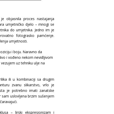
 je objasnila proces nastajanja
vara umjetničko djelo – mnogi se
etnika do umjetnika. Jedno im je
vjerovatno fotograsko pamćenje.
đenja umjetnosti.
oziciju i boju. Naravno da
divo i vođeno nekom nevidljivom
o vezujem uz tehniku ulje na
ilika ili u kombinaciji sa drugim
anturu zvanu slikarstvo, vrlo je
ista je potrebno imati zanatske
jer sam uslovljena brzim sušenjem
očaravajući.
lusa – lirski ekspresionizam i