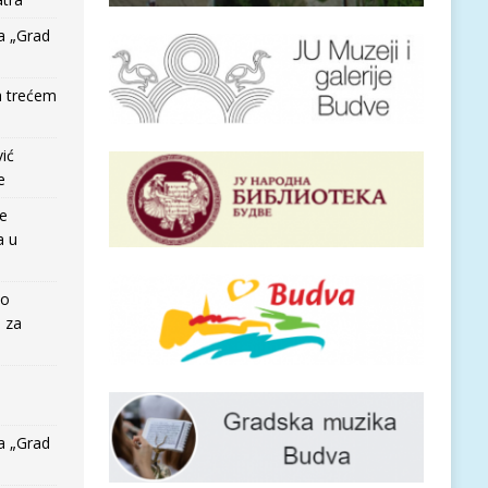
a „Grad
a trećem
vić
e
re
a u
io
e za
a „Grad