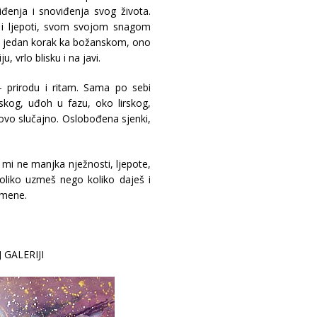
đenja i snoviđenja svog života.
 i ljepoti, svom svojom snagom
iš jedan korak ka božanskom, ono
, vrlo blisku i na javi.
– prirodu i ritam. Sama po sebi
skog, uđoh u fazu, oko lirskog,
otovo slučajno. Oslobođena sjenki,
mi ne manjka nježnosti, ljepote,
koliko uzmeš nego koliko daješ i
 mene.
 GALERIJI