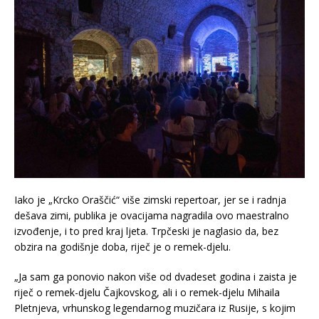
Iako je „Krcko Oraščić“ više zimski repertoar, jer se i radnja
dešava zimi, publika je ovacijama nagradila ovo maestralno
izvođenje, i to pred kraj ljeta. Trpčeski je naglasio da, bez
obzira na godišnje doba, riječ je o remek-djelu.
„Ja sam ga ponovio nakon više od dvadeset godina i zaista je
riječ o remek-djelu Čajkovskog, ali i o remek-djelu Mihaila
Pletnjeva, vrhunskog legendarnog muzičara iz Rusije, s kojim