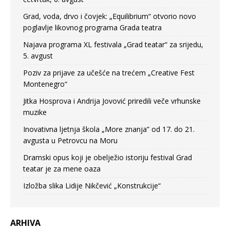
Grad, voda, drvo i čovjek: „Equilibrium“ otvorio novo
poglavlje likovnog programa Grada teatra
Najava programa XL festivala „Grad teatar“ za srijedu,
5. avgust
Poziv za prijave za učešće na trećem „Creative Fest
Montenegro“
Jitka Hosprova i Andrija Jovović priredili veče vrhunske
muzike
Inovativna ljetnja škola „More znanja” od 17. do 21.
avgusta u Petrovcu na Moru
Dramski opus koji je obelježio istoriju festival Grad
teatar je za mene oaza
Izložba slika Lidije Nikčević „Konstrukcije“
ARHIVA