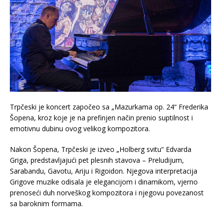
Trpčeski je koncert započeo sa „Mazurkama op. 24“ Frederika
Šopena, kroz koje je na prefinjen način prenio suptilnost i
emotivnu dubinu ovog velikog kompozitora.
Nakon Šopena, Trpčeski je izveo „Holberg svitu“ Edvarda
Griga, predstavljajući pet plesnih stavova – Preludijum,
Sarabandu, Gavotu, Ariju i Rigoidon. Njegova interpretacija
Grigove muzike odisala je elegancijom i dinamikom, vjerno
prenoseći duh norveškog kompozitora i njegovu povezanost
sa baroknim formama.