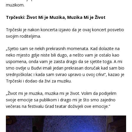
muzikom.
Trpčeski: Život Mi je Muzika, Muzika Mi je Život
Trpčeski je nakon koncerta izjavio da je ovaj koncert posvetio
svojim roditeljima.
„Sjetio sam se nekih prekrasnih momenata. Kad dolazite na
neko mjesto gdje niste bili dugo, a nešto vam je ostalo kao
uspomena, onda vam je zaista drago da se sjetite toga. A mi
smo ovdje u Budvi imali jedan prekrasan doručak kad sam bio
srednjoškolac i kada sam svirao upravo u ovoj crkvi“, kazao je
Trpčeski i dodao da živi za muziku.
„Život mi je muzika, muzika mi je život. Volim da podijelim
svoje emocije sa publikom i drago mi je što smo zajedno
večeras na festivalu Grad teatar doživjeli ove emocije.“