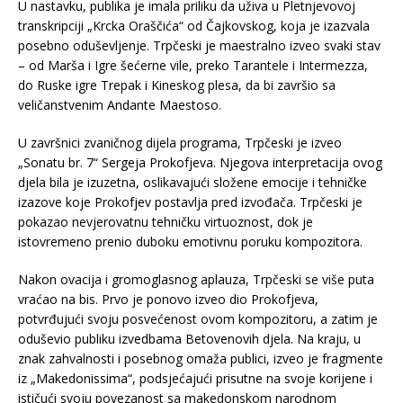
U nastavku, publika je imala priliku da uživa u Pletnjevovoj
transkripciji „Krcka Oraščića“ od Čajkovskog, koja je izazvala
posebno oduševljenje. Trpčeski je maestralno izveo svaki stav
– od Marša i Igre šećerne vile, preko Tarantele i Intermezza,
do Ruske igre Trepak i Kineskog plesa, da bi završio sa
veličanstvenim Andante Maestoso.
U završnici zvaničnog dijela programa, Trpčeski je izveo
„Sonatu br. 7“ Sergeja Prokofjeva. Njegova interpretacija ovog
djela bila je izuzetna, oslikavajući složene emocije i tehničke
izazove koje Prokofjev postavlja pred izvođača. Trpčeski je
pokazao nevjerovatnu tehničku virtuoznost, dok je
istovremeno prenio duboku emotivnu poruku kompozitora.
Nakon ovacija i gromoglasnog aplauza, Trpčeski se više puta
vraćao na bis. Prvo je ponovo izveo dio Prokofjeva,
potvrđujući svoju posvećenost ovom kompozitoru, a zatim je
oduševio publiku izvedbama Betovenovih djela. Na kraju, u
znak zahvalnosti i posebnog omaža publici, izveo je fragmente
iz „Makedonissima“, podsjećajući prisutne na svoje korijene i
ističući svoju povezanost sa makedonskom narodnom