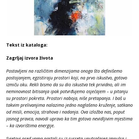
Tekst iz kataloga:
Zagrljaj izvora života
Postavljeni na različitim dimenzijama onoga što definišemo
postojanjem, egzistiraju prostori koji, na prvo iskustvo, gotovo
izmiču oku. Rekli bismo da su dio iskustva tek prividno, ali im
neminovnost bitisanja ipak potvrđujemo osjećajem – u pitanju
su prostori pokreta. Prostori naboja, niše pretapanja. I baš u
takvim prelivanjima nalazimo jedno naglašeno kruženje, satkano
od misli, emocija, strahova i nadanja. Ova izložba nas, poput
jasnog pravca, navodi upravo ka tim gotovo nevidljivim mjestima
– ka izvorištima energije.
Svjetovi pred vama nastali su iz susreta unutrašnjeg impulsa i