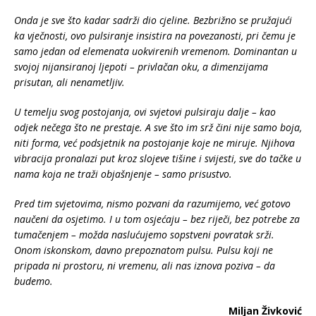
Onda je sve što kadar sadrži dio cjeline. Bezbrižno se pružajući
ka vječnosti, ovo pulsiranje insistira na povezanosti, pri čemu je
samo jedan od elemenata uokvirenih vremenom. Dominantan u
svojoj nijansiranoj ljepoti – privlačan oku, a dimenzijama
prisutan, ali nenametljiv.
U temelju svog postojanja, ovi svjetovi pulsiraju dalje – kao
odjek nečega što ne prestaje. A sve što im srž čini nije samo boja,
niti forma, već podsjetnik na postojanje koje ne miruje. Njihova
vibracija pronalazi put kroz slojeve tišine i svijesti, sve do tačke u
nama koja ne traži objašnjenje – samo prisustvo.
Pred tim svjetovima, nismo pozvani da razumijemo, već gotovo
naučeni da osjetimo. I u tom osjećaju – bez riječi, bez potrebe za
tumačenjem – možda naslućujemo sopstveni povratak srži.
Onom iskonskom, davno prepoznatom pulsu. Pulsu koji ne
pripada ni prostoru, ni vremenu, ali nas iznova poziva – da
budemo.
Miljan Živković