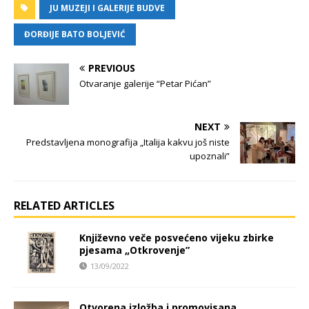
JU MUZEJI I GALERIJE BUDVE
ĐORĐIJE BATO BOLJEVIĆ
PREVIOUS
Otvaranje galerije “Petar Pićan”
NEXT
Predstavljena monografija „Italija kakvu još niste
upoznali”
RELATED ARTICLES
Književno veče posvećeno vijeku zbirke
pjesama „Otkrovenje”
13/09/2022
Otvorena izložba i promovisana