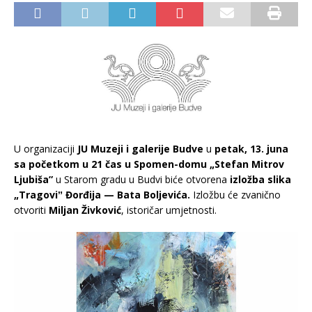
U organizaciji
JU Muzeji i galerije Budve
u
petak, 13. juna
sa početkom u 21 čas u Spomen-domu „Stefan Mitrov
Ljubiša”
u Starom gradu u Budvi biće otvorena
izložba slika
„Tragoviˮ Đorđija — Bata Boljevića.
Izložbu će zvanično
otvoriti
Miljan Živković
, istoričar umjetnosti.