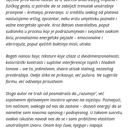
fizičkog gesta, iz potrebe da se zabilježi trenutak unutrašnje
promjene – kretanja, previranja. U središtu svakog od platana
naslućujemo vrtlog, epicentar, neku vrstu umjetniku poznate i
važne energetske spirale. Kroz Batovo stvaralaštvo, poput
sudionika u procesu koji je podrazumijevan i svojstven svakom
biću, pronalazimo energetske pejzaže – emocionalne i
vibrirajuće, poput vječitih buktinja misli, utiska.
Bogati nanosi boje, teksture koje izlaze iz dvodimenzionalnosti,
koloristički kontrasti i suptilne interferencije toplih i hladnih
tonova – sve to, jedinstvom, stvara utisak stalnog, nezasitog
preobražaja. Ovdje slika ne prikazuje, već pulsira. Ne sugeriše
formu, već odzvanja prisustvom.
Stoga autor ne traži od posmatrača da „razumije”, već
sopstvenim djelovanjem insistira upravo na osjećaju. Pozivajući,
tim načinom, svakoga od nas da zastane – dozvoli energiji da se
nametne svim nivoima svjesnog i podsvjesnog. U takvom susretu,
ovakvo iskustvo navodi nas da se i sami približimo vlastitom
unutrašnjem izvoru. Onom koji čuva, njeguje i napaja.