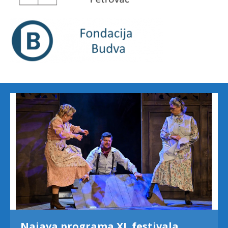
ivala
„Španska luda“ na tvrđavi M