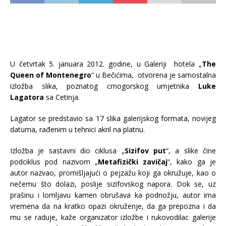
U četvrtak 5. januara 2012. godine, u Galeriji
hotela „
The
Queen of Montenegro
“ u Bečićima, otvorena je samostalna
izložba slika, poznatog crnogorskog umjetnika
Luke
Lagatora
sa Cetinja.
Lagator se predstavio sa 17
slika galerijskog formata, novijeg
datuma, rađenim u tehnici akril na platnu.
Izložba je sastavni dio ciklusa „
Sizifov put
“, a slike čine
podciklus pod nazivom „
Metafizički zavičaj
“, kako ga je
autor nazvao, promišljajući o pejzažu koji ga okružuje, kao o
nečemu što dolazi, poslije sizifovskog napora. Dok se, uz
prašinu i lomljavu kamen obrušava ka podnožju, autor ima
vremena da na kratko opazi okruženje, da ga prepozna i da
mu se raduje, kaže organizator izložbe i rukovodilac galerije