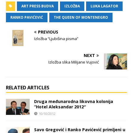
ART PRESS BUDVA
IZLOŽBA
LUKA LAGATOR
RANKO PAVIĆEVIĆ
THE QUEEN OF MONTENEGRO
PREVIOUS
Izložba “Ljubišina pisma”
NEXT
Izložba slika Milijane Vujović
RELATED ARTICLES
Druga međunarodna likovna kolonija
“Hotel Aleksandar 2012″
10/10/2012
Savo Gregović i Ranko Pavićević primljeni u