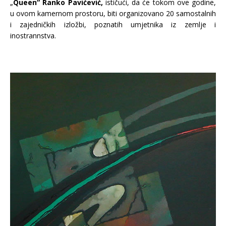
„
Queen“ Ranko Pavićević,
ističući, da će tokom ove godine,
u ovom kamernom prostoru, biti organizovano 20 samostalnih
i zajedničkih izložbi, poznatih umjetnika iz zemlje i
inostrannstva.