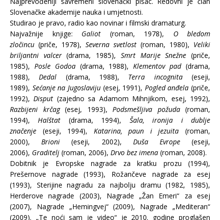
Najprevođeniji savremeni slovenački pisac. Redovni je član
Slovenačke akademije nauka i umjetnosti.
Studirao je pravo, radio kao novinar i filmski dramaturg.
Najvažnije knjige:
Galiot
(roman, 1978),
O bledom
zločincu
(priče, 1978),
Severna svetlost
(roman, 1980),
Veliki
briljantni
valcer
(drama, 1985),
Smrt Marije Snežne
(priče,
1985),
Posle Godoa
(drama, 1988),
Klementov pad
(drama,
1988),
Dedal
(drama, 1988),
Terra incognita
(eseji,
1989),
Sećanje na Jugoslaviju
(esej, 1991),
Pogled anđela
(priče,
1992),
Disput
(zajedno sa Adamom Mihnjikom, esej, 1992),
Razbijeni krčag
(esej, 1993),
Podsmešljiva požuda
(roman,
1994),
Halštat
(drama, 1994),
Šala, ironija i dublje
značenje
(eseji, 1994),
Katarina, paun i jezuita
(roman,
2000),
Brioni
(eseji, 2002),
Duša Evrope
(eseji,
2006),
Graditelj
(roman, 2006),
Drvo bez imena
(roman, 2008).
Dobitnik je Evropske nagrade za kratku prozu (1994),
Prešernove nagrade (1993), Rožančeve nagrade za esej
(1993), Sterijine nagradu za najbolju dramu (1982, 1985),
Herderove nagrade (2003), Nagrade „Žan Emeri“ za esej
(2007), Nagrade „Hemingvej“ (2009), Nagrade „Mediteran“
(2009). „Te noći sam je video“ je 2010. godine proglašen