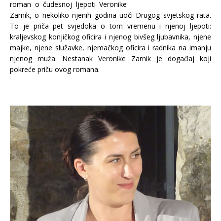
roman o čudesnoj ljepoti Veronike
Zarnik, o nekoliko njenih godina uoči Drugog svjetskog rata.
To je priča pet svjedoka o tom vremenu i njenoj ljepoti:
kraljevskog konjičkog oficira i njenog bivšeg ljubavnika, njene
majke, njene služavke, njemačkog oficira i radnika na imanju
njenog muža. Nestanak Veronike Zarnik je događaj koji
pokreće priču ovog romana.