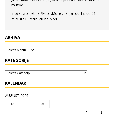
muzike
Inovativna ljetnja škola „More znanja” od 17. do 21.
avgusta u Petrovcu na Moru
ARHIVA
KATEGORIJE
KALENDAR
AUGUST 2026
M
T
W
T
F
S
S
1
2