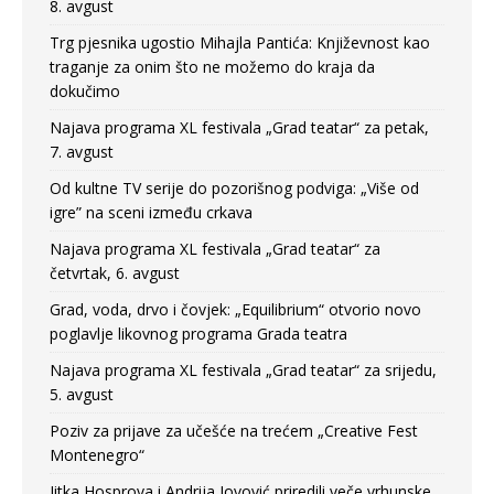
8. avgust
Trg pjesnika ugostio Mihajla Pantića: Književnost kao
traganje za onim što ne možemo do kraja da
dokučimo
Najava programa XL festivala „Grad teatar“ za petak,
7. avgust
Od kultne TV serije do pozorišnog podviga: „Više od
igre” na sceni između crkava
Najava programa XL festivala „Grad teatar“ za
četvrtak, 6. avgust
Grad, voda, drvo i čovjek: „Equilibrium“ otvorio novo
poglavlje likovnog programa Grada teatra
Najava programa XL festivala „Grad teatar“ za srijedu,
5. avgust
Poziv za prijave za učešće na trećem „Creative Fest
Montenegro“
Jitka Hosprova i Andrija Jovović priredili veče vrhunske