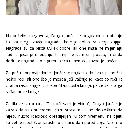
Na početku razgovora, Drago Jančar je odgovorio na pitanje
što za njega znače nagrade, koje je dobio za svoje knjige.
Nagrade su za pisca uvijek dobre, ali one ništa ne mijenjaju
kad je pisanje u pitanju. Pisanje je samotni posao, a onda
dođu te nagrade koje gurnu pisca u javnost, kazao je Jančar.
Za priču i pripovijedanje, Jančar je naglasio da svaki pisac želi
nešto reći, ali ono što je možda još važnije je, kako to reći. Iz
čitanja rastu knjige, tj. treba čitati dosta knjiga, pa će se iz toga
rađati nove knjige.
Za likove iz romana “Te noći sam je video”, Drago Jančar je
kazao da su oni vođeni ličnim strastima a ne ideološkim, da
nijesu nužno ideološki opredijeljeni. U tom vremenu, na djelu
su velike ideološke strasti koje utiču da i pored toga što niko