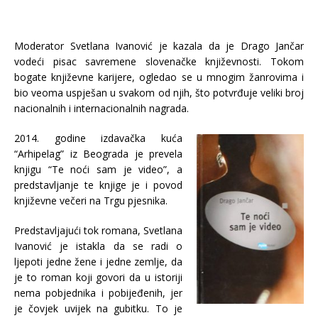
Moderator Svetlana Ivanović je kazala da je Drago Jančar
vodeći pisac savremene slovenačke književnosti. Tokom
bogate književne karijere, ogledao se u mnogim žanrovima i
bio veoma uspješan u svakom od njih, što potvrđuje veliki broj
nacionalnih i internacionalnih nagrada.
2014. godine izdavačka kuća
“Arhipelag” iz Beograda je prevela
knjigu “Te noći sam je video”, a
predstavljanje te knjige je i povod
književne večeri na Trgu pjesnika.
Predstavljajući tok romana, Svetlana
Ivanović je istakla da se radi o
ljepoti jedne žene i jedne zemlje, da
je to roman koji govori da u istoriji
nema pobjednika i pobijeđenih, jer
je čovjek uvijek na gubitku. To je