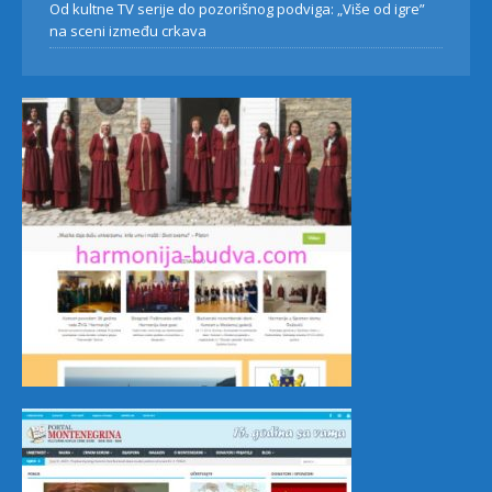
Od kultne TV serije do pozorišnog podviga: „Više od igre”
na sceni između crkava