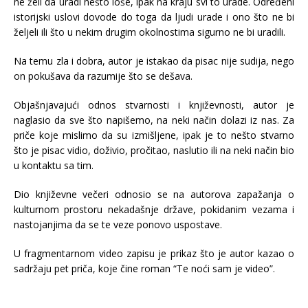
ne želi da uradi nešto loše, ipak na kraju svi to urade. Određeni
istorijski uslovi dovode do toga da ljudi urade i ono što ne bi
željeli ili što u nekim drugim okolnostima sigurno ne bi uradili.
Na temu zla i dobra, autor je istakao da pisac nije sudija, nego
on pokušava da razumije što se dešava.
Objašnjavajući odnos stvarnosti i književnosti, autor je
naglasio da sve što napišemo, na neki način dolazi iz nas. Za
priče koje mislimo da su izmišljene, ipak je to nešto stvarno
što je pisac vidio, doživio, pročitao, naslutio ili na neki način bio
u kontaktu sa tim.
Dio književne večeri odnosio se na autorova zapažanja o
kulturnom prostoru nekadašnje države, pokidanim vezama i
nastojanjima da se te veze ponovo uspostave.
U fragmentarnom video zapisu je prikaz što je autor kazao o
sadržaju pet priča, koje čine roman “Te noći sam je video”.