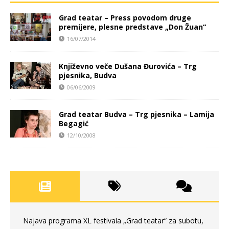
Grad teatar – Press povodom druge
premijere, plesne predstave „Don Žuan“
16/07/2014
Književno veče Dušana Đurovića – Trg
pjesnika, Budva
06/06/2009
Grad teatar Budva – Trg pjesnika – Lamija
Begagić
12/10/2008
Najava programa XL festivala „Grad teatar“ za subotu,