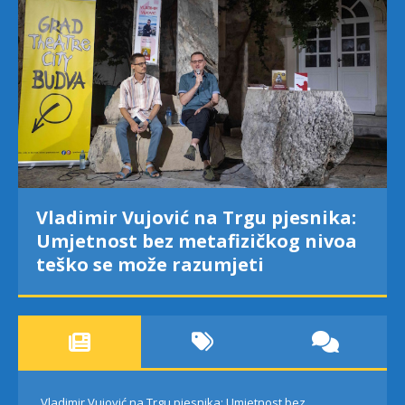
esnika:
Najava programa XL festivala
g nivoa
„Grad teatar“ za neđelju, 9. avg
Vladimir Vujović na Trgu pjesnika: Umjetnost bez