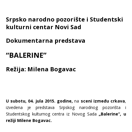
Srpsko narodno pozorište i Studentski
kulturni centar Novi Sad
Dokumentarna predstava
“
BALERINE
”
Režija:
Milena Bogavac
U subotu, 04. jula 2015. godine,
na
sceni između crkava
,
izvedena je predstava Srpskog narodnog pozorišta i
Studentskog kulturnog centra iz Novog Sada
„Balerine“, u
režiji Milene Bogavac.