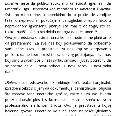
Balerine
jeste da publiku edukuje o umetnosti igre, ali i da
umetničku igru uspostavi kao metaforu za
umetnost življenja
.
Svi smo mi balerine, u neprekidnoj borbi protiv sile zemljine
teže, u neprekidnim pokušajima da izgledamo lepo i lako, u
neprekidnom ignorisanju pitanja: šta imaš ti od toga, što se
toliko trudiš?… A šta bih dobila od toga da prestanem?!
Ovo je predstava o svima nama koji se trudimo i ne planiramo
da prestanemo. Za sve nas koji pokušavamo da pobedimo
sami sebe. Ovo je predstava za nas koji se zatrpavamo
poslom, da ne bismo mislili o svrsi svog postojanja, i sve nas
koji smo u svom poslu našli svrhu, smisao i ljubav potrebnu da
se nastavi dalje. U novu pobedu. U novi izazov. U novi radni
dan“.
„
Balerine
su predstava koja kombinuje fizički teatar i originalni,
izvedbeni tekst s ciljem da dokumentuje, demistifikuje i objasni
šta zapravo rade umetničke igračice, zašto su za svoj životni
poziv odabrale ples i s kojim se izazovima sreću u svom
profesionalnom i ličnom životu. Ovo je predstava u kojoj
balerine govore. Umetnice koje na sceni najčešće gledamo