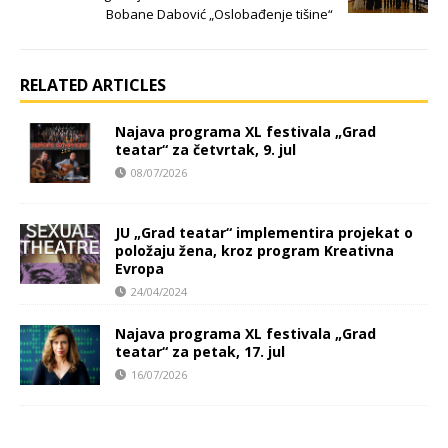
Bobane Dabović „Oslobađenje tišine“
RELATED ARTICLES
Najava programa XL festivala „Grad
teatar“ za četvrtak, 9. jul
08/07/2026
JU „Grad teatar“ implementira projekat o
položaju žena, kroz program Kreativna
Evropa
24/04/2024
Najava programa XL festivala „Grad
teatar“ za petak, 17. jul
16/07/2026