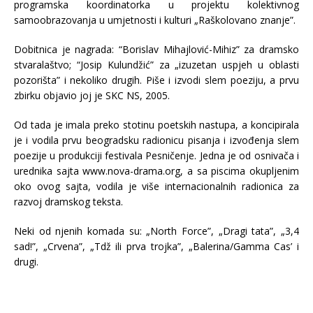
programska koordinatorka u projektu kolektivnog
samoobrazovanja u umjetnosti i kulturi „Raškolovano znanje”.
Dobitnica je nagrada: “Borislav Mihajlović-Mihiz” za dramsko
stvaralaštvo; “Josip Kulundžić” za „izuzetan uspjeh u oblasti
pozorišta” i nekoliko drugih. Piše i izvodi slem poeziju, a prvu
zbirku objavio joj je SKC NS, 2005.
Od tada je imala preko stotinu poetskih nastupa, a koncipirala
je i vodila prvu beogradsku radionicu pisanja i izvođenja slem
poezije u produkciji festivala Pesničenje. Jedna je od osnivača i
urednika sajta www.nova-drama.org, a sa piscima okupljenim
oko ovog sajta, vodila je više internacionalnih radionica za
razvoj dramskog teksta.
Neki od njenih komada su: „North Force”, „Dragi tata”, „3,4
sad!”, „Crvena”, „Tdž ili prva trojka”, „Balerina/Gamma Cas’ i
drugi.