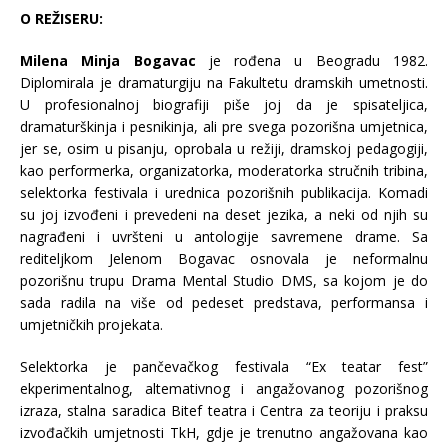
O REŽISERU:
Milena Minja Bogavac
je rođena u Beogradu 1982.
Diplomirala je dramaturgiju na Fakultetu dramskih umetnosti.
U profesionalnoj biografiji piše joj da je spisateljica,
dramaturškinja i pesnikinja, ali pre svega pozorišna umjetnica,
jer se, osim u pisanju, oprobala u režiji, dramskoj pedagogiji,
kao performerka, organizatorka, moderatorka stručnih tribina,
selektorka festivala i urednica pozorišnih publikacija. Komadi
su joj izvođeni i prevedeni na deset jezika, a neki od njih su
nagrađeni i uvršteni u antologije savremene drame. Sa
rediteljkom Jelenom Bogavac osnovala je neformalnu
pozorišnu trupu Drama Mental Studio DMS, sa kojom je do
sada radila na više od pedeset predstava, performansa i
umjetničkih projekata.
Selektorka je pančevačkog festivala “Ех teatar fest”
ekperimentalnog, altemativnog i angažovanog pozorišnog
izraza, stalna saradica Bitef teatra i Centra za teoriju i praksu
izvođačkih umjetnosti TkH, gdje je trenutno angažovana kao