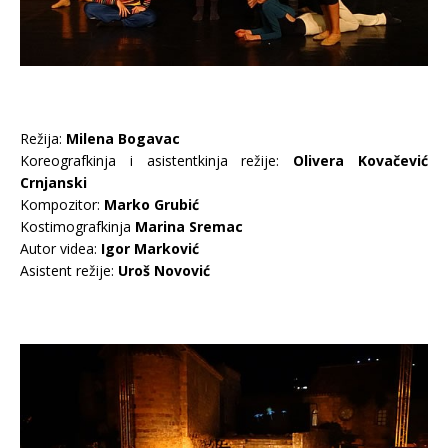
Režija:
Milena Bogavac
Koreografkinja i asistentkinja režije:
Olivera Kovačević
Crnjanski
Kompozitor:
Marko Grubić
Kostimografkinja
Marina Sremac
Autor videa:
Igor Marković
Asistent režije:
Uroš Novović