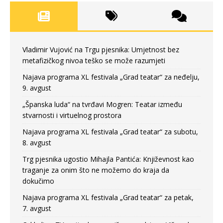
Vladimir Vujović na Trgu pjesnika: Umjetnost bez
metafizičkog nivoa teško se može razumjeti
Najava programa XL festivala „Grad teatar“ za neđelju,
9. avgust
„Španska luda“ na tvrđavi Mogren: Teatar između
stvarnosti i virtuelnog prostora
Najava programa XL festivala „Grad teatar“ za subotu,
8. avgust
Trg pjesnika ugostio Mihajla Pantića: Književnost kao
traganje za onim što ne možemo do kraja da
dokučimo
Najava programa XL festivala „Grad teatar“ za petak,
7. avgust