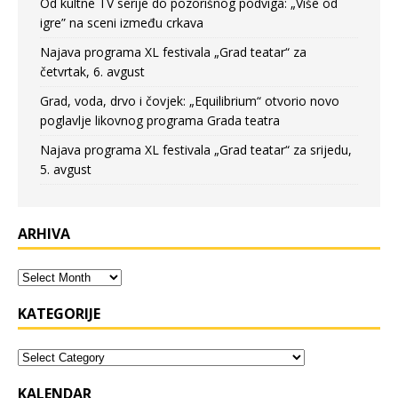
Od kultne TV serije do pozorišnog podviga: „Više od
igre” na sceni između crkava
Najava programa XL festivala „Grad teatar“ za
četvrtak, 6. avgust
Grad, voda, drvo i čovjek: „Equilibrium“ otvorio novo
poglavlje likovnog programa Grada teatra
Najava programa XL festivala „Grad teatar“ za srijedu,
5. avgust
ARHIVA
KATEGORIJE
KALENDAR