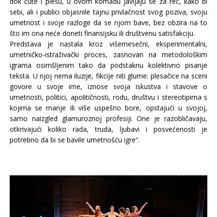
dok ćute i plešu, u ovom komadu javljaju se za reč, kako bi
sebi, ali i publici objasnile tajnu privlačnost svog poziva, svoju
umetnost i svoje razloge da se njom bave, bez obzira na to
što im ona neće doneti finansijsku ili društvenu satisfakciju.
Predstava je nastala kroz višemesečni, eksperimentalni,
umetničko-istraživački proces, zasnovan na metodološkim
igrama osimšljenim tako da podstaknu kolektivno pisanje
teksta. U njoj nema iluzije, fikcije niti glume: plesačice na sceni
govore u svoje ime, iznose svoja iskustva i stavove o
umetnosti, politici, apolitičnosti, rodu, društvu i stereotipima s
kojima se manje ili više uspešno bore, opstajući u svojoj,
samo naizgled glamuroznoj profesiji. One je razobličavaju,
otkrivajući koliko rada, truda, ljubavi i posvećenosti je
potrebno da bi se bavile umetnošću igre“.