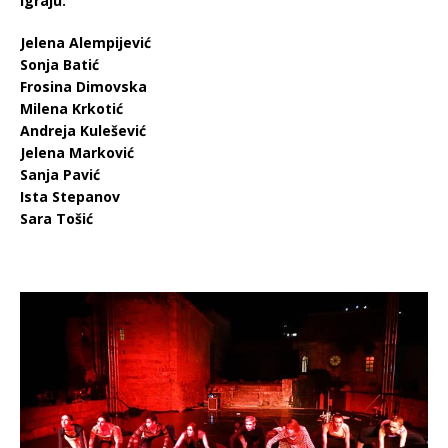
Igraju:
Jelena Alempijević
Sonja Batić
Frosina Dimovska
Milena Krkotić
Andreja Kulešević
Jelena Marković
Sanja Pavić
Ista Stepanov
Sara Tošić