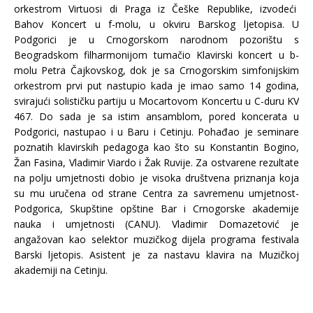
orkestrom Virtuosi di Praga iz Češke Republike, izvodeći
Bahov Koncert u f-molu, u okviru Barskog ljetopisa. U
Podgorici je u Crnogorskom narodnom pozorištu s
Beogradskom filharmonijom tumačio Klavirski koncert u b-
molu Petra Čajkovskog, dok je sa Crnogorskim simfonijskim
orkestrom prvi put nastupio kada je imao samo 14 godina,
svirajući solističku partiju u Mocartovom Koncertu u C-duru KV
467. Do sada je sa istim ansamblom, pored koncerata u
Podgorici, nastupao i u Baru i Cetinju. Pohađao je seminare
poznatih klavirskih pedagoga kao što su Konstantin Bogino,
Žan Fasina, Vladimir Viardo i Žak Ruvije. Za ostvarene rezultate
na polju umjetnosti dobio je visoka društvena priznanja koja
su mu uručena od strane Centra za savremenu umjetnost-
Podgorica, Skupštine opštine Bar i Crnogorske akademije
nauka i umjetnosti (CANU). Vladimir Domazetović je
angažovan kao selektor muzičkog dijela programa festivala
Barski ljetopis. Asistent je za nastavu klavira na Muzičkoj
akademiji na Cetinju.