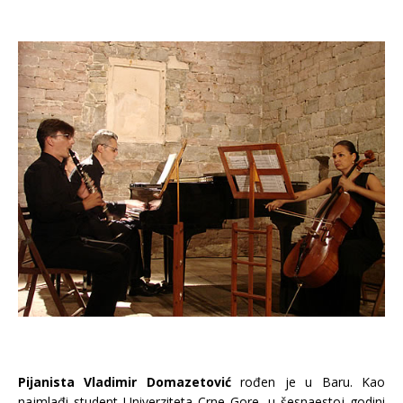
Pijanista Vladimir Domazetović
rođen je u Baru. Kao
najmlađi student Univerziteta Crne Gore, u šesnaestoj godini