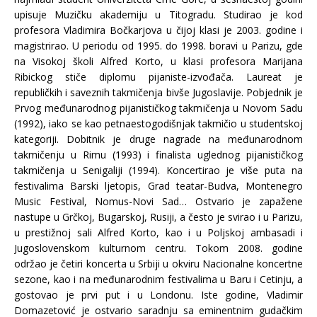
upisuje Muzičku akademiju u Titogradu. Studirao je kod
profesora Vladimira Bočkarjova u čijoj klasi je 2003. godine i
magistrirao. U periodu od 1995. do 1998. boravi u Parizu, gde
na Visokoj školi Alfred Korto, u klasi profesora Marijana
Ribickog stiče diplomu pijaniste-izvođača. Laureat je
republičkih i saveznih takmičenja bivše Jugoslavije. Pobjednik je
Prvog međunarodnog pijanističkog takmičenja u Novom Sadu
(1992), iako se kao petnaestogodišnjak takmičio u studentskoj
kategoriji. Dobitnik je druge nagrade na međunarodnom
takmičenju u Rimu (1993) i finalista uglednog pijanističkog
takmičenja u Senigaliji (1994). Koncertirao je više puta na
festivalima Barski ljetopis, Grad teatar-Budva, Montenegro
Music Festival, Nomus-Novi Sad… Ostvario je zapažene
nastupe u Grčkoj, Bugarskoj, Rusiji, a često je svirao i u Parizu,
u prestižnoj sali Alfred Korto, kao i u Poljskoj ambasadi i
Jugoslovenskom kulturnom centru. Tokom 2008. godine
održao je četiri koncerta u Srbiji u okviru Nacionalne koncertne
sezone, kao i na međunarodnim festivalima u Baru i Cetinju, a
gostovao je prvi put i u Londonu. Iste godine, Vladimir
Domazetović je ostvario saradnju sa eminentnim gudačkim