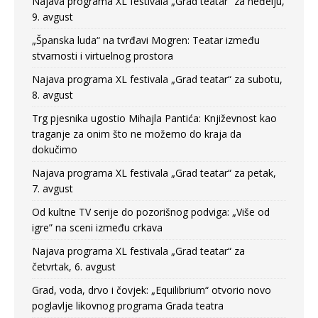
Najava programa XL festivala „Grad teatar“ za neđelju,
9. avgust
„Španska luda“ na tvrđavi Mogren: Teatar između
stvarnosti i virtuelnog prostora
Najava programa XL festivala „Grad teatar“ za subotu,
8. avgust
Trg pjesnika ugostio Mihajla Pantića: Književnost kao
traganje za onim što ne možemo do kraja da
dokučimo
Najava programa XL festivala „Grad teatar“ za petak,
7. avgust
Od kultne TV serije do pozorišnog podviga: „Više od
igre” na sceni između crkava
Najava programa XL festivala „Grad teatar“ za
četvrtak, 6. avgust
Grad, voda, drvo i čovjek: „Equilibrium“ otvorio novo
poglavlje likovnog programa Grada teatra