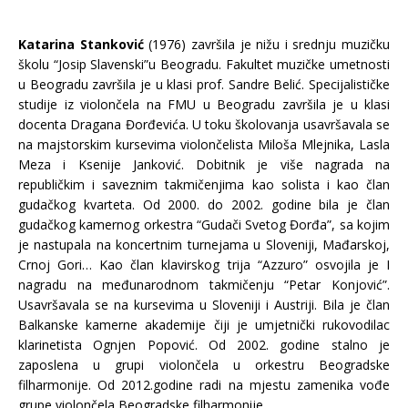
Katarina Stanković
(1976) završila je nižu i srednju muzičku
školu “Josip Slavenski”u Beogradu. Fakultet muzičke umetnosti
u Beogradu završila je u klasi prof. Sandre Belić. Specijalističke
studije iz violončela na FMU u Beogradu završila je u klasi
docenta Dragana Đorđevića. U toku školovanja usavršavala se
na majstorskim kursevima violončelista Miloša Mlejnika, Lasla
Meza i Ksenije Janković. Dobitnik je više nagrada na
republičkim i saveznim takmičenjima kao solista i kao član
gudačkog kvarteta. Od 2000. do 2002. godine bila je član
gudačkog kamernog orkestra “Gudači Svetog Đorđa”, sa kojim
je nastupala na koncertnim turnejama u Sloveniji, Mađarskoj,
Crnoj Gori… Kao član klavirskog trija “Azzuro” osvojila je I
nagradu na međunarodnom takmičenju “Petar Konjović”.
Usavršavala se na kursevima u Sloveniji i Austriji. Bila je član
Balkanske kamerne akademije čiji je umjetnički rukovodilac
klarinetista Ognjen Popović. Od 2002. godine stalno je
zaposlena u grupi violončela u orkestru Beogradske
filharmonije. Od 2012.godine radi na mjestu zamenika vođe
grupe violončela Beogradske filharmonije.