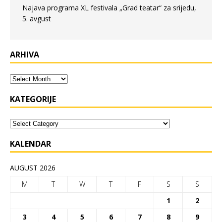
Najava programa XL festivala „Grad teatar“ za srijedu,
5. avgust
ARHIVA
KATEGORIJE
KALENDAR
AUGUST 2026
M
T
W
T
F
S
S
1
2
3
4
5
6
7
8
9