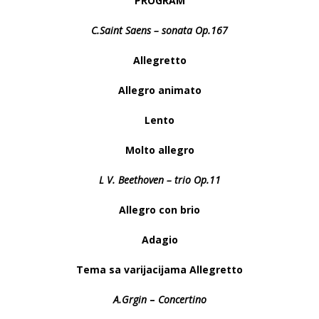
PROGRAM
C.Saint Saens – sonata Op.167
Allegretto
Allegro animato
Lento
Molto allegro
L
V.
Beethoven – trio
Op.11
Allegro con brio
Adagio
Tema sa varijacijama Allegretto
A.Grgin
–
Concertino