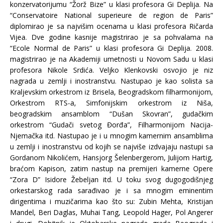
konzervatorijumu “Žorž Bize” u klasi profesora Gi Deplija. Na
“Conservatoire National superieure de region de Paris”
diplomirao je sa najvišim ocenama u klasi profesora Ričarda
Vijea. Dve godine kasnije magistrirao je sa pohvalama na
“Ecole Normal de Paris” u klasi profesora Gi Deplija. 2008.
magistrirao je na Akademiji umetnosti u Novom Sadu u klasi
profesora Nikole Srdića. Veljko Klenkovski osvojio je niz
nagrada u zemlji i inostranstvu. Nastupao je kao solista sa
Kraljevskim orkestrom iz Brisela, Beogradskom filharmonijom,
Orkestrom RTS-a, Simfonijskim orkestrom iz Niša,
beogradskim ansamblom “Dušan Skovran”, gudačkim
orkestrom “Gudači svetog Đorđa”, Filharmonijom Nacija-
Njemačka itd. Nastupao je i u mnogim kamernim ansamblima
u zemlji i inostranstvu od kojih se najviše izdvajaju nastupi sa
Gordanom Nikolićem, Hansjorg Šelenbergerom, Julijom Hartig,
braćom Kapison, zatim nastup na premijeri kamerne Opere
“Zora D” Isidore Žebeljan itd. U toku svog dugogodišnjeg
orkestarskog rada sarađivao je i sa mnogim eminentim
dirigentima i muzičarima kao što su: Zubin Mehta, Kristijan
Mandel, Beri Daglas, Muhai Tang, Leopold Hager, Pol Angerer