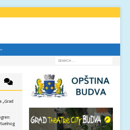
a „Grad
ogren:
rtuelnog