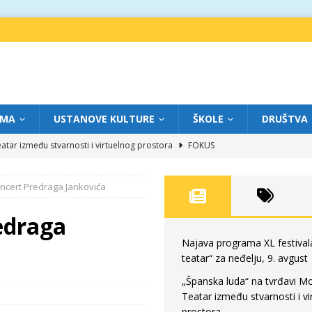
IMA
USTANOVE KULTURE
ŠKOLE
DRUŠTVA
atar između stvarnosti i virtuelnog prostora
FOKUS
eatar“ za subotu, 8. avgust
FOKUS
oncert Predraga Jankovića
a: Književnost kao traganje za onim što ne možemo do kraja da dokučimo
edraga
eatar“ za petak, 7. avgust
FOKUS
Najava programa XL festival
teatar“ za neđelju, 9. avgust
eatar“ za neđelju, 9. avgust
FOKUS
„Španska luda“ na tvrđavi M
Teatar između stvarnosti i vi
prostora