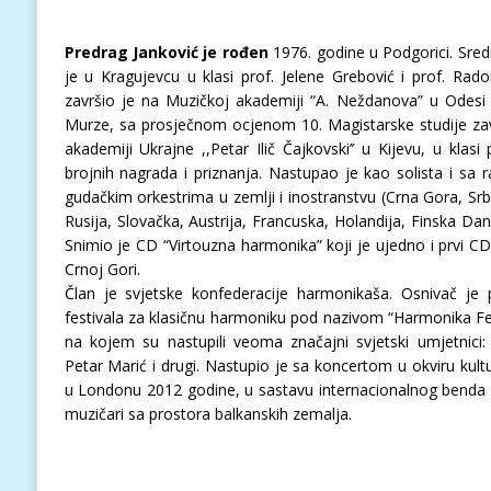
Predrag Janković je rođen
1976. godine u Podgorici. Sre
je u Kragujevcu u klasi prof. Jelene Grebović i prof. Ra
završio je na Muzičkoj akademiji “A. Neždanova” u Odesi (U
Murze, sa prosječnom ocjenom 10. Magistarske studije zav
akademiji Ukrajne ,,Petar Ilič Čajkovski’’ u Kijevu, u klasi
brojnih nagrada i priznanja. Nastupao je kao solista i sa 
gudačkim orkestrima u zemlji i inostranstvu (Crna Gora, Srbi
Rusija, Slovačka, Austrija, Francuska, Holandija, Finska Dansk
Snimio je CD “Virtouzna harmonika” koji je ujedno i prvi C
Crnoj Gori.
Član je svjetske konfederacije harmonikaša. Osnivač j
festivala za klasičnu harmoniku pod nazivom “Harmonika Fes
na kojem su nastupili veoma značajni svjetski umjetnici:
Petar Marić i drugi. Nastupio je sa koncertom u okviru kul
u Londonu 2012 godine, u sastavu internacionalnog benda “R
muzičari sa prostora balkanskih zemalja.