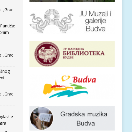
a „Grad
Pantića:
 onim
a „Grad
išnog
eni
a „Grad
glavlje
tra