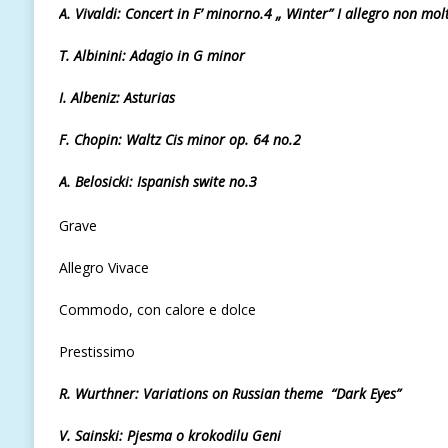
А.
Vivaldi: Concert in F’ minorno.4 „ Winter”
I
allegro
non mol
T. Albinini: Adagio in G minor
I.
Albeniz: Asturias
F. Chopin: Waltz Cis minor op. 64 no.2
A. Belosicki: Ispanish swite
по.З
Grave
Allegro Vivace
Commodo, con calore e dolce
Prestissimo
R. Wurthner: Variations on Russian theme
“Dark Eyes”
V.
Sainski: Pjesma o krokodilu Geni