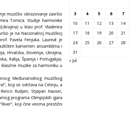
3
4
5
6
7
dnje muzičko obrazovanje završio
domira Tomića. Studije harmonike
10
11
12
13
14
krajina) u klasi prof. Vladimira
17
18
19
20
21
ršio je na Nacionalnoj muzičkoj
 prof. Pavela Fenjuka. Laureat je
24
25
26
27
28
različitim kamernim ansamblima i
31
ja, Hrvatska, Slovenija, Ukrajina,
a, Italija, Španija i Portugalija).
« Jul
D klasične muzike za harmoniku u
e prvog Međunarodnog muzičkog
t”, koji se održava na Cetinju, a
 Renco Rudjeri, Stjepan Hauser,
turnog programa Olimpijskih igara
iver”, koji čine veoma prestižni