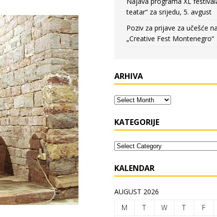
Najava programa XL festival
teatar“ za srijedu, 5. avgust
Poziv za prijave za učešće n
„Creative Fest Montenegro“
ARHIVA
KATEGORIJE
KALENDAR
AUGUST 2026
M
T
W
T
F