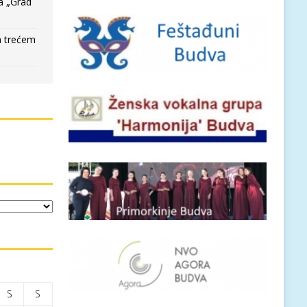
a „Grad
a trećem
S
S