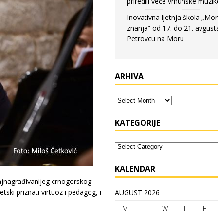
priredili veče vrhunske muzik
Inovativna ljetnja škola „Mo
znanja” od 17. do 21. avgust
Petrovcu na Moru
ARHIVA
KATEGORIJE
KALENDAR
najnagrađivanijeg crnogorskog
tski priznati virtuoz i pedagog, i
AUGUST 2026
M
T
W
T
F