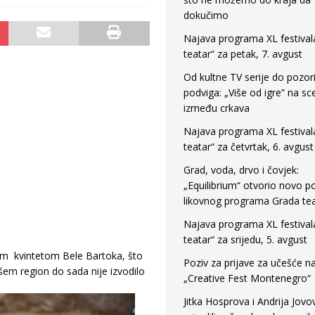
dokučimo
Najava programa XL festival
teatar“ za petak, 7. avgust
Od kultne TV serije do pozor
podviga: „Više od igre” na sc
između crkava
Najava programa XL festival
teatar“ za četvrtak, 6. avgust
Grad, voda, drvo i čovjek:
„Equilibrium“ otvorio novo po
likovnog programa Grada tea
Najava programa XL festival
teatar“ za srijedu, 5. avgust
kim kvintetom Bele Bartoka, što
Poziv za prijave za učešće n
šem region do sada nije izvodilo
„Creative Fest Montenegro“
Jitka Hosprova i Andrija Jovo