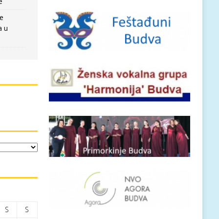
e
re
a u
S
S