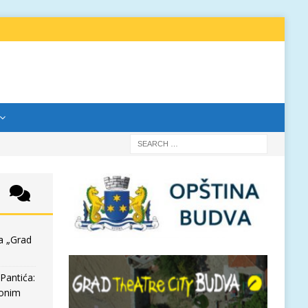
a „Grad
Pantića:
 onim