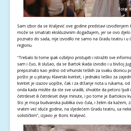
Sam izbor da se Kraljević ove godine predstavi izvođenjem K
može se smatrati ekskluzivnim događajem, jer se ovo djelo 
poznato do sada, nije izvodilo ne samo na Gradu teatru i u 
regionu.
“Trebalo bi tome ipak ozbiljno pristupiti i istražiti sve inform
sam i čuo, ili slušao, da se Bartok ikada izvodio i u bivšoj Jug
prepoznato kao jedno od vrhunski teških za svaku dionicu p
pošto je u pitanju Klavirski kvintet, i jednako teško za zaje
kvintet je izazov uopšte, čak i za držanje nota u rukama, od
onda kada mislite da ste sve uradili, shvatite da petoro ljud
četrdeset ili četrdeset dvije minute, i po tome je Bartokov k
što je moja budvanska publika ovo čula, i želim da kažem, za
vratim već iduće godine, na sljedećem Gradu teatru, sa n
solističkim”, izjavio je Boris Kraljević.