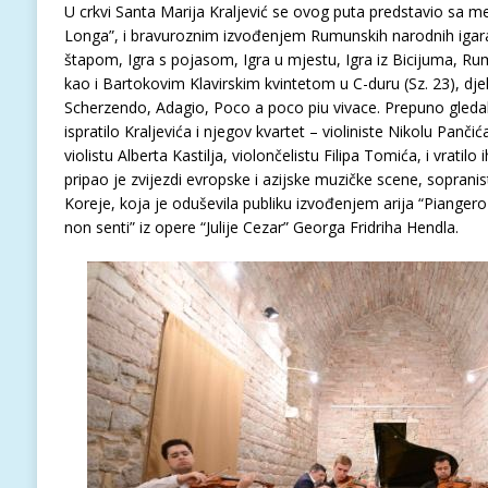
U crkvi Santa Marija Kraljević se ovog puta predstavio sa
Longa”, i bravuroznim izvođenjem Rumunskih narodnih igara 
štapom, Igra s pojasom, Igra u mjestu, Igra iz Bicijuma, Ru
kao i Bartokovim Klavirskim kvintetom u C-duru (Sz. 23), dj
Scherzendo, Adagio, Poco a poco piu vivace. Prepuno gleda
ispratilo Kraljevića i njegov kvartet – violiniste Nikolu Panč
violistu Alberta Kastilja, violončelistu Filipa Tomića, i vrati
pripao je zvijezdi evropske i azijske muzičke scene, sopranist
Koreje, koja je oduševila publiku izvođenjem arija “Piangero 
non senti” iz opere “Julije Cezar” Georga Fridriha Hendla.