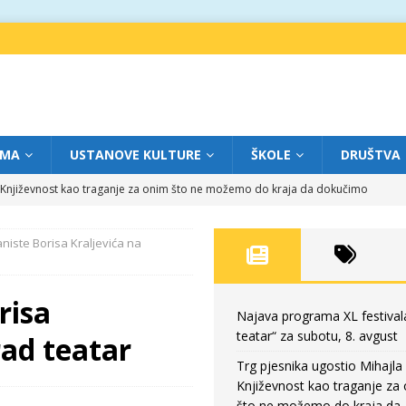
IMA
USTANOVE KULTURE
ŠKOLE
DRUŠTVA
a: Književnost kao traganje za onim što ne možemo do kraja da dokučimo
aniste Borisa Kraljevića na
eatar“ za petak, 7. avgust
FOKUS
dviga: „Više od igre” na sceni između crkava
FOKUS
risa
eatar“ za četvrtak, 6. avgust
FOKUS
Najava programa XL festival
teatar“ za subotu, 8. avgust
rad teatar
eatar“ za subotu, 8. avgust
FOKUS
Trg pjesnika ugostio Mihajla 
Književnost kao traganje za
što ne možemo do kraja da