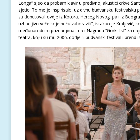
Longa” sjeo da probam klavir u predivnoj akustici crkve Sa
sjetio. To me je inspirisalo, uz divnu budvansku festivalsku pu
su doputovali ovdje iz Kotora, Herceg Novog, pa i iz Beogr
uzbudljivo veče koje neću zaboraviti”, istakao je Kraljević,
međunarodnim priznanjima ima i Nagradu “Gorki list” za naj
teatra, koju su mu 2006. dodjelili budvanski festival i brend iz