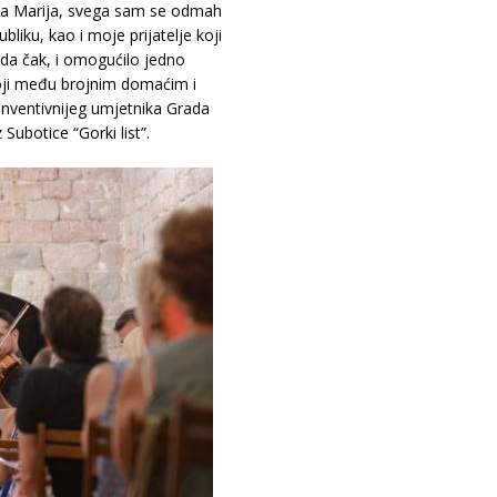
nta Marija, svega sam se odmah
bliku, kao i moje prijatelje koji
ada čak, i omogućilo jedno
 koji među brojnim domaćim i
inventivnijeg umjetnika Grada
 Subotice “Gorki list”.