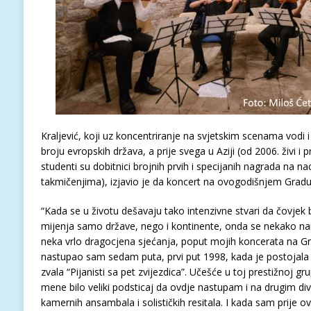
Kraljević, koji uz koncentriranje na svjetskim scenama vodi
broju evropskih država, a prije svega u Aziji (od 2006. živi i 
studenti su dobitnici brojnih prvih i specijanih nagrada na 
takmičenjima), izjavio je da koncert na ovogodišnjem Gradu
“Kada se u životu dešavaju tako intenzivne stvari da čovjek
mijenja samo države, nego i kontinente, onda se nekako na
neka vrlo dragocjena sjećanja, poput mojih koncerata na Gr
nastupao sam sedam puta, prvi put 1998, kada je postojala j
zvala “Pijanisti sa pet zvijezdica”. Učešće u toj prestižnoj gru
mene bilo veliki podsticaj da ovdje nastupam i na drugim di
kamernih ansambala i solističkih resitala. I kada sam prije