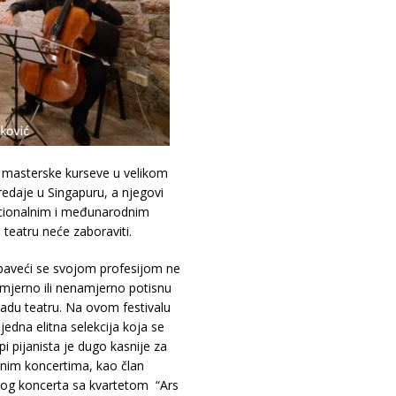
 i masterske kurseve u velikom
predaje u Singapuru, a njegovi
nacionalnim i međunarodnim
 teatru neće zaboraviti.
 baveći se svojom profesijom ne
mjerno ili nenamjerno potisnu
adu teatru. Na ovom festivalu
edna elitna selekcija koja se
pi pijanista je dugo kasnije za
vnim koncertima, kao član
 ovog koncerta sa kvartetom “Ars