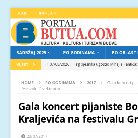
HOME
IMPRESUM
SADRŽAJ 2025
PO GODINAMA
PO OBLAST
[ 07/08/2026 ]
Trg pjesnika ugostio Mihajla Pantić
VIJESTI
FOKUS
HOME
PO GODINAMA
2017
Gala koncert pij
[ 06/08/2026 ]
Najava programa XL festivala „Grad t
festivalu Grad teatar
[ 06/08/2026 ]
Od kultne TV serije do pozorišnog po
Gala koncert pijaniste Bo
[ 05/08/2026 ]
Najava programa XL festivala „Grad t
Kraljevića na festivalu G
[ 07/08/2026 ]
Najava programa XL festivala „Grad t
23/07/2017