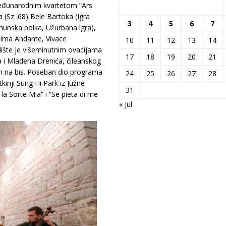
 međunarodnim kvartetom “Ars
(Sz. 68) Bele Bartoka (Igra
3
4
5
6
7
munska polka, Užurbana igra),
elima Andante, Vivace
10
11
12
13
14
lište je višeminutnim ovacijama
17
18
19
20
21
ića i Mladena Drenića, čileanskog
lo ih na bis. Poseban dio programa
24
25
26
27
28
kinji Sung Hi Park iz Južne
31
la Sorte Mia” i “Se pieta di me
« Jul