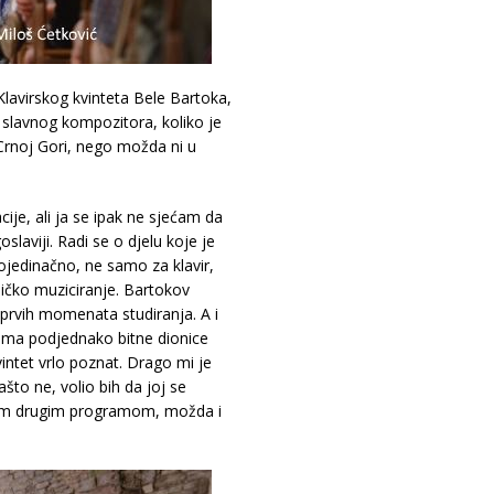
lavirskog kvinteta Bele Bartoka,
slavnog kompozitora, koliko je
Crnoj Gori, nego možda ni u
acije, ali ja se ipak ne sjećam da
oslaviji. Radi se o djelu koje je
ojedinačno, ne samo za klavir,
dničko muziciranje. Bartokov
 prvih momenata studiranja. A i
i ima podjednako bitne dionice
vintet vrlo poznat. Drago mi je
što ne, volio bih da joj se
ekim drugim programom, možda i