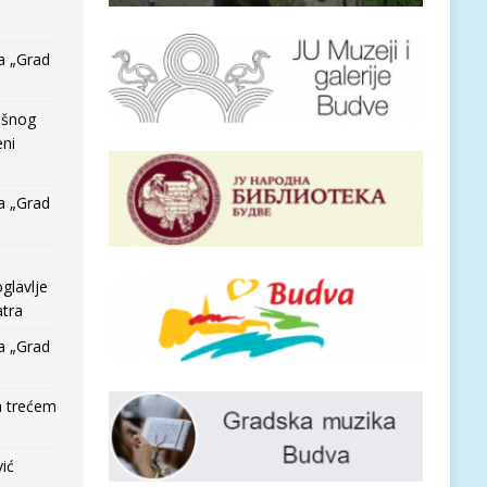
a „Grad
išnog
eni
a „Grad
glavlje
tra
a „Grad
a trećem
vić