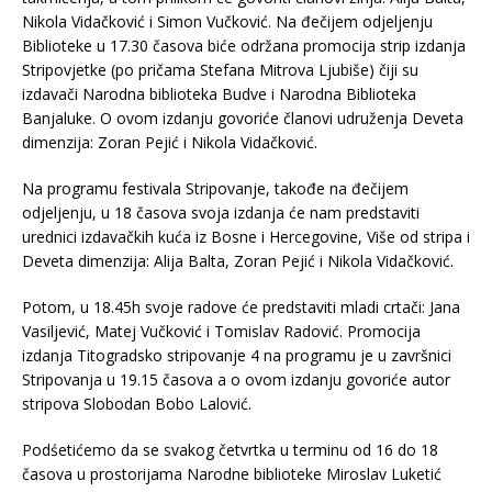
Nikola Vidačković i Simon Vučković. Na đečijem odjeljenju
Biblioteke u 17.30 časova biće održana promocija strip izdanja
Stripovjetke (po pričama Stefana Mitrova Ljubiše) čiji su
izdavači Narodna biblioteka Budve i Narodna Biblioteka
Banjaluke. O ovom izdanju govoriće članovi udruženja Deveta
dimenzija: Zoran Pejić i Nikola Vidačković.
Na programu festivala Stripovanje, takođe na đečijem
odjeljenju, u 18 časova svoja izdanja će nam predstaviti
urednici izdavačkih kuća iz Bosne i Hercegovine, Više od stripa i
Deveta dimenzija: Alija Balta, Zoran Pejić i Nikola Vidačković.
Potom, u 18.45h svoje radove će predstaviti mladi crtači: Jana
Vasiljević, Matej Vučković i Tomislav Radović. Promocija
izdanja Titogradsko stripovanje 4 na programu je u završnici
Stripovanja u 19.15 časova a o ovom izdanju govoriće autor
stripova Slobodan Bobo Lalović.
Podśetićemo da se svakog četvrtka u terminu od 16 do 18
časova u prostorijama Narodne biblioteke Miroslav Luketić