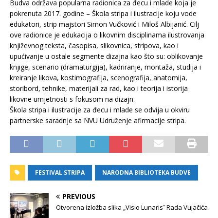
Budva održava popularna radionica za đecu i mlade koja je
pokrenuta 2017. godine – Škola stripa i ilustracije koju vode
edukatori, strip majstori Simon Vučković i Miloš Albijanić. Cilj
ove radionice je edukacija o likovnim disciplinama ilustrovanja
književnog teksta, časopisa, slikovnica, stripova, kao i
upućivanje u ostale segmente dizajna kao što su: oblikovanje
knjige, scenario (dramaturgija), kadriranje, montaža, studija i
kreiranje likova, kostimografija, scenografija, anatomija,
storibord, tehnike, materijali za rad, kao i teorija i istorija
likovne umjetnosti s fokusom na dizajn.
Škola stripa i ilustracije za đecu i mlade se odvija u okviru
partnerske saradnje sa NVU Udruženje afirmacije stripa.
FESTIVAL STRIPA
NARODNA BIBLIOTEKA BUDVE
PREVIOUS
Otvorena izložba slika „Visio Lunarisˮ Rada Vujačića