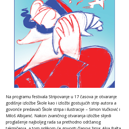
Na programu festivala Stripovanje u 17 časova je otvaranje
godišnje izložbe Škole kao i izložbi gostujućih strip autora a
govoriće predavači Škole stripa i ilustracije – Simon Vučković i
Miloš Albijanić. Nakon zvaničnog otvaranja izložbe slijedi
proglašenje najboljeg rada sa prethodno održanog
takmičenja, a tom prilikom će govoriti članovi žirija: Alija Balta,