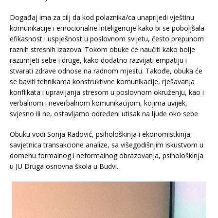
Događaj ima za cilj da kod polaznika/ca unaprijedi vještinu
komunikacije i emocionalne inteligencije kako bi se poboljšala
efikasnost i uspješnost u poslovnom svijetu, često prepunom
raznih stresnih izazova. Tokom obuke će naučiti kako bolje
razumjeti sebe i druge, kako dodatno razvijati empatiju i
stvarati zdrave odnose na radnom mjestu. Takođe, obuka će
se baviti tehnikama konstruktivne komunikacije, rješavanja
konflikata i upravljanja stresom u poslovnom okruženju, kao i
verbalnom i neverbalnom komunikacijom, kojima uvijek,
svjesno ili ne, ostavljamo određeni utisak na ljude oko sebe
Obuku vodi Sonja Radović, psihološkinja i ekonomistkinja,
savjetnica transakcione analize, sa višegodišnjim iskustvom u
domenu formalnog i neformalnog obrazovanja, psihološkinja
u JU Druga osnovna škola u Budvi.