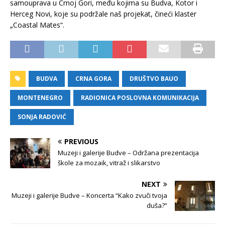
samouprava u Crnoj Gori, među kojima su Budva, Kotor i
Herceg Novi, koje su podržale naš projekat, čineći klaster
„Coastal Mates“.
BUDVA
CRNA GORA
DRUŠTVO BAUO
MONTENEGRO
RADIONICA POSLOVNA KOMUNIKACIJA
SONJA RADOVIĆ
PREVIOUS
Muzeji i galerije Budve – Održana prezentacija
škole za mozaik, vitraž i slikarstvo
NEXT
Muzeji i galerije Budve – Koncerta “Kako zvuči tvoja
duša?”