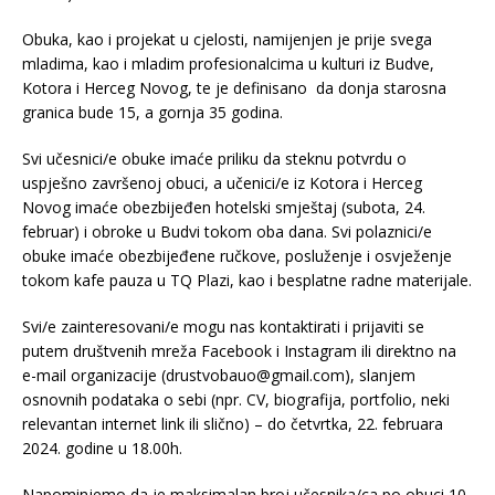
Obuka, kao i projekat u cjelosti, namijenjen je prije svega
mladima, kao i mladim profesionalcima u kulturi iz Budve,
Kotora i Herceg Novog, te je definisano da donja starosna
granica bude 15, a gornja 35 godina.
Svi učesnici/e obuke imaće priliku da steknu potvrdu o
uspješno završenoj obuci, a učenici/e iz Kotora i Herceg
Novog imaće obezbijeđen hotelski smještaj (subota, 24.
februar) i obroke u Budvi tokom oba dana. Svi polaznici/e
obuke imaće obezbijeđene ručkove, posluženje i osvježenje
tokom kafe pauza u TQ Plazi, kao i besplatne radne materijale.
Svi/e zainteresovani/e mogu nas kontaktirati i prijaviti se
putem društvenih mreža Facebook i Instagram ili direktno na
e-mail organizacije (drustvobauo@gmail.com), slanjem
osnovnih podataka o sebi (npr. CV, biografija, portfolio, neki
relevantan internet link ili slično) – do četvrtka, 22. februara
2024. godine u 18.00h.
Napominjemo da je maksimalan broj učesnika/ca po obuci 10.