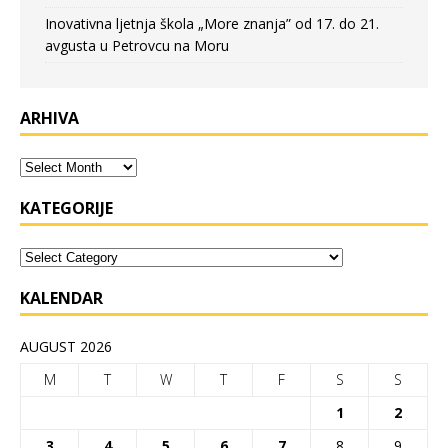
Inovativna ljetnja škola „More znanja” od 17. do 21.
avgusta u Petrovcu na Moru
ARHIVA
KATEGORIJE
KALENDAR
AUGUST 2026
M
T
W
T
F
S
S
1
2
3
4
5
6
7
8
9