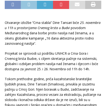
Otvaranje izložbe ‘’Crna stabla’’ Dine Tansari biće
25. novembra
u 11h u prostorijama Crvenog krsta u Budvi
povodom
Međunarodnog dana borbe protiv nasilja nad ženama, a u
okviru globalne kampanje „16 dana aktivizma protiv rodno
zasnovanog nasilja“.
Projekat se sprovodi uz podršku UNHCR-a Crna Gora i
Crvenog krsta Budve, s ciljem skretanja pažnje na sistemski,
globalni i ozbiljan problem nasilja nad ženama i djecom i biće
dostupna za javnost 25. i 26. Novembra od 11h do 14h.
Tokom prethodne godine, priča kazahstanske braniteljke
ljudskih prava, Dine Tansari (Smailova), privukla je izuzetnu
pažnju u Crnoj Gori. Njen boravak u Budvi, zadržavanje na
zahtjev Kazahstana, procesi vezani za ekstradiciju, puštanje na
slobodu i konačna odluka države da je ne izruči, bili su u
fokusu javnosti i široko praćeni u domaćim i međunarodnim