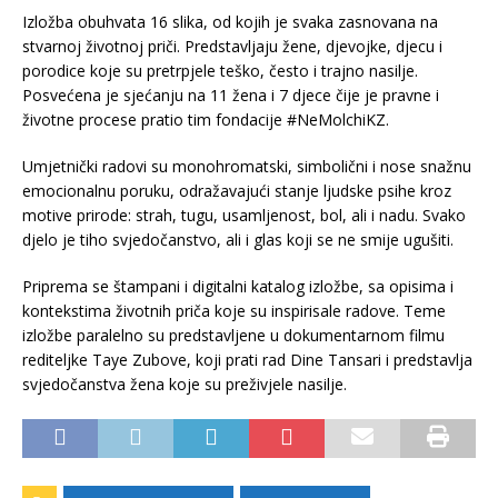
Izložba obuhvata 16 slika, od kojih je svaka zasnovana na
stvarnoj životnoj priči. Predstavljaju žene, djevojke, djecu i
porodice koje su pretrpjele teško, često i trajno nasilje.
Posvećena je sjećanju na 11 žena i 7 djece čije je pravne i
životne procese pratio tim fondacije #NeMolchiKZ.
Umjetnički radovi su monohromatski, simbolični i nose snažnu
emocionalnu poruku, odražavajući stanje ljudske psihe kroz
motive prirode: strah, tugu, usamljenost, bol, ali i nadu. Svako
djelo je tiho svjedočanstvo, ali i glas koji se ne smije ugušiti.
Priprema se štampani i digitalni katalog izložbe, sa opisima i
kontekstima životnih priča koje su inspirisale radove. Teme
izložbe paralelno su predstavljene u dokumentarnom filmu
rediteljke Taye Zubove, koji prati rad Dine Tansari i predstavlja
svjedočanstva žena koje su preživjele nasilje.