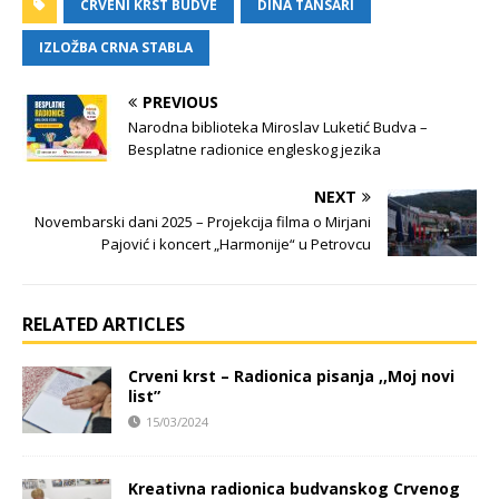
CRVENI KRST BUDVE
DINA TANSARI
IZLOŽBA CRNA STABLA
PREVIOUS
Narodna biblioteka Miroslav Luketić Budva –
Besplatne radionice engleskog jezika
NEXT
Novembarski dani 2025 – Projekcija filma o Mirjani
Pajović i koncert „Harmonije“ u Petrovcu
RELATED ARTICLES
Crveni krst – Radionica pisanja ,,Moj novi
list”
15/03/2024
Kreativna radionica budvanskog Crvenog